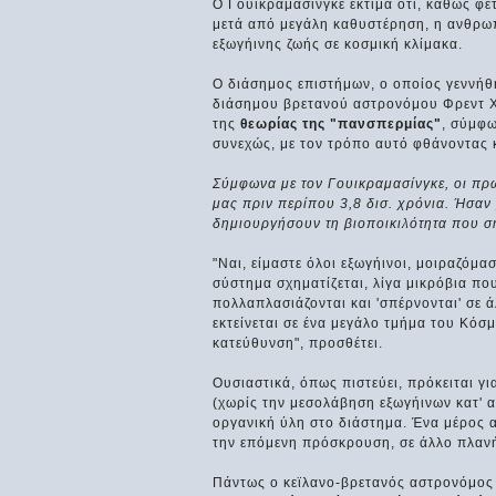
Ο Γουικραμασίνγκε εκτιμά ότι, καθώς φέτ
μετά από μεγάλη καθυστέρηση, η ανθρωπ
εξωγήινης ζωής σε κοσμική κλίμακα.
Ο διάσημος επιστήμων, ο οποίος γεννήθ
διάσημου βρετανού αστρονόμου Φρεντ Χόι
της
θεωρίας της "πανσπερμίας"
, σύμφω
συνεχώς, με τον τρόπο αυτό φθάνοντας κ
Σύμφωνα με τον Γουικραμασίνγκε, οι πρώ
μας πριν περίπου 3,8 δισ. χρόνια. Ήσαν 
δημιουργήσουν τη βιοποικιλότητα που σ
"Ναι, είμαστε όλοι εξωγήινοι, μοιραζόμα
σύστημα σχηματίζεται, λίγα μικρόβια πο
πολλαπλασιάζονται και 'σπέρνονται' σε ά
εκτείνεται σε ένα μεγάλο τμήμα του Κόσ
κατεύθυνση", προσθέτει.
Ουσιαστικά, όπως πιστεύει, πρόκειται γ
(χωρίς την μεσολάβηση εξωγήινων κατ' 
οργανική ύλη στο διάστημα. Ένα μέρος α
την επόμενη πρόσκρουση, σε άλλο πλανή
Πάντως ο κεϊλανο-βρετανός αστρονόμος