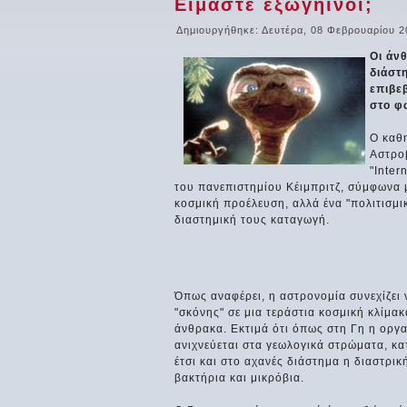
Είμαστε εξωγήινοι;
Δημιουργήθηκε: Δευτέρα, 08 Φεβρουαρίου 2
Οι άν
διάστ
επιβε
στο φ
Ο καθ
Αστροβ
"Inter
του πανεπιστημίου Κέιμπριτζ, σύμφωνα με
κοσμική προέλευση, αλλά ένα "πολιτισμ
διαστημική τους καταγωγή.
Όπως αναφέρει, η αστρονομία συνεχίζει
"σκόνης" σε μια τεράστια κοσμική κλίμα
άνθρακα. Εκτιμά ότι όπως στη Γη η οργα
ανιχνεύεται στα γεωλογικά στρώματα, κ
έτσι και στο αχανές διάστημα η διαστρι
βακτήρια και μικρόβια.