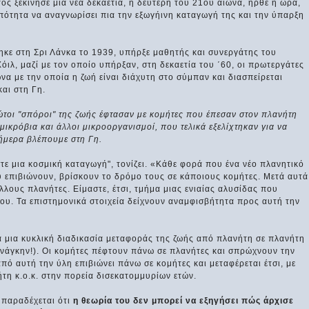
ος ξεκίνησε μια νέα δεκαετία, η δεύτερη του 21ού αιώνα, ήρθε η ώρα,
ότητα να αναγνωρίσει πια την εξωγήινη καταγωγή της και την ύπαρξη
ηκε στη Σρι Λάνκα το 1939, υπήρξε μαθητής και συνεργάτης του
λ, μαζί με τον οποίο υπήρξαν, στη δεκαετία του ΄60, οι πρωτεργάτες
να με την οποία η ζωή είναι διάχυτη στο σύμπαν και διασπείρεται
αι στη Γη.
τοι "σπόροι" της ζωής έφτασαν με κομήτες που έπεσαν στον πλανήτη
μικρόβια και άλλοι μικροοργανισμοί, που τελικά εξελίχτηκαν για να
ήμερα βλέπουμε στη Γη.
στε μια κοσμική καταγωγή", τονίζει. «Κάθε φορά που ένα νέο πλανητικό
υ επιβιώνουν, βρίσκουν το δρόμο τους σε κάποιους κομήτες. Μετά αυτά
λλους πλανήτες. Είμαστε, έτσι, τμήμα μιας ενιαίας αλυσίδας που
μου. Τα επιστημονικά στοιχεία δείχνουν αναμφισβήτητα προς αυτή την
ια μια κυκλική διαδικασία μεταφοράς της ζωής από πλανήτη σε πλανήτη
ανάγκην!). Οι κομήτες πέφτουν πάνω σε πλανήτες και σπρώχνουν την
πό αυτή την ύλη επιβιώνει πάνω σε κομήτες και μεταφέρεται έτσι, με
τη κ.ο.κ. στην πορεία δισεκατομμυρίων ετών.
 παραδέχεται ότι
η θεωρία του δεν μπορεί να εξηγήσει πώς άρχισε