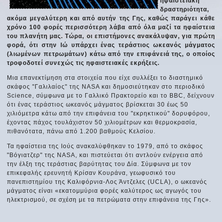
ηφαιστειακή
δραστηριότητα,
ακόμα μεγαλύτερη και από αυτήν της Γης, καθώς παράγει κάθε
χρόνο 100 φορές περισσότερη λάβα από όλα μαζί τα ηφαίστεια
του πλανήτη μας. Τώρα, οι επιστήμονες ανακάλυψαν, για πρώτη
φορά, ότι στην Ιώ υπάρχει ένας τεράστιος ωκεανός μάγματος
(λιωμένων πετρωμάτων) κάτω από την επιφάνειά της, ο οποίος
τροφοδοτεί συνεχώς τις ηφαιστειακές εκρήξεις.
Μια επανεκτίμηση στα στοιχεία που είχε συλλέξει το διαστημικό
σκάφος "Γαλιλαίος" της NASA και δημοσιεύτηκαν στο περιοδικό
Science, σύμφωνα με το Γαλλικό Πρακτορείο και το BBC, δείχνουν
ότι ένας τεράστιος ωκεανός μάγματος βρίσκεται 30 έως 50
χιλιόμετρα κάτω από την επιφάνεια του "εκρηκτικού" δορυφόρου,
έχοντας πάχος τουλάχιστον 50 χιλιομέτρων και θερμοκρασία,
πιθανότατα, πάνω από 1.200 βαθμούς Κελσίου.
Τα ηφαίστεια της Ιούς ανακαλύφθηκαν το 1979, από το σκάφος
"Βόγιατζερ" της NASA, και πιστεύεται ότι αντλούν ενέργεια από
την έλξη της τεράστιας βαρύτητας του Δία. Σύμφωνα με τον
επικεφαλής ερευνητή Κρίσαν Κουράνα, γεωφυσικό του
πανεπιστημίου της Καλιφόρνια-Λος Άντζελες (UCLA), ο ωκεανός
μάγματος είναι «εκατομμύρια φορές καλύτερος ως αγωγός του
ηλεκτρισμού, σε σχέση με τα πετρώματα στην επιφάνεια της Γης».