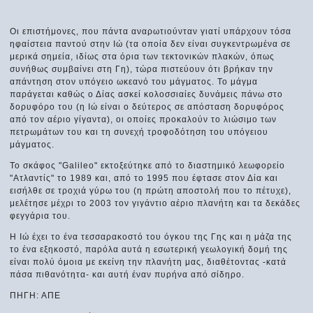
Οι επιστήμονες, που πάντα αναρωτιούνταν γιατί υπάρχουν τόσα
ηφαίστεια παντού στην Ιώ (τα οποία δεν είναι συγκεντρωμένα σε
μερικά σημεία, ιδίως στα όρια των τεκτονικών πλακών, όπως
συνήθως συμβαίνει στη Γη), τώρα πιστεύουν ότι βρήκαν την
απάντηση στον υπόγειο ωκεανό του μάγματος. Το μάγμα
παράγεται καθώς ο Δίας ασκεί κολοσσιαίες δυνάμεις πάνω στο
δορυφόρο του (η Ιώ είναι ο δεύτερος σε απόσταση δορυφόρος
από τον αέριο γίγαντα), οι οποίες προκαλούν το λιώσιμο των
πετρωμάτων του και τη συνεχή τροφοδότηση του υπόγειου
μάγματος.
Το σκάφος "Galileo" εκτοξεύτηκε από το διαστημικό λεωφορείο
"Ατλαντίς" το 1989 και, από το 1995 που έφτασε στον Δία και
εισήλθε σε τροχιά γύρω του (η πρώτη αποστολή που το πέτυχε),
μελέτησε μέχρι το 2003 τον γιγάντιο αέριο πλανήτη και τα δεκάδες
φεγγάρια του.
Η Ιώ έχει το ένα τεσσαρακοστό του όγκου της Γης και η μάζα της
το ένα εξηκοστό, παρόλα αυτά η εσωτερική γεωλογική δομή της
είναι πολύ όμοια με εκείνη την πλανήτη μας, διαθέτοντας -κατά
πάσα πιθανότητα- και αυτή έναν πυρήνα από σίδηρο.
ΠΗΓΗ: ΑΠΕ