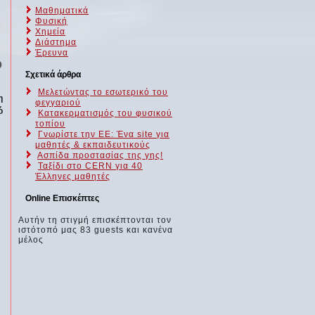
Μαθηματικά
Φυσική
Χημεία
Διάστημα
Έρευνα
D
Σχετικά άρθρα
Μελετώντας το εσωτερικό του
η
φεγγαριού
ό
Κατακερματισμός του φυσικού
τοπίου
Γνωρίστε την ΕΕ: Ένα site για
μαθητές & εκπαιδευτικούς
Ασπίδα προστασίας της γης!
Ταξίδι στο CERN για 40
Έλληνες μαθητές
Online Επισκέπτες
Αυτήν τη στιγμή επισκέπτονται τον
ιστότοπό μας 83 guests και κανένα
μέλος