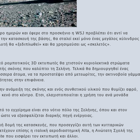
ρο ημερών και έφερε στο προσκήνιο η WSJ προβλέπει ότι αντί να
 την κατασκευή της βάσης, θα σταλεί εκεί μόνο ένας μεγάλος κύλινδρος
υτή θα «ξεδιπλωθεί» και θα χρησιμεύσει ως «σκελετός».
ό ρομποτικούς 3D εκτυπωτές θα χτιστούν κυριολεκτικά στρώματα
πτής σκόνης που καλύπτει τη Σελήνη. Τελικά θα δημιουργηθεί ένας
έσσερα άτομα, να τα προστατέψει από μετεωρίτες, την ακτινοβοία γάμμ
ότητας στην επιφάνεια.
την ανάμειξη της σκόνης και ενός συνθετικού υλικού που θυμίζει αφρό,
 κενό στο κέντρο. Ετσι, ελαχιστοποιείται η χρήση του ανά μονάδα
ό το εγχείρημα είναι στο νότιο πόλο της Σελήνης, όπου και στον
 ώστε να εξασφαλίζεται διαρκής πηγή ενέργειας.
ική δομή της κατασκευής, που προσεγγίζει αυτή των κυτταρικών
τέχουν επίσης η ιταλική αεροδιαστημική Alta, η Ανώτατη Σχολή της
ite που εισφέρει τον εκτυπωτή και άλλοι.