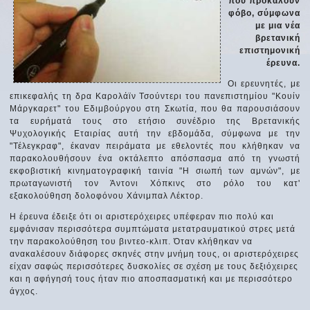
που προκαλούν
φόβο, σύμφωνα
με μια νέα
βρετανική
επιστημονική
έρευνα.
Οι ερευνητές, με
επικεφαλής τη δρα Καρολάϊν Τσούντερι του πανεπιστημίου "Κουίν
Μάργκαρετ" του Εδιμβούργου στη Σκωτία, που θα παρουσιάσουν
τα ευρήματά τους στο ετήσιο συνέδριο της Βρετανικής
Ψυχολογικής Εταιρίας αυτή την εβδομάδα, σύμφωνα με την
"Τέλεγκραφ", έκαναν πειράματα με εθελοντές που κλήθηκαν να
παρακολουθήσουν ένα οκτάλεπτο απόσπασμα από τη γνωστή
εκφοβιστική κινηματογραφική ταινία "Η σιωπή των αμνών", με
πρωταγωνιστή τον Άντονι Χόπκινς στο ρόλο του κατ'
εξακολούθηση δολοφόνου Χάνιμπαλ Λέκτορ.
Η έρευνα έδειξε ότι οι αριστερόχειρες υπέφεραν πιο πολύ και
εμφάνισαν περισσότερα συμπτώματα μετατραυματικού στρες μετά
την παρακολούθηση του βιντεο-κλιπ. Όταν κλήθηκαν να
ανακαλέσουν διάφορες σκηνές στην μνήμη τους, οι αριστερόχειρες
είχαν σαφώς περισσότερες δυσκολίες σε σχέση με τους δεξιόχειρες
και η αφήγησή τους ήταν πιο αποσπασματική και με περισσότερο
άγχος.