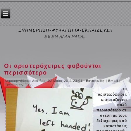
ΕΝΗΜΕΡΩΣΗ-ΨΥΧΑΓΩΓΙΑ-ΕΚΠΑΙΔΕΥΣΗ
ΜΕ ΜΙΑ ΑΛΛΗ ΜΑΤΙΑ...
Οι αριστερόχειρες φοβούνται
περισσότερο
Δημιουργήθηκε: Δευτέρα, 02 Μαϊος 2011 23:01
|
Εκτύπωση
|
Email
|
Εμφανίσεις: 3338
Οι
αριστερόχειρες
επηρεάζονται
πολύ
περισσότερο σε
σχέση με τους
δεξιόχειρες από
καταστάσεις