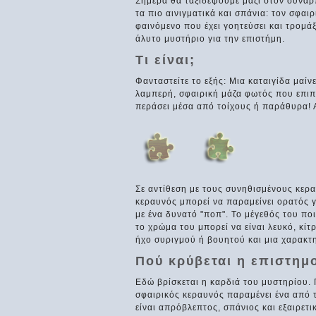
Σήμερα θα ταξιδέψουμε μαζί στον συναρ
τα πιο αινιγματικά και σπάνια: τον σφαι
φαινόμενο που έχει γοητεύσει και τρομά
άλυτο μυστήριο για την επιστήμη.
Τι είναι;
Φανταστείτε το εξής: Μια καταιγίδα μαίν
λαμπερή, σφαιρική μάζα φωτός που επιπλ
περάσει μέσα από τοίχους ή παράθυρα! Α
Σε αντίθεση με τους συνηθισμένους κερ
κεραυνός μπορεί να παραμείνει ορατός γ
με ένα δυνατό "ποπ". Το μέγεθός του πο
το χρώμα του μπορεί να είναι λευκό, κίτ
ήχο συριγμού ή βουητού και μια χαρακτη
Πού κρύβεται η επιστημ
Εδώ βρίσκεται η καρδιά του μυστηρίου. 
σφαιρικός κεραυνός παραμένει ένα από τ
είναι απρόβλεπτος, σπάνιος και εξαιρετ