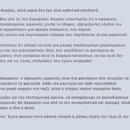
θεωρίες, αλλά καμία δεν έχει γίνει καθολικά αποδεκτή:
Μια από τις πιο δημοφιλείς θεωρίες υποστηρίζει ότι ο σφαιρικός
συνηθισμένος κεραυνός χτυπά το έδαφος, εξατμίζοντας οξείδια του
να σχηματίσουν μια σφαίρα πλάσματος που λάμπει.
ες μιλούν για συμπιεσμένο πλάσμα που παγιδεύεται σε ένα μαγνητικό
ιστεύουν ότι μπορεί να είναι μια μορφή παγιδευμένων μικροκυμάτων.
 και πιο ριζοσπαστικές ιδέες που αποδίδουν το φαινόμενο σε
ράσεις στον εγκέφαλο κατά τη διάρκεια καταιγίδων, αν και αυτό δεν
σεις και τις υλικές επιδράσεις που έχουν αναφερθεί.
παραμένει: ο σφαιρικός κεραυνός είναι ένα φαινόμενο που συνεχίζει να
πυροδοτεί τη φαντασία. Κάθε νέα μαρτυρία και κάθε προσπάθεια
να μικρό κομμάτι στο παζλ, αλλά η πλήρης εικόνα παραμένει θολή.
λογίας και την επιστημονική έρευνα, να καταφέρουμε να ξεκλειδώσουμε
ς κεραυνός θα παραμένει ένα από τα πιο συναρπαστικά και όμορφα, αλλ
έρει η ίδια η φύση.
αυνό; Έχετε ακούσει ποτέ κάποια ιστορία ή μήπως είχατε την τύχη (ή την