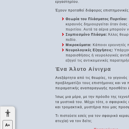
εργαστηρίου.
Έχουν προταθεί διάφορες επιστημονικές 
Θεωρία του Πλάσματος Πυριτίου:
κεραυνός δημιουργείται όταν ένας 
πυριτίου. Αυτά τα αέρια μπορούν 
Συμπιεσμένο Πλάσμα:
Άλλες θεωρί
πεδίο.
Μικροκύματα:
Κάποιοι ερευνητές π
Νευρολογικές Εξηγήσεις:
Υπάρχουν
παραισθήσεις ή νευρολογικές αντιδ
εξηγεί τις αντικειμενικές παρατηρή
Ένα Άλυτο Αίνιγμα
Ανεξάρτητα από τις θεωρίες, το γεγονός 
προβληματίζει τους επιστήμονες και να 
πειραματικής αναπαραγωγής προσθέτει έ
Ίσως μια μέρα, με την πρόοδο της τεχνο
τα μυστικά του. Μέχρι τότε, ο σφαιρικό
και τρομακτικά, μυστήρια που μας προσφ
Τι πιστεύετε εσείς για τον σφαιρικό κερ
ατυχία) να τον δείτε;
Α+