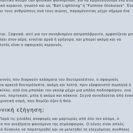
παστικό κόσμο των φυσικών φαινομένων, για να εξερευνήσουμε ένα απ
ρικό κεραυνό, γνωστό και ως "Ball Lightning" ή "Fulmine Globulare". Έν
ξει τους ανθρώπους ανά τους αιώνες, παραμένοντας μέχρι σήμερα ένα
εται. Ξαφνικά, αντί για τον συνηθισμένο αστραπόβροντο, εμφανίζεται μι
έει στον αέρα, κινείται αργά ή γρήγορα, και μπορεί ακόμη και να
υτός είναι ο σφαιρικός κεραυνός.
αυνούς που διαρκούν κλάσματα του δευτερολέπτου, ο σφαιρικός
ια αρκετά δευτερόλεπτα, ακόμη και λεπτά, πριν εξαφανιστεί σιωπηλά ή
ικίλλει, από ένα μπαλάκι του γκολφ μέχρι μια μπάλα ποδοσφαίρου, ενώ
ρινο, πορτοκαλί, μπλε ή ακόμα και κόκκινο. Συχνά συνοδεύεται από ένα
ριστική οσμή, που θυμίζει όζον ή θείο.
ονική εξήγηση;
Παρά τις χιλιάδες αναφορές και μαρτυρίες από όλο τον κόσμο, ο
α πιο ανεξήγητα φαινόμενα της ατμόσφαιρας. Ο λόγος είναι απλός:
ικά δύσκολο να παρατηρηθεί και να μελετηθεί σε ελεγχόμενες συνθήκες