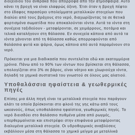
διοξειδίου του άνθρακα που απορροφά από την ατμόσφαιρα. Αυτό
κάνει τη βροχή να είναι ελαφρώς όξινη. Έτσι όταν η βροχή πέφτει
στο έδαφος παρασύρει υπολείμματα μεταλλικών στοιχείων που
διαλύει από τους βράχους στο νερό, διαχωρίζοντας τα σε θετικά
φορτισμένα σωματίδια που αποκαλούνται ιόντα. Αυτά τα ιόντα στη
συνέχεια ταξιδεύουν - μεταφέρονται, σε χειμάρρους, ποτάμια και
τελικά καταλήγουν στη θάλασσα. Εν συνεχεία κάποια από αυτά τα
ιόντα χάνονται από τη θάλασσα καθώς απορροφούνται από
θαλάσσια φυτά και ψάρια, όμως κάποια από αυτά παραμένουν στο
νερό.
Πρόκειται για μια διαδικασία που συντελείται εδώ και εκατομμύρια
χρόνια. Πάνω από το 90% των ιόντων που βρίσκεται στη θάλασσα,
υπολογίζεται στο 3% σε βάρος, είναι νάτριο και χλωριούχα ιόντα,
δηλαδή τα χημικά συστατικά του γνωστού σε όλους μας αλατιού.
Υποθαλάσσια ηφαίστεια & γεωθερμικές
πηγές
Επίσης μια άλλη πηγή είναι τα μεταλλικά στοιχεία που παράγουν
αλάτι τα οποία βρίσκονται στο φλοιό της γης κάτω από τους
ωκεανούς, όπως υποθαλάσσια ηφαίστεια, γεωθερμικές πηγές. Το
νερό διεισδύει στο θαλάσσιο πυθμένα μέσα από ρωγμές,
υπερθερμαίνεται και επιστρέφει στην επιφάνεια μεταφέροντας
διαλυμένα μεταλλικά στοιχεία. Οι υδροθερμικές αναβλύσεις
εκβάλλουν μέσα στη θάλασσα το χημικό μείγμα με μεταλλικά