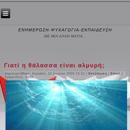
ΕΝΗΜΕΡΩΣΗ-ΨΥΧΑΓΩΓΙΑ-ΕΚΠΑΙΔΕΥΣΗ
ΜΕ ΜΙΑ ΑΛΛΗ ΜΑΤΙΑ...
Γιατί η θάλασσα είναι αλμυρή;
Δημιουργήθηκε: Κυριακή, 12 Ιουλίου 2020 23:21
|
Εκτύπωση
|
Email
|
Εμφανίσεις: 3986