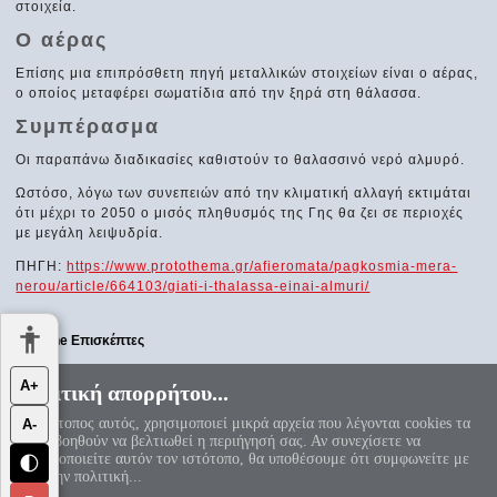
στοιχεία.
Ο αέρας
Επίσης μια επιπρόσθετη πηγή μεταλλικών στοιχείων είναι ο αέρας,
ο οποίος μεταφέρει σωματίδια από την ξηρά στη θάλασσα.
Συμπέρασμα
Οι παραπάνω διαδικασίες καθιστούν το θαλασσινό νερό αλμυρό.
Ωστόσο, λόγω των συνεπειών από την κλιματική αλλαγή εκτιμάται
ότι μέχρι το 2050 ο μισός πληθυσμός της Γης θα ζει σε περιοχές
με μεγάλη λειψυδρία.
ΠΗΓΗ:
https://www.protothema.gr/afieromata/pagkosmia-mera-
nerou/article/664103/giati-i-thalassa-einai-almuri/
Online Επισκέπτες
Αυτήν τη στιγμή επισκέπτονται τον ιστότοπό μας 74 guests και
Α+
Πολιτική απορρήτου...
κανένα μέλος
Ο ιστότοπος αυτός, χρησιμοποιεί μικρά αρχεία που λέγονται cookies τα
Α-
«Αεί ο Θεός ο Μέγας γεωμετρεί, το κύκλου μήκος ίνα
οποία βοηθούν να βελτιωθεί η περιήγησή σας. Αν συνεχίσετε να
ορίση διαμέτρω, παρήγαγεν αριθμόν απέραντον, καί όν,
χρησιμοποιείτε αυτόν τον ιστότοπο, θα υποθέσουμε ότι συμφωνείτε με
φεύ, ουδέποτε όλον θνητοί θα εύρωσι.»
🌓
π=3.1415926535897932384626...
αυτή την πολιτική...