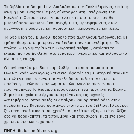
Το βιβλίο του Beppo Levi Διαβάζοντας τον Ευκλείδη είναι, κατά τη
γνώμη μου, ένας πολύτιμος σύντροφος στην ανάγνωση του
Ευκλείδη. Ωστόσο, είναι γραμμένο με τέτοιο τρόπο που θα
μπορούσε να διαβαστεί και ανεξάρτητα, προσφέροντας στον
αναγνώστη πολύτιμες και ουσιαστικές πληροφορίες και ιδέες.
Τα δύο μέρη του βιβλίου, παρόλο που αλληλοσυμπληρώνονται με
τρόπο θαυμαστό, μπορούν να διαβαστούν και ανεξάρτητα. Το
πρώτο, «Η γεωμετρία και η Σωκρατική σκέψη», εντάσσει το
εγχείρημα του Ευκλείδη στο ευρύτερο πνευματικό και φιλοσοφικό
κλίμα της εποχής.
Ο Levi αναλύει με ιδιαίτερη οξυδέρκεια αποσπάσματα από
Πλατωνικούς διαλόγους και συνδυάζοντάς τα με ιστορικά στοιχεία
μάς εξηγεί πώς το έργο του Ευκλείδη υπήρξε στην ουσία το
προϊόν ερευνών και προβληματισμών των δύο αιώνων που
προηγήθηκαν. Το δεύτερο μέρος αναλύει ένα προς ένα τα βασικά
δομικά στοιχεία του έργου αποφεύγοντας τις τεχνικές
λεπτομέρειες, όπου αυτές δεν παίζουν καθοριστικό ρόλο στην
ανάδειξη των βασικών ποιοτικών στοιχείων του βιβλίου. Γλαφυρό,
ζωντανό, αναλυτικό όπου χρειάζεται, αλλά και εξαιρετικά επιδέξιο
στο να παρακάμπτει τα τετριμμένα και επουσιώδη, είναι ένα έργο
χρήσιμο όσο και ευχάριστο.
ΠΗΓΗ: thalesandfriends.org