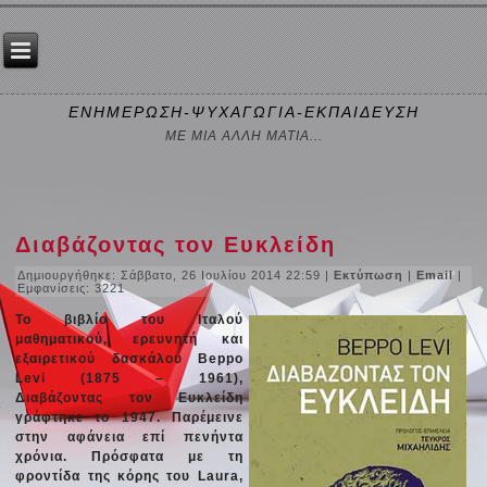
ΕΝΗΜΕΡΩΣΗ-ΨΥΧΑΓΩΓΙΑ-ΕΚΠΑΙΔΕΥΣΗ
ΜΕ ΜΙΑ ΑΛΛΗ ΜΑΤΙΑ...
Διαβάζοντας τον Ευκλείδη
Δημιουργήθηκε: Σάββατο, 26 Ιουλίου 2014 22:59
|
Εκτύπωση
|
Email
|
Εμφανίσεις: 3221
Το βιβλίο του Ιταλού
μαθηματικού, ερευνητή και
εξαιρετικού δασκάλου Beppo
Levi (1875 – 1961),
Διαβάζοντας τον Ευκλείδη
γράφτηκε το 1947. Παρέμεινε
στην αφάνεια επί πενήντα
χρόνια. Πρόσφατα με τη
φροντίδα της κόρης του Laura,