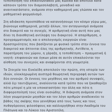
τυποποίηση του επικοινωνιακού μας κώδικα και αποτελεί κατά
κάποιον τρόπο τον διαμεσολαβητή, μοναδικό και
αναντικατάστατο, ανάμεσα στην καθημερινή μας γλώσσα και τον
μαθηματικό φορμαλισμό.
Στη αδιάκοπη προσπάθεια να κατανοήσουμε τον κόσμο γύρω μας,
βιώνουμε καθημερινά, μεταξύ άλλων, τον ανταγωνισμό ανάμεσα
στο διακριτό και το συνεχές. Η αριθμητική είναι αυτή που μας
δίνει τη διαισθητική αντίληψη του διακριτού. Η απαρίθμηση, ο
προγραμματισμός και ο απολογισμός ενεργειών είναι
δραστηριότητες που βασίζονται με φυσικό τρόπο στην έννοια του
διακριτού και άπτονται όλες της αριθμητικής. Αντίθετα, η
παρατήρηση του χώρου, η χάραξη, η τοποθέτηση – πραγματική ή
νοητή- επιφανειών και όγκων μέσα σε αυτόν επικαλούνται την
αίσθηση του συνεχούς και αναφέρονται στη γεωμετρία.
Τα Στοιχεία του Ευκλείδη αποτελούν την πρώτη, στη ιστορία των
ιδεών, ολοκληρωμένη αυστηρά θεωρητική περιγραφή αυτών των
δύο εννοιών. Οι έννοιες του μεγέθους και του αριθμού συναφείς,
αλλά όχι ταυτιζόμενες, αναλύονται κατά τρόπο που να ξεκαθαρίζει
πότε μπορεί η μία να υποκαταστήσει την άλλη και πότε η
διαφοροποίησή τους είναι ουσιώδης. Η διάκριση ανάμεσα στον
λόγο γεωμετρικών μεγεθών και τον λόγο αριθμών αναδεικνύει το
βάθος της σκέψης που γεννήθηκε από τους Ίωνες και τους
πυθαγόρειους φιλοσόφους και καλλιεργήθηκε στην Ακαδημία του
Πλάτωνα και το Λύκειο του Αριστοτέλη.