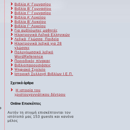
Βιβλία Α' Γυμνασίου
Βιβλία Β' Γυμνασίου
Βιβλία Γ' Γυμνασίου
Βιβλία Α' Λυκείου
Βιβλία Β' Λυκείου
Βιβλία Γ' Λυκείου
Για αμβλύωπες μαθητές
Ηλεκτρονικά Λεξικά Ελληνικών
Λεξικά, Γλώσσα, Παιδεία
Ηλεκτρονικά λεξικά για 28
γλώσσες
Πολυγλωσσικό λεξικό
WordReference
Περιοδικός πίνακας
Βιβλιοπαρουσιάσεις
Ψηφιακό Σχολείο
Ιστορική Συλλογή Βιβλίων Ι.Ε.Π.
Σχετικά άρθρα
Η ιστορία του
χριστουγεννιάτικου δέντρου
Online Επισκέπτες
ο
Αυτήν τη στιγμή επισκέπτονται τον
ιστότοπό μας 153 guests και κανένα
μέλος