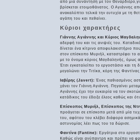
από μια συνάντηση με τον Θεναρδιέρο,για
βρίσκεται ετοιμοθάνατος. Ο Αγιάννης απο
ανακαλύπτει τελικά την ευτυχία με τη θε
αγάπη του και πεθαίνει.
Κύριοι χαρακτήρες
Γιάννης Αγιάννης και Κύριος Μαγδαλην
αδερφή του και τις ανιψιές του. Καταδι
δίνεται ένα κίτρινο αποφυλακιστήριο πο
στον επίσκοπο Μυριήλ, καταστρέφει το α
με το όνομα κύριος Μαγδαληνής, όμως απ
Έτσι εγκαταλείπει το εργοστάσιο και τη 
μεγαλώνει την Τιτίκα, κόρη της Φαντίνας.
Ιαβέρης (Javert):
Ένας παθιασμένος αστυ
χάνει τον Γιάννη Αγιάννη. Πηγαίνει μετ
Αγιάννης έχει την ευκαιρία να τον σκοτώ
κατάδικος του έδειξε έλεος καθώς και ό
Επίσκοπος Μυριήλ, Επίσκοπος της Ντιν
προάγεται σε επίσκοπο μετά από μία τυχ
του, αφότου του κλέβει διάφορα ασημικά
αστυνομίας λέει πως του τα δώρισε.
Φαντίνα (Fantine):
Εργάτρια στο εργοστ
Καθώς είναι ανύπαντρη και πρέπει να φρ