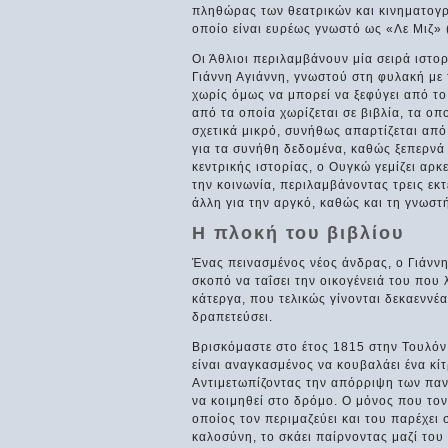
πληθώρας των θεατρικών και κινηματογρ
οποίο είναι ευρέως γνωστό ως «Λε Μιζ» 
Οι Άθλιοι περιλαμβάνουν μία σειρά ιστο
Γιάννη Αγιάννη, γνωστού στη φυλακή με 
χωρίς όμως να μπορεί να ξεφύγει από το
από τα οποία χωρίζεται σε βιβλία, τα οπ
σχετικά μικρό, συνήθως απαρτίζεται από 
για τα συνήθη δεδομένα, καθώς ξεπερνά τ
κεντρικής ιστορίας, ο Ουγκώ γεμίζει αρκε
την κοινωνία, περιλαμβάνοντας τρεις εκτ
άλλη για την αργκό, καθώς και τη γνωστ
Η πλοκή του βιβλίου
Ένας πεινασμένος νέος άνδρας, ο Γιάννης
σκοπό να ταΐσει την οικογένειά του που 
κάτεργα, που τελικώς γίνονται δεκαεννέ
δραπετεύσει.
Βρισκόμαστε στο έτος 1815 στην Τουλόν 
είναι αναγκασμένος να κουβαλάει ένα κί
Αντιμετωπίζοντας την απόρριψη των παν
να κοιμηθεί στο δρόμο. Ο μόνος που τον
οποίος τον περιμαζεύει και του παρέχει 
καλοσύνη, το σκάει παίρνοντας μαζί του