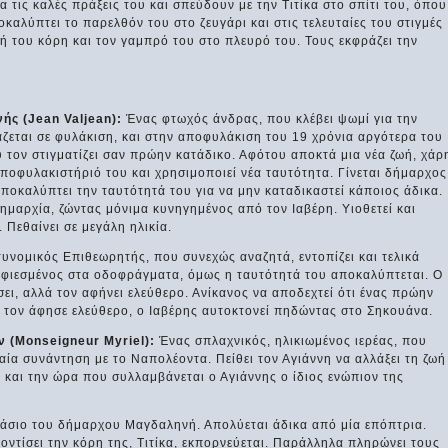
 τις καλές πράξεις του και σπεύδουν με την Τιτίκα στο σπίτι του, όπου
καλύπτει το παρελθόν του στο ζευγάρι και στις τελευταίες του στιγμές
τή του κόρη και τον γαμπρό του στο πλευρό του. Τους εκφράζει την
ής (Jean Valjean):
Ένας φτωχός άνδρας, που κλέβει ψωμί για την
κάζεται σε φυλάκιση, και στην αποφυλάκιση του 19 χρόνια αργότερα του
υ τον στιγματίζει σαν πρώην κατάδικο. Αφότου αποκτά μια νέα ζωή, χάρ
ποφυλακιστήριό του και χρησιμοποιεί νέα ταυτότητα. Γίνεται δήμαρχος
οκαλύπτει την ταυτότητά του για να μην καταδικαστεί κάποιος άδικα.
δημαρχία, ζώντας μόνιμα κυνηγημένος από τον Ιαβέρη. Υιοθετεί και
 Πεθαίνει σε μεγάλη ηλικία.
νομικός Επιθεωρητής, που συνεχώς αναζητά, εντοπίζει και τελικά
αμφιεσμένος στα οδοφράγματα, όμως η ταυτότητά του αποκαλύπτεται. Ο
σει, αλλά τον αφήνει ελεύθερο. Ανίκανος να αποδεχτεί ότι ένας πρώην
τι τον άφησε ελεύθερο, ο Ιαβέρης αυτοκτονεί πηδώντας στο Σηκουάνα.
 (Monseigneur Myriel):
Ένας σπλαχνικός, ηλικιωμένος ιερέας, που
αία συνάντηση με το Ναπολέοντα. Πείθει τον Αγιάννη να αλλάξει τη ζωή
 και την ώρα που συλλαμβάνεται ο Αγιάννης ο ίδιος ενώπιον της
άσιο του δήμαρχου Μαγδαληνή. Απολύεται άδικα από μία επόπτρια.
οντίσει την κόρη της, Τιτίκα, εκπορνεύεται. Παράλληλα πληρώνει τους