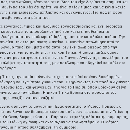
ος τον γλιτώνει, λέγοντας ότι ο ίδιος του είχε δωρίσει τα ασημικά και
 συνέχεια του λέει ότι πρέπει να είναι πλέον τίμιος και να κάνει καλές
άννης είναι ελεύθερος, έκπληκτος και συγκινημένος. Για πρώτη φορά
 ανεβαίνουν στα μάτια του.
ς εργατικός, τίμιος και πλούσιος εργοστασιάρχης και έχει διοριστεί
 καταστρέψει το αποφυλακιστήριό του και έχει υιοθετήσει το
εφύγει από τον επιθεωρητή Ιαβέρη, που τον καταδιώκει ακόμα. Την
 γυναίκα, την ετοιμοθάνατη Φαντίνα. Η Φαντίνα απολύθηκε από το
εξώγαμο παιδί και, μετά από αυτό, δεν έχει άλλη διέξοδο από την
οντίσει για το παιδί της, τη μικρή Τιτίκα. Η μοίρα παίζει, όμως,
λλος άντρας κατηγορείται ότι είναι ο Γιάννης Αγιάννης, η συνείδηση του
καλύψει την ταυτότητά του, με αποτέλεσμα να οδηγηθεί και πάλι στα
 γρήγορα.
ή Τιτίκα, την οποία η Φαντίνα είχε εμπιστευθεί σε έναν διεφθαρμένο
ηρόκαρδη και εγωίστρια γυναίκα του. Πληρώνοντας ένα ποσό ο Αγιάννης
 Θερναδιέρων και φεύγει μαζί της για το Παρίσι, όπου βρίσκουν στέγη
νηγητό από τον Ιαβέρη. Η μικρή Τιτίκα βρίσκει στο πρόσωπο του
ρης συνεχίζει να τον αναζητεί.
γιάννης αφήνουν το μοναστήρι. Ένας φοιτητής, ο Μάριος Πομερσί, ο
ειά του λόγω των δημοκρατικών του απόψεων, ερωτεύεται την Τιτίκα, η
. Οι Θεναρδιέροι, τώρα στο Παρίσι επικεφαλής αδίστακτης συμμορίας,
 του Γιάννη Αγιάννη και σχεδιάζουν να τον ληστέψουν. Ο Μάριος
στυνομία η οποία συλλαμβάνει τη συμμορία.