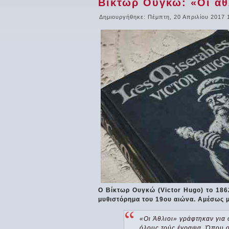
Βίκτωρ Ουγκώ: «Οι άθ
Δημιουργήθηκε: Πέμπτη, 20 Απριλίου 2017 
Ο Βίκτωρ Ουγκώ (Victor Hugo) το 186
μυθιστόρημα του 19ου αιώνα. Αμέσως μ
«Οι Άθλιοι» γράφτηκαν για 
όλους τούς έγραψα. Όπου ο