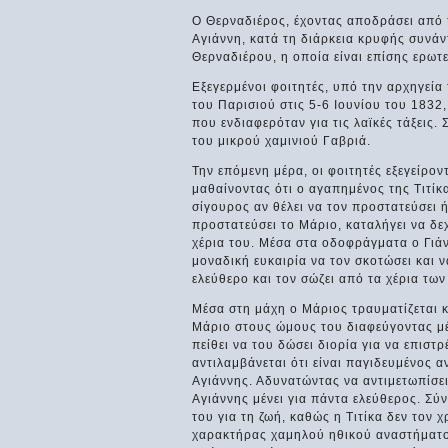
Ο Θερναδιέρος, έχοντας αποδράσει από τ
Αγιάννη, κατά τη διάρκεια κρυφής συνάν
Θερναδιέρου, η οποία είναι επίσης ερωτε
Εξεγερμένοι φοιτητές, υπό την αρχηγεί
του Παρισιού στις 5-6 Ιουνίου του 1832
που ενδιαφερόταν για τις λαϊκές τάξεις
του μικρού χαμινιού Γαβριά.
Την επόμενη μέρα, οι φοιτητές εξεγείρο
μαθαίνοντας ότι ο αγαπημένος της Τιτίκα
σίγουρος αν θέλει να τον προστατεύσει ή
προστατεύσει το Μάριο, καταλήγει να δεχ
χέρια του. Μέσα στα οδοφράγματα ο Γιά
μοναδική ευκαιρία να τον σκοτώσει και ν
ελεύθερο και τον σώζει από τα χέρια τω
Μέσα στη μάχη ο Μάριος τραυματίζεται κα
Μάριο στους ώμους του διαφεύγοντας μέ
πείθει να του δώσει διορία για να επιστρ
αντιλαμβάνεται ότι είναι παγιδευμένος α
Αγιάννης. Αδυνατώντας να αντιμετωπίσει
Αγιάννης μένει για πάντα ελεύθερος. Σύν
του για τη ζωή, καθώς η Τιτίκα δεν τον χ
χαρακτήρας χαμηλού ηθικού αναστήματος