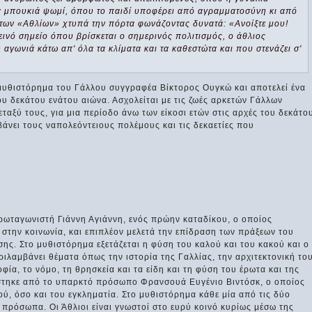
ια μπουκιά ψωμί, όπου το παιδί υποφέρει από αγραμματοσύνη κι από
ο των «Αθλίων» χτυπά την πόρτα φωνάζοντας δυνατά: «Ανοίξτε μου!
εινό σημείο όπου βρίσκεται ο σημερινός πολιτισμός, ο άθλιος
ωνιά κάτω απ' όλα τα κλίματα και τα καθεστώτα και που στενάζει σ'
ι μυθιστόρημα του Γάλλου συγγραφέα Βίκτορος Ουγκώ και αποτελεί ένα
υ δεκάτου ενάτου αιώνα. Ασχολείται με τις ζωές αρκετών Γάλλων
ταξύ τους, για μια περίοδο άνω των είκοσι ετών στις αρχές του δεκάτο
άνει τους ναπολεόντειους πολέμους και τις δεκαετίες που
πρωταγωνιστή Γιάννη Αγιάννη, ενός πρώην καταδίκου, ο οποίος
 στην κοινωνία, και επιπλέον μελετά την επίδραση των πράξεων του
ης. Στο μυθιστόρημα εξετάζεται η φύση του καλού και του κακού και ο
ριλαμβάνει θέματα όπως την ιστορία της Γαλλίας, την αρχιτεκτονική το
οφία, το νόμο, τη θρησκεία και τα είδη και τη φύση του έρωτα και της
στηκε από το υπαρκτό πρόσωπο Φρανσουά Ευγένιο Βιντόσκ, ο οποίος
ού, όσο και του εγκληματία. Στο μυθιστόρημα κάθε μία από τις δύο
 πρόσωπα. Οι Άθλιοι είναι γνωστοί στο ευρύ κοινό κυρίως μέσω της