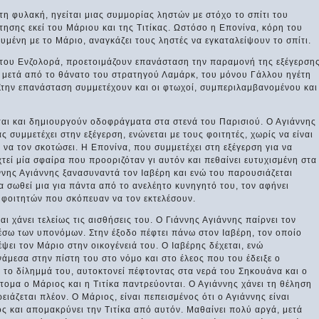
η φυλακή, ηγείται μιας συμμορίας ληστών με στόχο το σπίτι του
τησης εκεί του Μάριου και της Τιτίκας. Ωστόσο η Επονίνα, κόρη του
υμένη με το Μάριο, αναγκάζει τους ληστές να εγκαταλείψουν το σπίτι.
α του Ενζολορά, προετοιμάζουν επανάσταση την παραμονή της εξέγερση
, μετά από το θάνατο του στρατηγού Λαμάρκ, του μόνου Γάλλου ηγέτη
. Στην επανάσταση συμμετέχουν και οι φτωχοί, συμπεριλαμβανομένου και
νται και δημιουργούν οδοφράγματα στα στενά του Παρισιού. Ο Αγιάννης
ς συμμετέχει στην εξέγερση, ενώνεται με τους φοιτητές, χωρίς να είναι
 να τον σκοτώσει. Η Επονίνα, που συμμετέχει στη εξέγερση για να
τεί μία σφαίρα που προοριζόταν γι αυτόν και πεθαίνει ευτυχισμένη στα
ννης Αγιάννης ξανασυναντά τον Ιαβέρη και ενώ του παρουσιάζεται
α σωθεί μια για πάντα από το ανελέητο κυνηγητό του, τον αφήνει
ν φοιτητών που σκόπευαν να τον εκτελέσουν.
ι χάνει τελείως τις αισθήσεις του. Ο Γιάννης Αγιάννης παίρνει τον
σω των υπονόμων. Στην έξοδο πέφτει πάνω στον Ιαβέρη, τον οποίο
έψει τον Μάριο στην οικογένειά του. Ο Ιαβέρης δέχεται, ενώ
νάμεσα στην πίστη του στο νόμο και στο έλεος που του έδειξε ο
 το δίλημμά του, αυτοκτονεί πέφτοντας στα νερά του Σηκουάνα και ο
τομα ο Μάριος και η Τιτίκα παντρεύονται. Ο Αγιάννης χάνει τη θέληση
ρειάζεται πλέον. Ο Μάριος, είναι πεπεισμένος ότι ο Αγιάννης είναι
 και απομακρύνει την Τιτίκα από αυτόν. Μαθαίνει πολύ αργά, μετά