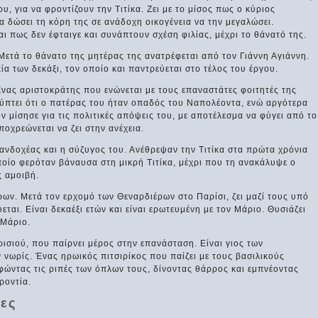
υ, για να φροντίζουν την Τιτίκα. Ζει με το μίσος πως ο κύριος
 δώσει τη κόρη της σε ανάδοχη οικογένεια να την μεγαλώσει.
αι πως δεν έφταιγε και συνάπτουν σχέση φιλίας, μέχρι το θάνατό της.
Μετά το θάνατο της μητέρας της ανατρέφεται από τον Γιάννη Αγιάννη.
α των δεκάξι, τον οποίο και παντρεύεται στο τέλος του έργου.
νας αριστοκράτης που ενώνεται με τους επαναστάτες φοιτητές της
πτει ότι ο πατέρας του ήταν οπαδός του Ναπολέοντα, ενώ αργότερα
ν μίσησε για τις πολιτικές απόψεις του, με αποτέλεσμα να φύγει από το
ποχρεώνεται να ζει στην ανέχεια.
νδοχέας και η σύζυγος του. Ανέθρεψαν την Τιτίκα στα πρώτα χρόνια
ποίο φερόταν βάναυσα στη μικρή Τιτίκα, μέχρι που τη ανακάλυψε ο
ς αμοιβή.
ων. Μετά τον ερχομό των Θεναρδιέρων στο Παρίσι, ζει μαζί τους υπό
εται. Είναι δεκαέξι ετών και είναι ερωτευμένη με τον Μάριο. Θυσιάζει
 Μάριο.
ισιού, που παίρνει μέρος στην επανάσταση. Είναι γιος των
ν νωρίς. Ένας ηρωικός πιτσιρίκος που παίζει με τους βασιλικούς
ντας τις ριπές των όπλων τους, δίνοντας θάρρος και εμπνέοντας
ροντία.
ες