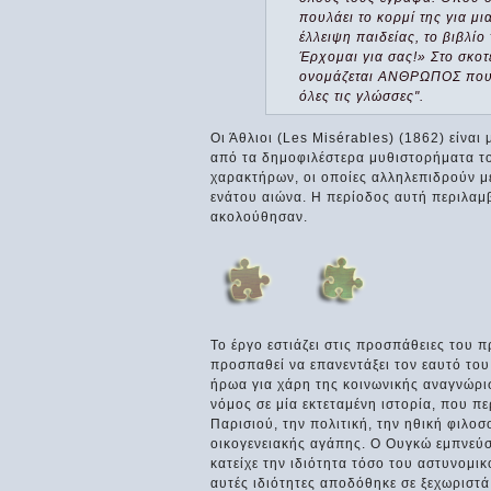
πουλάει το κορμί της για μ
έλλειψη παιδείας, το βιβλί
Έρχομαι για σας!» Στο σκοτ
ονομάζεται ΑΝΘΡΩΠΟΣ που αγ
όλες τις γλώσσες".
Οι Άθλιοι (Les Misérables) (1862) είνα
από τα δημοφιλέστερα μυθιστορήματα το
χαρακτήρων, οι οποίες αλληλεπιδρούν με
ενάτου αιώνα. Η περίοδος αυτή περιλαμβ
ακολούθησαν.
Το έργο εστιάζει στις προσπάθειες του 
προσπαθεί να επανεντάξει τον εαυτό του
ήρωα για χάρη της κοινωνικής αναγνώρισ
νόμος σε μία εκτεταμένη ιστορία, που πε
Παρισιού, την πολιτική, την ηθική φιλοσ
οικογενειακής αγάπης. Ο Ουγκώ εμπνεύ
κατείχε την ιδιότητα τόσο του αστυνομικ
αυτές ιδιότητες αποδόθηκε σε ξεχωριστά