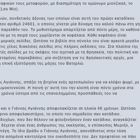
αφικών τους μεταφορών, με διασημότερη το ομώνυμο μιούζικαλ, το
(Les Miz).
ριών, συνδετικός άξονας των οποίων είναι αυτή του πρώην καταδίκου
τον αριθμό 24601, ο οποίος γίνεται μία δύναμη του καλού πάνω στη γη
 παρελθόν του. Το μυθιστόρημα απαρτίζεται από πέντε μέρη, το καθένα
οία με τη σειρά τους χωρίζονται σε κεφάλαια. Κάθε κεφάλαιο είναι
μερικές σελίδες. Ωστόσο το βιβλίο στο σύνολο του είναι αρκετά μεγάλο
ις χίλιες διακόσιες σελίδες στις πλήρεις εκδόσεις του. Στα πλαίσια της
τές σελίδες με τις σκέψεις του σχετικά με τη θρησκεία, την πολιτική και
εταμένες παρεκβάσεις: μία συζήτηση για τις θρησκευτικές αρχές, μια
ή επική εξιστόρηση της μάχης του Βατερλώ.
 Αγιάννης, σπάζει τη βιτρίνα ενός αρτοπωλείου για να κλέψει ψωμί, με
λιμοκτονούσε. Η ποινή γι' αυτή του την κλοπή είναι πέντε χρόνια στα
α χρόνια ύστερα από τις επανειλημμένες προσπάθειές του να
και ο Γιάννης Αγιάννης αποφυλακίζεται σε ηλικία 46 χρόνων. Ωστόσο
τρινο αποφυλακιστήριο, το οποίο τον σημαδεύει σαν κατάδικο.
δοχέων, που δεν θέλουν να φιλοξενήσουν έναν κατάδικο, αναγκάζεται
 δέχεται είναι ένας άνθρωπος της εκκλησίας, ο επίσκοπος Μυριήλ, ο
στέγη. Το ίδιο βράδυ ο Γιάννης Αγιάννης, ασυνήθιστος στην τόση
 τα ασημένια καντηλέρια του οικοδεσπότη του. Δεν προφταίνει να πάει