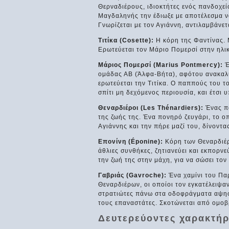
Θερναδιέρους, ιδιοκτήτες ενός πανδοχείο
Μαγδαληνής την έδιωξε με αποτέλεσμα να
Γνωρίζεται με τον Αγιάννη, αντιλαμβάνετ
Τιτίκα (Cosette):
Η κόρη της Φαντίνας. 
Ερωτεύεται τον Μάριο Πομερσί στην ηλικί
Μάριος Πομερσί (Marius Pontmercy):
Έ
ομάδας ΑΒ (Άλφα-Βήτα), αφότου ανακαλύ
ερωτεύεται την Τιτίκα. Ο παππούς του το
σπίτι μη δεχόμενος περιουσία, και έτσι υ
Θεναρδιέροι (Les Thénardiers):
Ένας πα
της ζωής της. Ένα πονηρό ζευγάρι, το ο
Αγιάννης και την πήρε μαζί του, δίνοντα
Επονίνη (Éponine):
Κόρη των Θεναρδιέρ
άθλιες συνθήκες, ζητιανεύει και εκπορνεύ
την ζωή της στην μάχη, για να σώσει τον
Γαβριάς (Gavroche):
Ένα χαμίνι του Παρ
Θεναρδιέρων, οι οποίοι τον εγκατέλειψα
στρατιώτες πάνω στα οδοφράγματα αψηφώ
τους επαναστάτες. Σκοτώνεται από ομοβ
Δευτερεύοντες χαρακτήρ