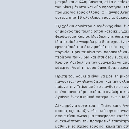
μακριά και συλλαμβάνεται, αλλά ο επίσκοπ
του δίνει μάλιστα και δύο κηροπήγια. Στη
πράξεις για τους άλλους. Ο Γιάννης Αγι
ύστερα από 19 ολόκληρα χρόνια, δάκρυα
Έξι χρόνια αργότερα ο Αγιάννης είναι ένα
δήμαρχος της πόλης όπου κατοικεί. Έχει
ψευδώνυμο Κύριος Μαγδαληνής ώστε να ξ
ίδια περίοδο γνωρίζει μια δυστυχισμένη
εργοστάσιό του όταν μαθεύτηκε ότι έχει 
πορνεία. Πριν πεθάνει τον παρακαλά να φρ
περίεργα παιχνίδια και έτσι όταν ένας ά
Κυρίου Μαγδαληνή τον αναγκάζει να απο
κάτεργα. Αυτή τη φορά όμως δραπετεύει
Πρώτη του δουλειά είναι να βρει τη μικρ
πανδοχέα, τον Θερναδιέρο, και την σκλ
παίρνει την Τιτίκα από το πανδοχείο των
σε ένα μοναστήρι, μετά από ανελέητο κυ
Αγιάννη έναν αληθινό πατέρα, ενώ ο Ιαβέ
Δέκα χρόνια αργότερα, η Τιτίκα και ο Α
οποίος έχει αποξενωθεί από την οικογέν
οποία είναι πλέον μια πανέμορφη κοπέλα
ανακαλύπτουν την πραγματική ταυτότητα
μαθαίνει τα σχέδιά τους και καλεί την α