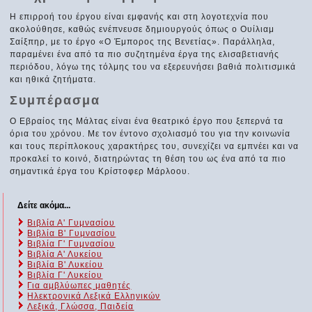
Η επιρροή του έργου είναι εμφανής και στη λογοτεχνία που
ακολούθησε, καθώς ενέπνευσε δημιουργούς όπως ο Ουίλιαμ
Σαίξπηρ, με το έργο «Ο Έμπορος της Βενετίας». Παράλληλα,
παραμένει ένα από τα πιο συζητημένα έργα της ελισαβετιανής
περιόδου, λόγω της τόλμης του να εξερευνήσει βαθιά πολιτισμικά
και ηθικά ζητήματα.
Συμπέρασμα
Ο Εβραίος της Μάλτας είναι ένα θεατρικό έργο που ξεπερνά τα
όρια του χρόνου. Με τον έντονο σχολιασμό του για την κοινωνία
και τους περίπλοκους χαρακτήρες του, συνεχίζει να εμπνέει και να
προκαλεί το κοινό, διατηρώντας τη θέση του ως ένα από τα πιο
σημαντικά έργα του Κρίστοφερ Μάρλοου.
Δείτε ακόμα...
Βιβλία Α' Γυμνασίου
Βιβλία Β' Γυμνασίου
Βιβλία Γ' Γυμνασίου
Βιβλία Α' Λυκείου
Βιβλία Β' Λυκείου
Βιβλία Γ' Λυκείου
Για αμβλύωπες μαθητές
Ηλεκτρονικά Λεξικά Ελληνικών
Λεξικά, Γλώσσα, Παιδεία