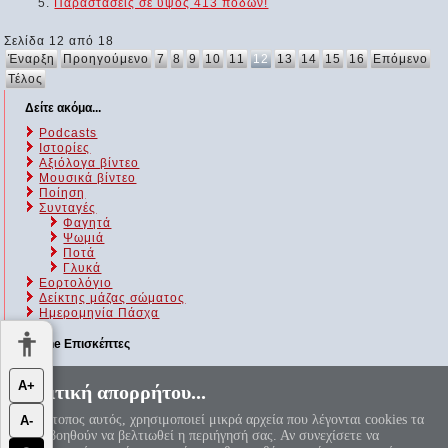
Παραστάσεις σε ύψος 413 ποδών!
Σελίδα 12 από 18
Έναρξη
Προηγούμενο
7
8
9
10
11
12
13
14
15
16
Επόμενο
Τέλος
Δείτε ακόμα...
Podcasts
Ιστορίες
Αξιόλογα βίντεο
Μουσικά βίντεο
Ποίηση
Συνταγές
Φαγητά
Ψωμιά
Ποτά
Γλυκά
Εορτολόγιο
Δείκτης μάζας σώματος
Ημερομηνία Πάσχα
Online Επισκέπτες
Αυτήν τη στιγμή επισκέπτονται τον ιστότοπό μας 194 guests και
Α+
Πολιτική απορρήτου...
κανένα μέλος
Ο ιστότοπος αυτός, χρησιμοποιεί μικρά αρχεία που λέγονται cookies τα
Α-
«Αεί ο Θεός ο Μέγας γεωμετρεί, το κύκλου μήκος ίνα
οποία βοηθούν να βελτιωθεί η περιήγησή σας. Αν συνεχίσετε να
ορίση διαμέτρω, παρήγαγεν αριθμόν απέραντον, καί όν,