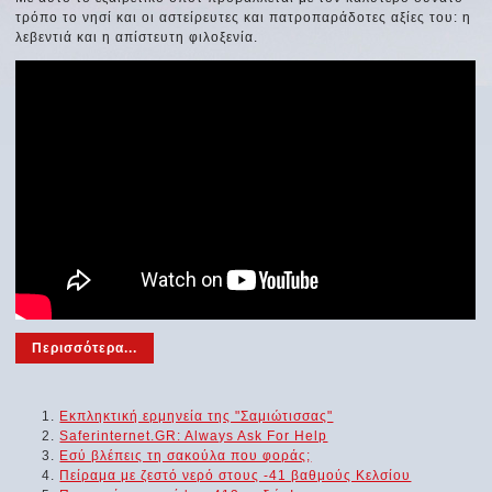
τρόπο το νησί και οι αστείρευτες και πατροπαράδοτες αξίες του: η
λεβεντιά και η απίστευτη φιλοξενία.
Περισσότερα...
Εκπληκτική ερμηνεία της "Σαμιώτισσας"
Saferinternet.GR: Always Ask For Help
Εσύ βλέπεις τη σακούλα που φοράς;
Πείραμα με ζεστό νερό στους -41 βαθμούς Κελσίου