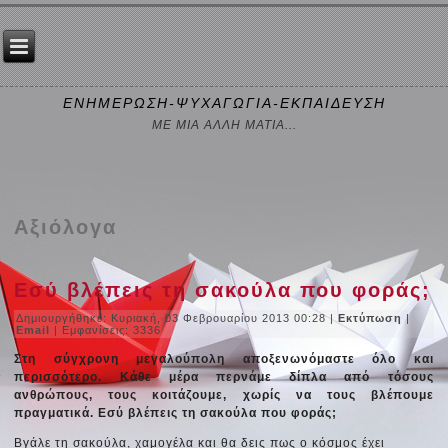
ΕΝΗΜΕΡΩΣΗ-ΨΥΧΑΓΩΓΙΑ-ΕΚΠΑΙΔΕΥΣΗ
ΜΕ ΜΙΑ ΑΛΛΗ ΜΑΤΙΑ...
Αξιόλογα
Εσύ βλέπεις τη σακούλα που φοράς;
Δημιουργήθηκε: Κυριακή, 03 Φεβρουαρίου 2013 00:28
|
Εκτύπωση
|
Email
| Εμφανίσεις: 3336
Στη σύγχρονη μεγαλούπολη αποξενωνόμαστε όλο και
περισσότερο. Κάθε μέρα περνάμε δίπλα από τόσους
ανθρώπους, τους κοιτάζουμε, χωρίς να τους βλέπουμε
πραγματικά. Εσύ βλέπεις τη σακούλα που φοράς;
Βγάλε τη σακούλα, χαμογέλα και θα δεις πως ο κόσμος έχει