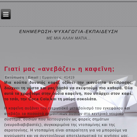
ΕΝΗΜΕΡΩΣΗ-ΨΥΧΑΓΩΓΙΑ-ΕΚΠΑΙΔΕΥΣΗ
ΜΕ ΜΙΑ ΑΛΛΗ ΜΑΤΙΑ...
Γιατί μας «ανεβάζει» η καφεΐνη;
Εκτύπωση
|
Email
| Εμφανίσεις: 41419
Μια κούπα δυνατός καφές οξύνει την ικανότητα αντίδρασης,
διώχνει τη νύστα και μας βοηθά να σκεφτούμε πιο καθαρά. Όλα
αυτά τα χρωστάμε στην ουσία καφεΐνη, που υπάρχει στον καφέ,
το τσάι, την Coca Cola και τη μαύρη σοκολάτα.
Η καφεΐνη αυξάνει τον ενεργειακό μεταβολισμό του εγκεφάλου και
ανεβάζει τα ποσοστά σημαντικών ουσιών στο κεντρικό νευρικό
σύστημα, ουσιών που λειτουργούν ως φορείς σημάτων
(νευροδιαβιβαστές), συγκεκριμένα της ντοπαμίνης και της
σεροτονίνης. Η ντοπαμίνη είναι απαραίτητη για να μπορούμε να
κινούμαστε και να συντονίζουμε αποτελεσματικά τις κινήσεις μας.