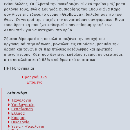
ενθουδιώδης. Οι Ελβετοί την ανακήρυξαν εθνικό προϊόν μαζί με τα
ρολόγια τους, ενώ ο Σουηδός φυσιοδίφης του 18ου αιώνα Κάρο
φον Λιννέ της έδωσε το όνομα «Θεοβρώμα», δηλαδή φαγητό των
Θεών. Οι γιατροί της εποχής την συνιστούσαν σαν φάρμακο. Είναι
τόσο θρεπτική που έχει καθιερωθεί σαν επίσημη τροφή των
Αλπινιστών για να αντέχουν στο κρύο.
Σήμερα ξέρουμε ότι η σοκολάτα αυξάνει την αντοχή του
οργανισμού στην κόπωση, βελτιώνει τις επιδόσεις, βοηθάει την
όραση και τονώνει σε περιπτώσεις κατάθλιψης και ερωτικής
απογοήτευσης. Κάτι που δεν είναι καθόλου τυχαίο, αν σκεφτούμε
ότι αποτελείται κατά 98% από θρεπτικά συστατικά.
ΠΗΓΗ: tovima.gr
Προηγούμενο
Επόμενο
Δείτε ακόμα...
Τεχνολογία
Υπολογιστές
Εκπαίδευση
Ελλάδα
Κόσμος
Οικολογία
Υγεία - Ψυχολογία