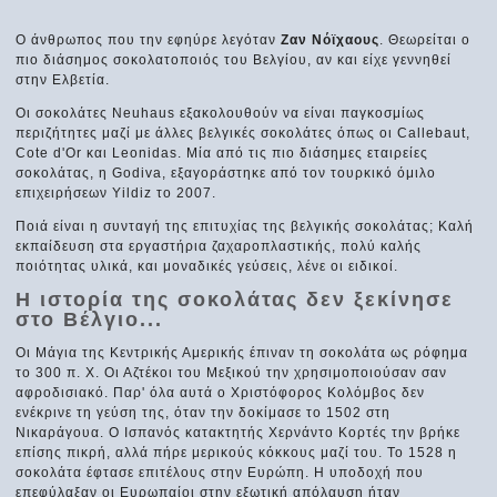
Ο άνθρωπος που την εφηύρε λεγόταν
Ζαν Νόϊχαους
. Θεωρείται ο
πιο διάσημος σοκολατοποιός του Βελγίου, αν και είχε γεννηθεί
στην Ελβετία.
Οι σοκολάτες Neuhaus εξακολουθούν να είναι παγκοσμίως
περιζήτητες μαζί με άλλες βελγικές σοκολάτες όπως οι Callebaut,
Cote d'Or και Leonidas. Μία από τις πιο διάσημες εταιρείες
σοκολάτας, η Godiva, εξαγοράστηκε από τον τουρκικό όμιλο
επιχειρήσεων Yildiz το 2007.
Ποιά είναι η συνταγή της επιτυχίας της βελγικής σοκολάτας; Καλή
εκπαίδευση στα εργαστήρια ζαχαροπλαστικής, πολύ καλής
ποιότητας υλικά, και μοναδικές γεύσεις, λένε οι ειδικοί.
Η ιστορία της σοκολάτας δεν ξεκίνησε
στο Βέλγιο...
Οι Μάγια της Κεντρικής Αμερικής έπιναν τη σοκολάτα ως ρόφημα
το 300 π. Χ. Οι Αζτέκοι του Μεξικού την χρησιμοποιούσαν σαν
αφροδισιακό. Παρ' όλα αυτά ο Χριστόφορος Κολόμβος δεν
ενέκρινε τη γεύση της, όταν την δοκίμασε το 1502 στη
Νικαράγουα. Ο Ισπανός κατακτητής Χερνάντο Κορτές την βρήκε
επίσης πικρή, αλλά πήρε μερικούς κόκκους μαζί του. Το 1528 η
σοκολάτα έφτασε επιτέλους στην Ευρώπη. Η υποδοχή που
επεφύλαξαν οι Ευρωπαίοι στην εξωτική απόλαυση ήταν