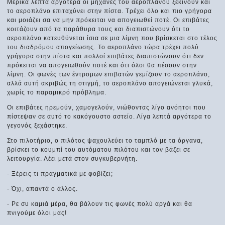
Μερικά λεπτά αργότερα οι μηχανές του αεροπλάνου ξεκινούν και
το αεροπλάνο επιταχύνει στην πίστα. Τρέχει όλο και πιο γρήγορα
και μοιάζει σα να μην πρόκειται να απογειωθεί ποτέ. Οι επιβάτες
κοιτάζουν από τα παράθυρα τους και διαπιστώνουν ότι το
αεροπλάνο κατευθύνεται ίσια σε μια λίμνη που βρίσκεται στο τέλος
του διαδρόμου απογείωσης. Το αεροπλάνο τώρα τρέχει πολύ
γρήγορα στην πίστα και πολλοί επιβάτες διαπιστώνουν ότι δεν
πρόκειται να απογειωθούν ποτέ και ότι όλοι θα πέσουν στην
λίμνη. Οι φωνές των έντρομων επιβατών γεμίζουν το αεροπλάνο,
αλλά αυτή ακριβώς τη στιγμή, το αεροπλάνο απογειώνεται γλυκά,
χωρίς το παραμικρό πρόβλημα.
Οι επιβάτες ηρεμούν, χαμογελούν, νιώθοντας λίγο ανόητοι που
πίστεψαν σε αυτό το κακόγουστο αστείο. Λίγα λεπτά αργότερα το
γεγονός ξεχάστηκε.
Στο πιλοτήριο, ο πιλότος ψαχουλεύει το ταμπλό με τα όργανα,
βρίσκει το κουμπί του αυτόματου πιλότου και τον βάζει σε
λειτουργία. Λέει μετά στον συγκυβερνήτη.
- Ξέρεις τι πραγματικά με φοβίζει;
- Όχι, απαντά ο άλλος.
- Ρε συ καμιά μέρα, θα βάλουν τις φωνές πολύ αργά και θα
πνιγούμε όλοι μας!