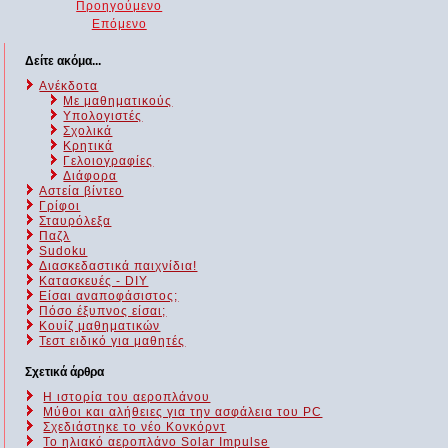
Προηγούμενο
Επόμενο
Δείτε ακόμα...
Ανέκδοτα
Με μαθηματικούς
Υπολογιστές
Σχολικά
Κρητικά
Γελοιογραφίες
Διάφορα
Αστεία βίντεο
Γρίφοι
Σταυρόλεξα
Παζλ
Sudoku
Διασκεδαστικά παιχνίδια!
Κατασκευές - DIY
Είσαι αναποφάσιστος;
Πόσο έξυπνος είσαι;
Kουίζ μαθηματικών
Τεστ ειδικό για μαθητές
Σχετικά άρθρα
Η ιστορία του αεροπλάνου
Μύθοι και αλήθειες για την ασφάλεια του PC
Σχεδιάστηκε το νέο Κονκόρντ
Το ηλιακό αεροπλάνο Solar Impulse