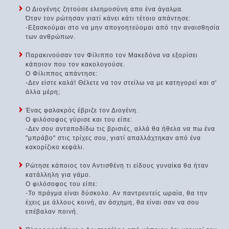
Ο Διογένης ζητούσε ελεημοσύνη απο ένα άγαλμα.
Όταν τον ρώτησαν γιατί κάνει κάτι τέτοιο απάντησε:
-Εξασκούμαι στο να μην απογοητεύομαι από την αναισθησία
των ανθρώπων.
Παρακινούσαν τον Φίλιππο τον Μακεδόνα να εξορίσει
κάποιον που τον κακολογούσε.
Ο Φίλιππος απάντησε:
-Δεν είστε καλά! Θέλετε να τον στείλω να με κατηγορεί και σ'
άλλα μέρη;
Ένας φαλακρός έβριζε τον Διογένη.
Ο φιλόσοφος γύρισε και του είπε:
-Δεν σου ανταποδίδω τις βρισιές, αλλά θα ήθελα να πω ένα
"μπράβο" στις τρίχες σου, γιατί απαλλάχτηκαν από ένα
κακορίζικο κεφάλι.
Ρώτησε κάποιος τον Αντισθένη τι είδους γυναίκα θα ήταν
κατάλληλη για γάμο.
Ο φιλόσοφος του είπε:
-Το πράγμα είναι δύσκολο. Αν παντρευτείς ωραία, θα την
έχεις με άλλους κοινή, αν άσχημη, θα είναι σαν να σου
επέβαλαν ποινή.