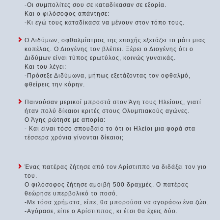
-Οι συμπολίτες σου σε καταδίκασαν σε εξορία.
Και ο φιλόσοφος απάντησε:
-Κι εγώ τους καταδίκασα να μένουν στον τόπο τους.
Ο Διδύμων, οφθαλμίατρος της εποχής εξετάζει το μάτι μιας
κοπέλας. Ο Διογένης τον βλέπει. Ξέρει ο Διογένης ότι ο
Διδύμων είναι τύπος ερωτύλος, κοινώς γυναικάς.
Και του λέγει:
-Πρόσεξε Διδύμωνα, μήπως εξετάζοντας τον οφθαλμό,
φθείρεις την κόρην.
Παινούσαν μερικοί μπροστά στον Άγη τους Ηλείους, γιατί
ήταν πολύ δίκαιοι κριτές στους Ολυμπιακούς αγώνες.
Ο Άγης ρώτησε με απορία:
- Και είναι τόσο σπουδαίο το ότι οι Ηλείοι μια φορά στα
τέσσερα χρόνια γίνονται δίκαιοι;
Ένας πατέρας ζήτησε από τον Αρίστιππο να διδάξει τον γιο
του.
Ο φιλόσοφος ζήτησε αμοιβή 500 δραχμές. Ο πατέρας
θεώρησε υπερβολικό το ποσό.
-Με τόσα χρήματα, είπε, θα μπορούσα να αγοράσω ένα ζώο.
-Αγόρασε, είπε ο Αρίστιππος, κι έτσι θα έχεις δύο.