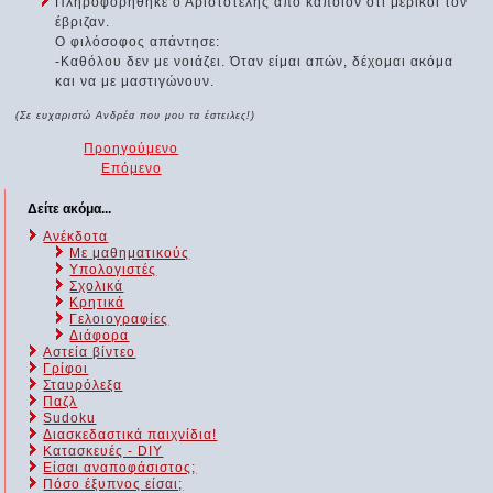
Πληροφορήθηκε ο Αριστοτέλης από κάποιον ότι μερικοί τον
έβριζαν.
Ο φιλόσοφος απάντησε:
-Καθόλου δεν με νοιάζει. Όταν είμαι απών, δέχομαι ακόμα
και να με μαστιγώνουν.
(Σε ευχαριστώ Ανδρέα που μου τα έστειλες!)
Προηγούμενο
Επόμενο
Δείτε ακόμα...
Ανέκδοτα
Με μαθηματικούς
Υπολογιστές
Σχολικά
Κρητικά
Γελοιογραφίες
Διάφορα
Αστεία βίντεο
Γρίφοι
Σταυρόλεξα
Παζλ
Sudoku
Διασκεδαστικά παιχνίδια!
Κατασκευές - DIY
Είσαι αναποφάσιστος;
Πόσο έξυπνος είσαι;