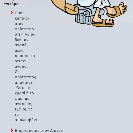
πνεύμα.
Είπε
κάποιος
στον
Αρίστιππο
ότι η Λαΐδα
δεν τον
αγαπά,
αλλά
προσποιείται
ότι τον
αγαπά.
Ο
Αρίστιππος
απάντησε:
-Ούτε το
κρασί ή το
ψάρι με
αγαπούν,
εγώ όμως
τα
απολαμβάνω.
Είπε κάποιος στον Διογένη: