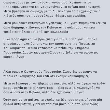
συμφωνούσαν με τον ισχύοντα κανονισμό. Χρειάστηκε να
προσλάβω ναυπηγό και να ξαναγίνουν τα σχέδια από την αρχή.
Μετά βρέθηκα σε διαμάχη με το Λιμενικό για το αν χρειαζόταν η
Κιβωτός σύστημα πυρασφάλειας, βάρκες και σωσίβια.
Μετά μου έκανε καταγγελία ο γείτονας μου, γιατί παραβίαζα λέει τα
όρια δόμησης χτίζοντας την Κιβωτό στην αυλή μου, και έτσι
χρειάστηκα άδεια και από την Πολεοδομία.
Είχα πρόβλημα και να βρω ξύλα για την Κιβωτό γιατί υπήρχε
απαγόρευση υλοτόμησης για την προστασία της Πιτσιλωτής
Κουκουβάγιας. Τελικά κατάφερα να πείσω την Υπηρεσία
Προστασίας Δασών πως χρειαζόμουν το ξύλο για να σώσω τις
κουκουβάγιες.
Αλλά όμως ο Οργανισμός Προστασίας Ζώων δεν με άφηνε να
πιάσω κουκουβάγιες. Και έτσι δεν έχουμε κουκουβάγιες.
Μετά οι ξυλουργοί κατέβηκαν σε απεργία, αλλά κατάφερα να έρθω
σε συμφωνία με το σύλλογο τους. Τώρα έχω 16 ξυλουργούς να
δουλεύουν στην Κιβωτό, αλλά δεν έχω κουκουβάγιες.
Όταν άρχισα να μαζεύω τα υπόλοιπα ζώα, μου έκανε μήνυση μία
ομάδα ακτιβιστών, γιατί θα έπαιρνα μόνο δύο από κάθε είδος.