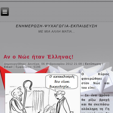
ΕΝΗΜΕΡΩΣΗ-ΨΥΧΑΓΩΓΙΑ-ΕΚΠΑΙΔΕΥΣΗ
ΜΕ ΜΙΑ ΑΛΛΗ ΜΑΤΙΑ...
Αν ο Νώε ήταν Έλληνας!
Δημιουργήθηκε: Δευτέρα, 06 Φεβρουαρίου 2012 21:08
|
Εκτύπωση
|
Email
| Εμφανίσεις: 5196
Ο Κύριος
φανερώθηκε
στον Νώε και
του είπε:
- Σε ένα χρόνο
θα ρίξω βροχή
και θα σκεπάσω
ολόκληρη τη Γη