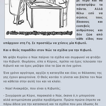
με νερό και θα
καταστρέψω τα
πάντα. Αλλά
θέλω εσύ να
σώσεις τους
δίκαιους και
ευσεβείς
ανθρώπους και
δύο ζώα από
κάθε είδος που
υπάρχουν στη Γη. Σε προστάζω να χτίσεις μία Κιβωτό.
Και ο Θεός παραδίδει στον Νώε τα σχέδια για την Κιβωτό.
Με φόβο Κυρίου ο Νώε παίρνει τα σχέδια και συμφωνεί να φτιάξει
την Κιβωτό. Θυμήσου, είπε ο Κύριος, πρέπει να έχεις τελειώσει την
Κιβωτό και να έχεις μαζέψει όλα τα ζώα σε ένα χρόνο.
Ένα χρόνο αργότερα, αρχίζει η καταιγίδα και όλες οι θάλασσες της
γης έχουν φουρτούνα. Ο Θεός κοιτάει τι γίνεται και βλέπει τον Νώε
να κάθεται στην αυλή του και να κλαίει.
- Νώε! Ανακράζει, που είναι η Κιβωτός;
- Συγχώρεσε με Κύριε, παρακαλά ο Νώε, έκανα ό,τι μπορούσα
αλλά αντιμετώπισα μεγάλα προβλήματα. Πρώτα-πρώτα έπρεπε να
πάρω άδεια για την κατασκευή και τα σχέδια που μου έδωσες δε