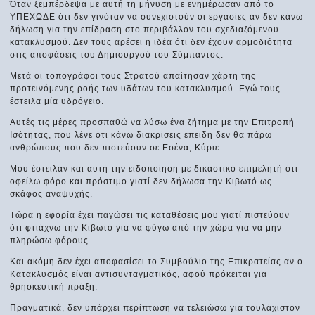
Όταν ξεμπέρδεψα με αυτή τη μήνυση με ενημέρωσαν από το
ΥΠΕΧΩΔΕ ότι δεν γινόταν να συνεχιστούν οι εργασίες αν δεν κάνω
δήλωση για την επίδραση στο περιβάλλον του σχεδιαζόμενου
κατακλυσμού. Δεν τους αρέσει η ιδέα ότι δεν έχουν αρμοδιότητα
στις αποφάσεις του Δημιουργού του Σύμπαντος.
Μετά οι τοπογράφοι τους Στρατού απαίτησαν χάρτη της
προτεινόμενης ροής των υδάτων του κατακλυσμού. Εγώ τους
έστειλα μία υδρόγειο.
Αυτές τις μέρες προσπαθώ να λύσω ένα ζήτημα με την Επιτροπή
Ισότητας, που λένε ότι κάνω διακρίσεις επειδή δεν θα πάρω
ανθρώπους που δεν πιστεύουν σε Εσένα, Κύριε.
Μου έστειλαν και αυτή την ειδοποίηση με δικαστικό επιμελητή ότι
οφείλω φόρο και πρόστιμο γιατί δεν δήλωσα την Κιβωτό ως
σκάφος αναψυχής.
Τώρα η εφορία έχει παγώσει τις καταθέσεις μου γιατί πιστεύουν
ότι φτιάχνω την Κιβωτό για να φύγω από την χώρα για να μην
πληρώσω φόρους.
Και ακόμη δεν έχει αποφασίσει το Συμβούλιο της Επικρατείας αν ο
Κατακλυσμός είναι αντισυνταγματικός, αφού πρόκειται για
θρησκευτική πράξη.
Πραγματικά, δεν υπάρχει περίπτωση να τελειώσω για τουλάχιστον