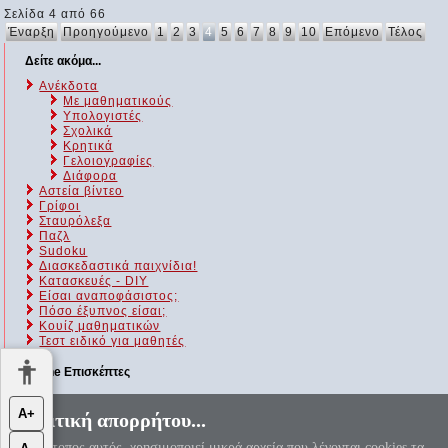
Σελίδα 4 από 66
Έναρξη
Προηγούμενο
1
2
3
4
5
6
7
8
9
10
Επόμενο
Τέλος
Δείτε ακόμα...
Ανέκδοτα
Με μαθηματικούς
Υπολογιστές
Σχολικά
Κρητικά
Γελοιογραφίες
Διάφορα
Αστεία βίντεο
Γρίφοι
Σταυρόλεξα
Παζλ
Sudoku
Διασκεδαστικά παιχνίδια!
Κατασκευές - DIY
Είσαι αναποφάσιστος;
Πόσο έξυπνος είσαι;
Kουίζ μαθηματικών
Τεστ ειδικό για μαθητές
Online Επισκέπτες
Αυτήν τη στιγμή επισκέπτονται τον ιστότοπό μας 217 guests και
Α+
Πολιτική απορρήτου...
κανένα μέλος
Ο ιστότοπος αυτός, χρησιμοποιεί μικρά αρχεία που λέγονται cookies τα