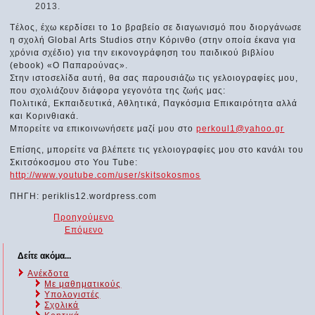
2013.
Tέλος, έχω κερδίσει το 1ο βραβείο σε διαγωνισμό που διοργάνωσε
η σχολή Global Arts Studios στην Κόρινθο (στην οποία έκανα για
χρόνια σχέδιο) για την εικονογράφηση του παιδικού βιβλίου
(ebook) «Ο Παπαρούνας».
Στην ιστοσελίδα αυτή, θα σας παρουσιάζω τις γελοιογραφίες μου,
που σχολιάζουν διάφορα γεγονότα της ζωής μας:
Πολιτικά, Εκπαιδευτικά, Αθλητικά, Παγκόσμια Επικαιρότητα αλλά
και Κορινθιακά.
Μπορείτε να επικοινωνήσετε μαζί μου στο
perkoul1@yahoo.gr
Επίσης, μπορείτε να βλέπετε τις γελοιογραφίες μου στο κανάλι του
Σκιτσόκοσμου στο You Tube:
http://www.youtube.com/user/skitsokosmos
ΠΗΓΗ: periklis12.wordpress.com
Προηγούμενο
Επόμενο
Δείτε ακόμα...
Ανέκδοτα
Με μαθηματικούς
Υπολογιστές
Σχολικά