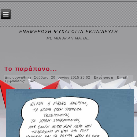
ΕΝΗΜΕΡΩΣΗ-ΨΥΧΑΓΩΓΙΑ-ΕΚΠΑΙΔΕΥΣΗ
ΜΕ ΜΙΑ ΑΛΛΗ ΜΑΤΙΑ...
Το παράπονο...
Δημιουργήθηκε: Σάββατο, 20 Ιουνίου 2015 23:02
|
Εκτύπωση
|
Email
|
Εμφανίσεις: 3842