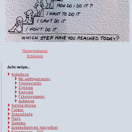
Προηγούμενο
Επόμενο
Δείτε ακόμα...
Ανέκδοτα
Με μαθηματικούς
Υπολογιστές
Σχολικά
Κρητικά
Γελοιογραφίες
Διάφορα
Αστεία βίντεο
Γρίφοι
Σταυρόλεξα
Παζλ
Sudoku
Διασκεδαστικά παιχνίδια!
Κατασκευές - DIY