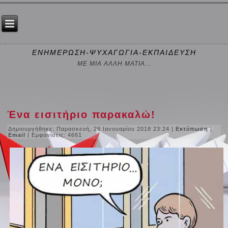
ΕΝΗΜΕΡΩΣΗ-ΨΥΧΑΓΩΓΙΑ-ΕΚΠΑΙΔΕΥΣΗ
ΜΕ ΜΙΑ ΑΛΛΗ ΜΑΤΙΑ...
Ένα εισιτήριο παρακαλώ!
Δημιουργήθηκε: Παρασκευή, 26 Ιανουαρίου 2018 23:24
|
Εκτύπωση
|
Email
| Εμφανίσεις: 4661