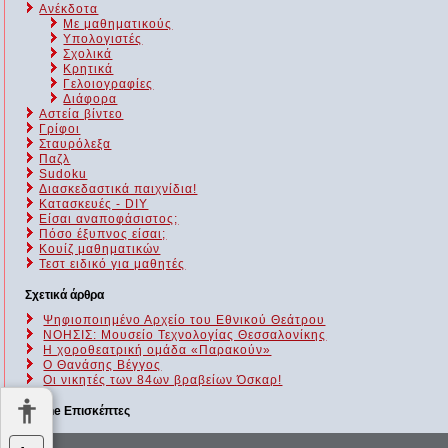
Ανέκδοτα
Με μαθηματικούς
Υπολογιστές
Σχολικά
Κρητικά
Γελοιογραφίες
Διάφορα
Αστεία βίντεο
Γρίφοι
Σταυρόλεξα
Παζλ
Sudoku
Διασκεδαστικά παιχνίδια!
Κατασκευές - DIY
Είσαι αναποφάσιστος;
Πόσο έξυπνος είσαι;
Kουίζ μαθηματικών
Τεστ ειδικό για μαθητές
Σχετικά άρθρα
Ψηφιοποιημένο Αρχείο του Εθνικού Θεάτρου
ΝΟΗΣΙΣ: Μουσείο Τεχνολογίας Θεσσαλονίκης
Η χοροθεατρική ομάδα «Παρακούν»
Ο Θανάσης Βέγγος
Οι νικητές των 84ων βραβείων Όσκαρ!
Online Επισκέπτες
Αυτήν τη στιγμή επισκέπτονται τον ιστότοπό μας 355 guests και