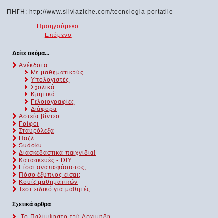
ΠΗΓΗ: http://www.silviaziche.com/tecnologia-portatile
Προηγούμενο
Επόμενο
Δείτε ακόμα...
Ανέκδοτα
Με μαθηματικούς
Υπολογιστές
Σχολικά
Κρητικά
Γελοιογραφίες
Διάφορα
Αστεία βίντεο
Γρίφοι
Σταυρόλεξα
Παζλ
Sudoku
Διασκεδαστικά παιχνίδια!
Κατασκευές - DIY
Είσαι αναποφάσιστος;
Πόσο έξυπνος είσαι;
Kουίζ μαθηματικών
Τεστ ειδικό για μαθητές
Σχετικά άρθρα
Το Παλίμψηστο τού Αρχιμήδη