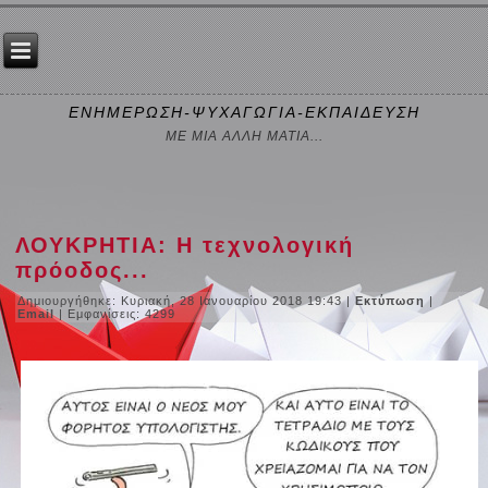
ΕΝΗΜΕΡΩΣΗ-ΨΥΧΑΓΩΓΙΑ-ΕΚΠΑΙΔΕΥΣΗ
ΜΕ ΜΙΑ ΑΛΛΗ ΜΑΤΙΑ...
ΛΟΥΚΡΗΤΙΑ: Η τεχνολογική
πρόοδος...
Δημιουργήθηκε: Κυριακή, 28 Ιανουαρίου 2018 19:43
|
Εκτύπωση
|
Email
| Εμφανίσεις: 4299