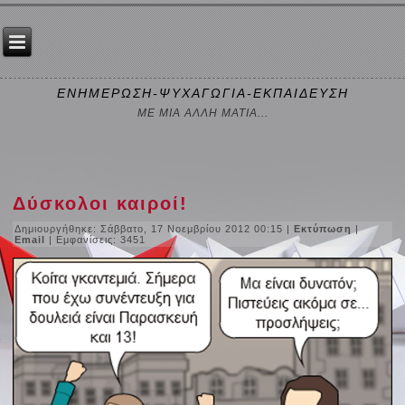
ΕΝΗΜΕΡΩΣΗ-ΨΥΧΑΓΩΓΙΑ-ΕΚΠΑΙΔΕΥΣΗ
ΜΕ ΜΙΑ ΑΛΛΗ ΜΑΤΙΑ...
Δύσκολοι καιροί!
Δημιουργήθηκε: Σάββατο, 17 Νοεμβρίου 2012 00:15
|
Εκτύπωση
|
Email
| Εμφανίσεις: 3451