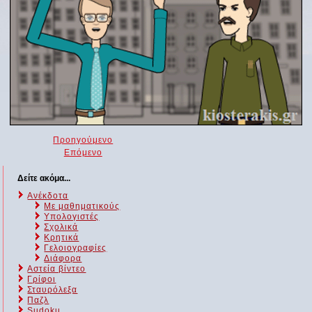
Προηγούμενο
Επόμενο
Δείτε ακόμα...
Ανέκδοτα
Με μαθηματικούς
Υπολογιστές
Σχολικά
Κρητικά
Γελοιογραφίες
Διάφορα
Αστεία βίντεο
Γρίφοι
Σταυρόλεξα
Παζλ
Sudoku