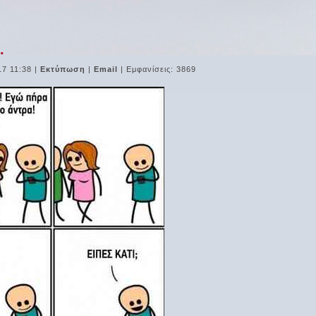
.
17 11:38
|
Εκτύπωση
|
Email
| Εμφανίσεις: 3869