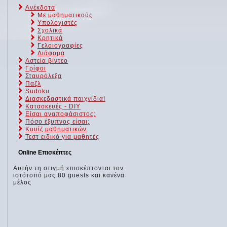
Ανέκδοτα
Με μαθηματικούς
Υπολογιστές
Σχολικά
Κρητικά
Γελοιογραφίες
Διάφορα
Αστεία βίντεο
Γρίφοι
Σταυρόλεξα
Παζλ
Sudoku
Διασκεδαστικά παιχνίδια!
Κατασκευές - DIY
Είσαι αναποφάσιστος;
Πόσο έξυπνος είσαι;
Kουίζ μαθηματικών
Τεστ ειδικό για μαθητές
Online Επισκέπτες
Αυτήν τη στιγμή επισκέπτονται τον
ιστότοπό μας 80 guests και κανένα
μέλος