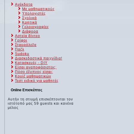
Ανέκδοτα
Με μαθηματικούς
Υπολογιστές
Σχολικά
Κρητικά
Γελοιογραφίες
Διάφορα
Αστεία βίντεο
Γρίφοι
Σταυρόλεξα
Παζλ
Sudoku
Διασκεδαστικά παιχνίδια!
Κατασκευές - DIY
Είσαι αναποφάσιστος;
Πόσο έξυπνος είσαι;
Kουίζ μαθηματικών
Τεστ ειδικό για μαθητές
Online Επισκέπτες
Αυτήν τη στιγμή επισκέπτονται τον
ιστότοπό μας 59 guests και κανένα
μέλος