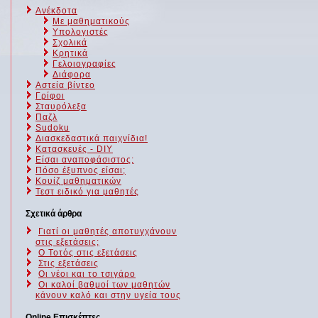
Ανέκδοτα
Με μαθηματικούς
Υπολογιστές
Σχολικά
Κρητικά
Γελοιογραφίες
Διάφορα
Αστεία βίντεο
Γρίφοι
Σταυρόλεξα
Παζλ
Sudoku
Διασκεδαστικά παιχνίδια!
Κατασκευές - DIY
Είσαι αναποφάσιστος;
Πόσο έξυπνος είσαι;
Kουίζ μαθηματικών
Τεστ ειδικό για μαθητές
Σχετικά άρθρα
Γιατί οι μαθητές αποτυγχάνουν
στις εξετάσεις;
Ο Τοτός στις εξετάσεις
Στις εξετάσεις
Οι νέοι και το τσιγάρο
Οι καλοί βαθμοί των μαθητών
κάνουν καλό και στην υγεία τους
Online Επισκέπτες