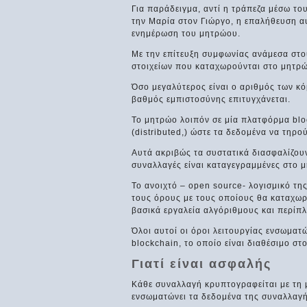
Για παράδειγμα, αντί η τράπεζα μέσω τ
την Μαρία στον Γιώργο, η επαλήθευση αυ
ενημέρωση του μητρώου.
Με την επίτευξη συμφωνίας ανάμεσα στο
στοιχείων που καταχωρούνται στο μητρ
Όσο μεγαλύτερος είναι ο αριθμός των κ
βαθμός εμπιστοσύνης επιτυγχάνεται.
Το μητρώο λοιπόν σε μία πλατφόρμα bloc
(distributed,) ώστε τα δεδομένα να τηρ
Αυτά ακριβώς τα συστατικά διασφαλίζουν
συναλλαγές είναι καταγεγραμμένες στο μ
Το ανοιχτό – open source- λογισμικό τη
τους όρους με τους οποίους θα καταχωρ
βασικά εργαλεία αλγόριθμους και περίπλ
Όλοι αυτοί οι όροι λειτουργίας ενσωμα
blockchain, το οποίο είναι διαθέσιμο στ
Γιατί είναι ασφαλής
Κάθε συναλλαγή κρυπτογραφείται με τη 
ενσωματώνει τα δεδομένα της συναλλαγή