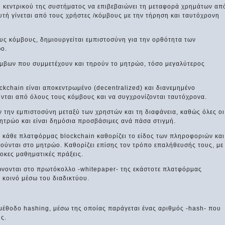
ου κεντρικού της συστήματος να επιβεβαιώνει τη μεταφορά χρημάτων απ
τή γίνεται από τους χρήστες /κόμβους με την τήρηση και ταυτόχρονη
υς κόμβους, δημιουργείται εμπιστοσύνη για την ορθότητα των
ώο.
όμβων που συμμετέχουν και τηρούν το μητρώο, τόσο μεγαλύτερος
kchain είναι αποκεντρωμένο (decentralized) και διανεμημένο
ούνται από όλους τους κόμβους και να συγχρονίζονται ταυτόχρονα.
 την εμπιστοσύνη μεταξύ των χρηστών και τη διαφάνεια, καθώς όλες οι
ητρώο και είναι δημόσια προσβάσιμες ανά πάσα στιγμή.
ς κάθε πλατφόρμας blockchain καθορίζει το είδος των πληροφοριών και
ούνται στο μητρώο. Καθορίζει επίσης τον τρόπο επαλήθευσής τους, με
οκες μαθηματικές πράξεις.
τώνονται στο πρωτόκολλο -whitepaper- της εκάστοτε πλατφόρμας
ο κοινό μέσω του διαδικτύου.
μέθοδο hashing, μέσω της οποίας παράγεται ένας αριθμός -hash- που
ς.