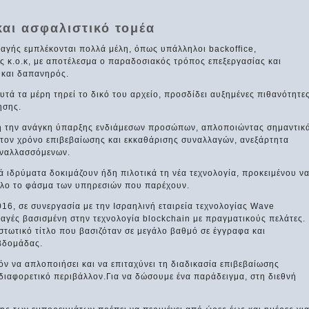
και ασφαλιστικό τομέα
αγής εμπλέκονται πολλά μέλη, όπως υπάλληλοι backoffice,
ς κ.ο.κ, με αποτέλεσμα ο παραδοσιακός τρόπος επεξεργασίας και
 και δαπανηρός.
υτά τα μέρη τηρεί το δικό του αρχείο, προσδίδει αυξημένες πιθανότητε
ησης.
ττή την ανάγκη ύπαρξης ενδιάμεσων προσώπων, απλοποιώντας σημαντικ
ά τον χρόνο επιβεβαίωσης και εκκαθάρισης συναλλαγών, ανεξάρτητα
υναλλασσόμενων.
 ιδρύματα δοκιμάζουν ήδη πιλοτικά τη νέα τεχνολογία, προκειμένου ν
 όλο το φάσμα των υπηρεσιών που παρέχουν.
16, σε συνεργασία με την Ισραηλινή εταιρεία τεχνολογίας Wave
αγές βασισμένη στην τεχνολογία blockchain με πραγματικούς πελάτες.
τωτικό τίτλο που βασιζόταν σε μεγάλο βαθμό σε έγγραφα και
εβδομάδας.
όν να απλοποιήσει και να επιταχύνει τη διαδικασία επιβεβαίωσης
ιαφορετικό περιβάλλον.Για να δώσουμε ένα παράδειγμα, στη διεθνή