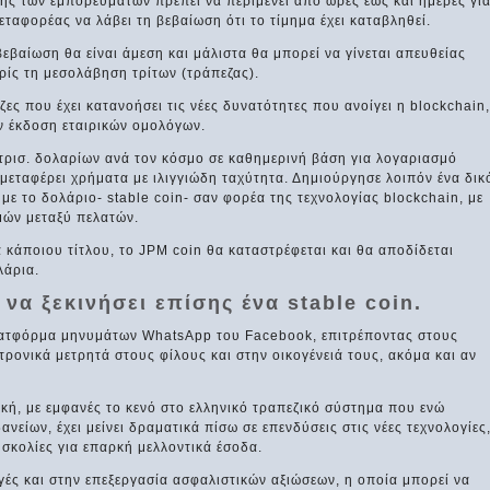
ης των εμπορευμάτων πρέπει να περιμένει από ώρες έως και ημέρες γι
εταφορέας να λάβει τη βεβαίωση ότι το τίμημα έχει καταβληθεί.
εβαίωση θα είναι άμεση και μάλιστα θα μπορεί να γίνεται απευθείας
ίς τη μεσολάβηση τρίτων (τράπεζας).
ες που έχει κατανοήσει τις νέες δυνατότητες που ανοίγει η blockchain,
ν έκδοση εταιρικών ομολόγων.
 τρισ. δολαρίων ανά τον κόσμο σε καθημερινή βάση για λογαριασμό
 μεταφέρει χρήματα με ιλιγγιώδη ταχύτητα. Δημιούργησε λοιπόν ένα δικ
με το δολάριο- stable coin- σαν φορέα της τεχνολογίας blockchain, με
μών μεταξύ πελατών.
κάποιου τίτλου, το JPM coin θα καταστρέφεται και θα αποδίδεται
λάρια.
 να ξεκινήσει επίσης ένα stable coin.
λατφόρμα μηνυμάτων WhatsApp του Facebook, επιτρέποντας στους
ρονικά μετρητά στους φίλους και στην οικογένειά τους, ακόμα και αν
ική, με εμφανές το κενό στο ελληνικό τραπεζικό σύστημα που ενώ
ανείων, έχει μείνει δραματικά πίσω σε επενδύσεις στις νέες τεχνολογίες
σκολίες για επαρκή μελλοντικά έσοδα.
ογές και στην επεξεργασία ασφαλιστικών αξιώσεων, η οποία μπορεί να