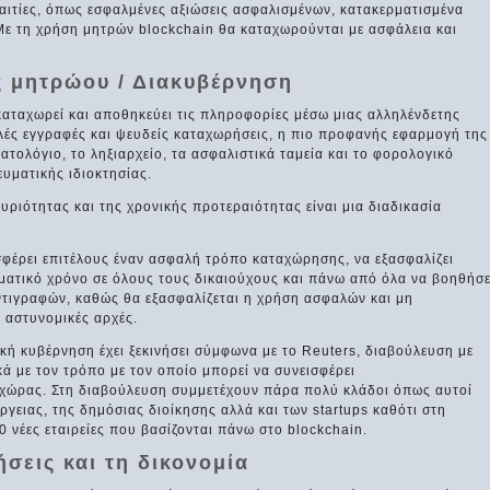
ς αιτίες, όπως εσφαλμένες αξιώσεις ασφαλισμένων, κατακερματισμένα
 Με τη χρήση μητρών blockchain θα καταχωρούνται με ασφάλεια και
ς μητρώου / Διακυβέρνηση
καταχωρεί και αποθηκεύει τις πληροφορίες μέσω μιας αλληλένδετης
ές εγγραφές και ψευδείς καταχωρήσεις, η πιο προφανής εφαρμογή της
ατολόγιο, το ληξιαρχείο, τα ασφαλιστικά ταμεία και το φορολογικό
υματικής ιδιοκτησίας.
 κυριότητας και της χρονικής προτεραιότητας είναι μια διαδικασία
σφέρει επιτέλους έναν ασφαλή τρόπο καταχώρησης, να εξασφαλίζει
ατικό χρόνο σε όλους τους δικαιούχους και πάνω από όλα να βοηθήσε
τιγραφών, καθώς θα εξασφαλίζεται η χρήση ασφαλών και μη
 αστυνομικές αρχές.
κή κυβέρνηση έχει ξεκινήσει σύμφωνα με το Reuters, διαβούλευση με
κά με τον τρόπο με τον οποίο μπορεί να συνεισφέρει
 χώρας. Στη διαβούλευση συμμετέχουν πάρα πολύ κλάδοι όπως αυτοί
ργειας, της δημόσιας διοίκησης αλλά και των startups καθότι στη
νέες εταιρείες που βασίζονται πάνω στο blockchain.
ήσεις και τη δικονομία