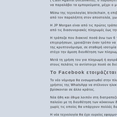
( Cash Against Documents), ο παραλήπτ
να παραλάβει τα εμπορεύματα, μέχρι ο μ
Μέσω της τεχνολογίας blockchain, η επιβ
από τον παραλήπτη στον αποστολέα, χωρ
Η JP Morgan είναι από τις πρώτες τράπεζ
από τις διασυνοριακές πληρωμές έως τη
Η τράπεζα που διακινεί ποσά άνω των 6
επιχειρήσεων, χρειαζόταν έναν τρόπο να
της κρυπτονόμισμα, σε σταθερή ισοτιμία 
στόχο την άμεση διευθέτηση των πληρω
Μετά τη χρήση του για πληρωμή ή αγορά 
στους πελάτες το αντίστοιχο ποσό σε δο
Το Facebook ετοιμάζεται
Το νέο νόμισμα θα ενσωματωθεί στην π
χρήστες της WhatsApp να στέλνουν ηλεκτ
βρίσκονται σε άλλο κράτος.
Νέα ήθη και έθιμα λοιπόν στη διατραπεζ
παλεύει με τη διευθέτηση των κόκκινων δ
χωρίς τις οποίες θα υπάρχουν πολλές δυ
Η νέα τεχνολογία θα έχει ευρείες εφαρμ