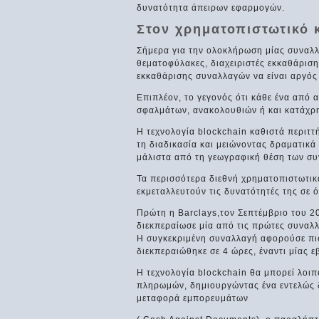
δυνατότητα άπειρων εφαρμογών.
Στον χρηματοπιστωτικό 
Σήμερα για την ολοκλήρωση μίας συναλλ
θεματοφύλακες, διαχειριστές εκκαθάριση
εκκαθάρισης συναλλαγών να είναι αργός
Επιπλέον, το γεγονός ότι κάθε ένα από α
σφαλμάτων, ανακολουθιών ή και κατάχρ
Η τεχνολογία blockchain καθιστά περι
τη διαδικασία και μειώνοντας δραματικ
μάλιστα από τη γεωγραφική θέση των σ
Τα περισσότερα διεθνή χρηματοπιστωτικά
εκμεταλλευτούν τις δυνατότητές της σε
Πρώτη η Barclays,τον Σεπτέμβριο του 20
διεκπεραίωσε μία από τις πρώτες συναλλ
Η συγκεκριμένη συναλλαγή αφορούσε πισ
διεκπεραιώθηκε σε 4 ώρες, έναντι μίας 
Η τεχνολογία blockchain θα μπορεί λοιπ
πληρωμών, δημιουργώντας ένα εντελώς δ
μεταφορά εμπορευμάτων