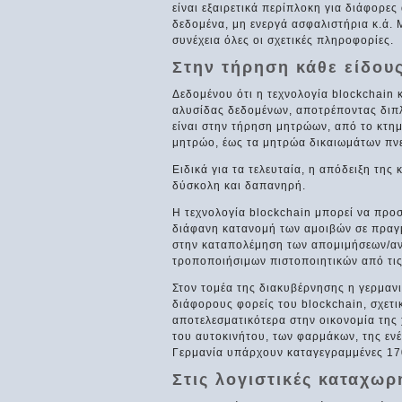
είναι εξαιρετικά περίπλοκη για διάφορε
δεδομένα, μη ενεργά ασφαλιστήρια κ.ά.
συνέχεια όλες οι σχετικές πληροφορίες.
Στην τήρηση κάθε είδου
Δεδομένου ότι η τεχνολογία blockchain 
αλυσίδας δεδομένων, αποτρέποντας διπλ
είναι στην τήρηση μητρώων, από το κτημ
μητρώο, έως τα μητρώα δικαιωμάτων πνε
Ειδικά για τα τελευταία, η απόδειξη της
δύσκολη και δαπανηρή.
Η τεχνολογία blockchain μπορεί να προ
διάφανη κατανομή των αμοιβών σε πραγμ
στην καταπολέμηση των απομιμήσεων/αν
τροποποιήσιμων πιστοποιητικών από τις
Στον τομέα της διακυβέρνησης η γερμανι
διάφορους φορείς του blockchain, σχετι
αποτελεσματικότερα στην οικονομία της
του αυτοκινήτου, των φαρμάκων, της ενέ
Γερμανία υπάρχουν καταγεγραμμένες 170 
Στις λογιστικές καταχωρ