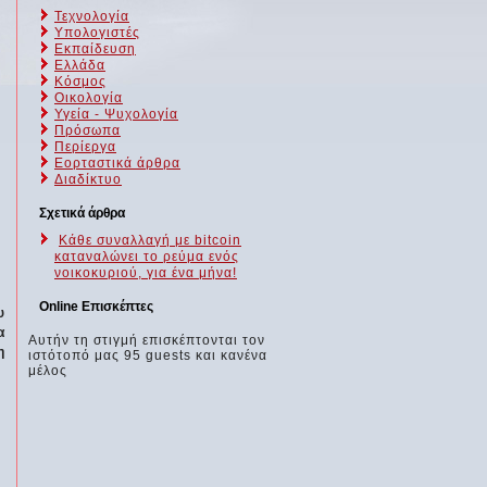
Τεχνολογία
Υπολογιστές
Εκπαίδευση
Ελλάδα
Κόσμος
Οικολογία
Υγεία - Ψυχολογία
Πρόσωπα
Περίεργα
Εορταστικά άρθρα
Διαδίκτυο
Σχετικά άρθρα
Κάθε συναλλαγή με bitcoin
καταναλώνει το ρεύμα ενός
νοικοκυριού, για ένα μήνα!
Online Επισκέπτες
υ
α
Αυτήν τη στιγμή επισκέπτονται τον
η
ιστότοπό μας 95 guests και κανένα
μέλος