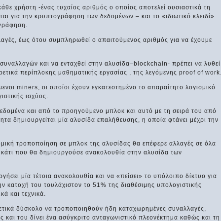
 κάθε χρήστη -ένας τυχαίος αριθμός ο οποίος αποτελεί ουσιαστικά τη
ται για την κρυπτογράφηση των δεδομένων – και το «ιδιωτικό κλειδί»
ογράφηση.
αλλαγές, έως ότου συμπληρωθεί ο απαιτούμενος αριθμός για να έχουμε
συναλλαγών και να ενταχθεί στην αλυσίδα–blockchain- πρέπει να λυθεί
ρετικά περίπλοκης μαθηματικής εργασίας , της λεγόμενης proof of work
ενοι miners, οι οποίοι έχουν εγκατεστημένο το απαραίτητο λογισμικό
ιστικής ισχύος.
δεδομένα και από το προηγούμενο μπλοκ και αυτό με τη σειρά του από
τα δημιουργείται μία αλυσίδα επαλήθευσης, η οποία φτάνει μέχρι την
ομική τροποποίηση σε μπλοκ της αλυσίδας θα επέφερε αλλαγές σε όλα
, κάτι που θα δημιουργούσε ανακολουθία στην αλυσίδα των
ργήσει μία τέτοια ανακολουθία και να «πείσει» το υπόλοιπο δίκτυο για
την κατοχή του τουλάχιστον το 51% της διαθέσιμης υπολογιστικής
κά και τεχνικά.
αιρετικά δύσκολο να τροποποιηθούν ήδη καταχωρημένες συναλλαγές,
ς και του δίνει ένα ασύγκριτο ανταγωνιστικό πλεονέκτημα καθώς και τη