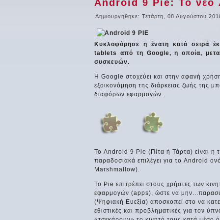
Android 9 Pie: Το νέο
Δημιουργήθηκε: Τετάρτη, 08 Αυγούστου 201
Κυκλοφόρησε η ένατη κατά σειρά έκ
tablets από τη Google, η οποία, μετ
συσκευών.
Η Google στοχεύει και στην αφανή χρήσ
εξοικονόμηση της διάρκειας ζωής της μπ
διαφόρων εφαρμογών.
Το Android 9 Pie (Πίτα ή Τάρτα) είναι η
παραδοσιακά επιλέγει για το Android ονό
Marshmallow).
Το Pie επιτρέπει στους χρήστες των κι
εφαρμογών (apps), ώστε να μην...παρασύ
(Ψηφιακή Ευεξία) αποσκοπεί στο να κατευ
εθιστικές και προβληματικές για τον ύπ
«τσεκάρουν» το κινητό τους κατά μέσο ό