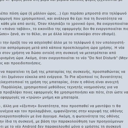
έπει πόση ώρα (ή μάλλον ώρες...) έχει περάσει μπροστά στο τηλέφωνό
φαρμογή που χρησιμοποιεί, και ανάλογα θα έχει πια τη δυνατότητα να
κάθε μία από αυτές. Όταν πλησιάζει το χρονικό όριο, θα ενεργοποιείτα
«πιάνει ταβάνι», το εικονίδιο της εφαρμογής δεν θα ενεργοποιείται πι
ώσει» ξανά, αν το θέλει, αν με άλλα λόγια υποκύψει στον εθισμό).
ι την όρεξή του να ασχοληθεί άλλο με το τηλέφωνό ή τον υπολογιστή-
νεται ασπρόμαυρη μετά από κάποια προεπιλεγμένη ώρα χρήσης. Η νέα
 στον χρήστη να δώσει εντολή στη συσκευή να μετατρέπεται από
ισμένη ώρα. Ακόμη, όταν ενεργοποιείται το νέο "Do Not Disturb" (Μην
ις και προειδοποιήσεις.
ι να παρατείνει τη ζωή της μπαταρίας της συσκευής, προσπαθώντας να
ότι ξεμένουν εύκολα από ενέργεια. Το Pie αξιοποιεί τις δυνατότητες
λαχιστοποιεί τη χρήση της μπαταρίας, όταν η οθόνη είναι ανοιχτή
). Παράλληλα, χρησιμοποιεί μεθόδους τεχνητής νοημοσύνης για να
να προβλέψει ποιες εφαρμογές θα χρησιμοποιήσει και πότε, έτσι ώστε ν
ς εφαρμογές να «τρώνε» μνήμη και μπαταρία.
s», άλλη μια «έξυπνη» δυνατότητα, που προσπαθεί να μαντέψει τι θα
συνέχεια και τον προλαμβάνει, εμφανίζοντας στην κορυφή της οθόνης
 ενεργοποιηθούν με ένα άγγιγμα. Ακόμη, η φωτεινότητα της οθόνης
την ίδια τη συσκευή, με βάση την παρακολούθηση των προηγούμενων
τι με το νέο Android δεν παρακολουθεί μόνο ο χρήστης τη συσκευή