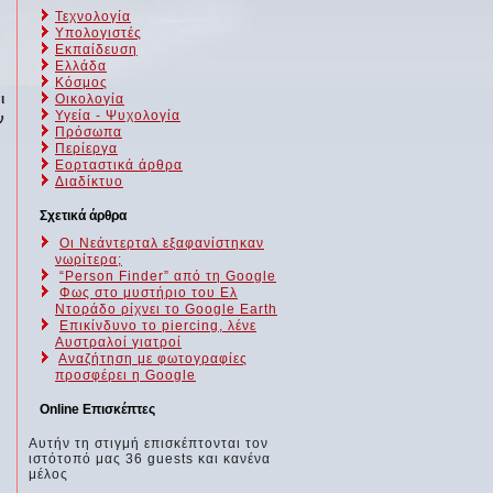
Τεχνολογία
Υπολογιστές
Εκπαίδευση
Ελλάδα
Κόσμος
ι
Οικολογία
Υγεία - Ψυχολογία
ν
Πρόσωπα
Περίεργα
Εορταστικά άρθρα
Διαδίκτυο
Σχετικά άρθρα
Οι Νεάντερταλ εξαφανίστηκαν
νωρίτερα;
“Person Finder” από τη Google
Φως στο μυστήριο του Ελ
Ντοράδο ρίχνει το Google Earth
Επικίνδυνο το piercing, λένε
Αυστραλοί γιατροί
Αναζήτηση με φωτογραφίες
προσφέρει η Google
Online Επισκέπτες
Αυτήν τη στιγμή επισκέπτονται τον
ιστότοπό μας 36 guests και κανένα
μέλος