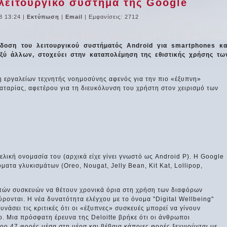
 λειτουργικό σύστημα της Google
8 13:24
|
Εκτύπωση
|
Email
| Εμφανίσεις: 2712
δοση του λειτουργικού συστήματός Android για smartphones κα
αξύ άλλων, στοχεύει στην καταπολέμηση της εθιστικής χρήσης τω
η εργαλείων τεχνητής νοημοσύνης αφενός για την πιο «έξυπνη»
αταρίας, αφετέρου για τη διευκόλυνση του χρήστη στον χειρισμό των
 τελική ονομασία του (αρχικά είχε γίνει γνωστό ως Android P). Η Google
ματα γλυκισμάτων (Oreo, Nougat, Jelly Bean, Kit Kat, Lollipop,
νητών συσκευών να θέτουν χρονικά όρια στη χρήση των διαφόρων
ρονται. Η νέα δυνατότητα ελέγχου με το όνομα "Digital Wellbeing"
νάσει τις κριτικές ότι οι «έξυπνες» συσκευές μπορεί να γίνουν
νο. Μια πρόσφατη έρευνα της Deloitte βρήκε ότι οι άνθρωποι
ρο 47 φορές μέσα στη μέρα και βέβαια κάποιες φορές ξεχνιούνται με