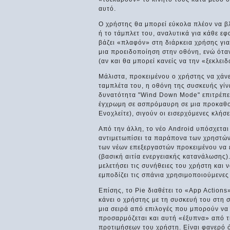
αυτό.
Ο χρήστης θα μπορεί εύκολα πλέον να βλ
ή το τάμπλετ του, αναλυτικά για κάθε ε
βάζει «πλαφόν» στη διάρκεια χρήσης για 
μια προειδοποίηση στην οθόνη, ενώ όταν 
(αν και θα μπορεί κανείς να την «ξεκλειδ
Μάλιστα, προκειμένου ο χρήστης να χάνε
ταμπλέτα του, η οθόνη της συσκευής γί
δυνατότητα "Wind Down Mode" επιτρέπει
έγχρωμη σε ασπρόμαυρη σε μια προκαθορ
Ενοχλείτε), σιγούν οι εισερχόμενες κλήσε
Από την άλλη, το νέο Android υπόσχετα
αντιμετωπίσει τα παράπονα των χρηστών 
των νέων επεξεργαστών προκειμένου να ε
(βασική αιτία ενεργειακής κατανάλωσης
μελετήσει τις συνήθειες του χρήστη και 
εμποδίζει τις σπάνια χρησιμοποιούμενε
Επίσης, το Pie διαθέτει το «App Action
κάνει ο χρήστης με τη συσκευή του στη 
μια σειρά από επιλογές που μπορούν να
προσαρμόζεται και αυτή «έξυπνα» από 
προτιμήσεων του χρήστη. Είναι φανερό ό