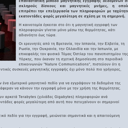
επαναστατική μέθοδο μαγνητικής εγγραφής δεδομένων σ
σκληρούς δίσκους και μαγνητικές μνήμες, η οποί
επιτρέπει την επεξεργασία των πληροφοριών με ταχύτητ
εκατοντάδες φορές μεγαλύτερη σε σχέση με τη σημερινή.
Η καινοτομία έγκειται στο ότι η μαγνητική εγγραφή των
πληροφοριών γίνεται μόνο μέσω της θερμότητας, κάτι
αδιανόητο έως τώρα.
Οι ερευνητές από τη Βρετανία, την Ισπανία, την Ελβετία, τη
Ρωσία, την Ουκρανία, την Ολλανδία και την Ιαπωνία, με
επικεφαλής τον φυσικό Τόμας Όστλερ του πανεπιστημίου τη
Υόρκης, που έκαναν τη σχετική δημοσίευση στο περιοδικό
επικοινωνιών "Nature Communications", πιστεύουν ότι η
οντικές συσκευές μαγνητικής εγγραφής όχι μόνο πολύ πιο γρήγορες,
ν ένα εξωτερικό μαγνητικό πεδίο για να εγγράψουν τα δεδομένα της
τάφεραν να κάνουν την εγγραφή μόνο με την χρήση της θερμότητας.
υν αρκετά Terabytes (χιλιάδες Gigabytes) πληροφοριών ανά
οντάδες φορές μεγαλύτερη από αυτή που πετυχαίνουν οι σημερινοί
τικό πεδίο για την εγγραφή, μειώνεται σημαντικά και η απαιτούμενη