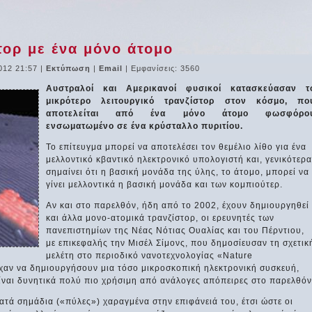
τορ με ένα μόνο άτομο
012 21:57
|
Εκτύπωση
|
Email
| Εμφανίσεις: 3560
Αυστραλοί και Αμερικανοί φυσικοί κατασκεύασαν τ
μικρότερο λειτουργικό τρανζίστορ στον κόσμο, πο
αποτελείται από ένα μόνο άτομο φωσφόρο
ενσωματωμένο σε ένα κρύσταλλο πυριτίου.
Το επίτευγμα μπορεί να αποτελέσει τον θεμέλιο λίθο για ένα
μελλοντικό κβαντικό ηλεκτρονικό υπολογιστή και, γενικότερα
σημαίνει ότι η βασική μονάδα της ύλης, το άτομο, μπορεί να
γίνει μελλοντικά η βασική μονάδα και των κομπιούτερ.
Αν και στο παρελθόν, ήδη από το 2002, έχουν δημιουργηθεί
και άλλα μονο-ατομικά τρανζίστορ, οι ερευνητές των
πανεπιστημίων της Νέας Νότιας Ουαλίας και του Πέρντιου,
με επικεφαλής την Μισέλ Σίμονς, που δημοσίευσαν τη σχετικ
μελέτη στο περιοδικό νανοτεχνολογίας «Nature
χαν να δημιουργήσουν μια τόσο μικροσκοπική ηλεκτρονική συσκευή,
είναι δυνητικά πολύ πιο χρήσιμη από ανάλογες απόπειρες στο παρελθόν
ρατά σημάδια («πύλες») χαραγμένα στην επιφάνειά του, έτσι ώστε οι