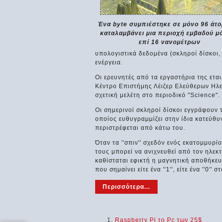
Ένα byte συμπιέστηκε σε μόνο 96 άτο
καταλαμβάνει μια περιοχή εμβαδού μό
επί 16 νανομέτρων
υπολογιστικά δεδομένα (σκληροί δίσκοι
ενέργεια.
Οι ερευνητές από τα εργαστήρια της ετα
Κέντρο Επιστήμης Λέιζερ Ελεύθερων Ηλε
σχετική μελέτη στο περιοδικό "Science".
Οι σημερινοί σκληροί δίσκοι εγγράφουν 
οποίος ευθυγραμμίζει στην ίδια κατεύθυ
περιστρέφεται από κάτω του.
Όταν τα ''σπιν'' σχεδόν ενός εκατομμυρί
τους μπορεί να ανιχνευθεί από τον ηλε
καθίσταται εφικτή η μαγνητική αποθήκε
που σημαίνει είτε ένα ''1'', είτε ένα ''0
Περισσότερα...
Raspberry Pi το Pc των 25$