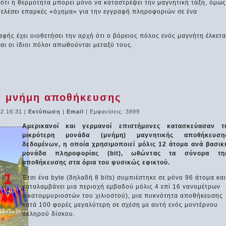
 ότι η θερμότητα μπορεί μόνο να καταστρέψει την μαγνητική τάξη, όμως
ελέσει επαρκές «όχημα» για την εγγραφή πληροφοριών σε ένα
φής έχει υιοθετήσει την αρχή ότι ο βόρειος πόλος ενός μαγνήτη έλκετα
αι οι ίδιοι πόλοι απωθούνται μεταξύ τους.
ή μνήμη αποθήκευσης
12 16:31
|
Εκτύπωση
|
Email
| Εμφανίσεις: 3899
Αμερικανοί και γερμανοί επιστήμονες κατασκεύασαν τ
μικρότερη μονάδα (μνήμη) μαγνητικής αποθήκευση
δεδομένων, η οποία χρησιμοποιεί μόλις 12 άτομα ανά βασικ
μονάδα πληροφορίας (bit), ωθώντας τα σύνορα τη
αποθήκευσης στα όρια του φυσικώς εφικτού.
Έτσι ένα byte (δηλαδή 8 bits) συμπιέστηκε σε μόνο 96 άτομα και
καταλαμβάνει μια περιοχή εμβαδού μόλις 4 επί 16 νανομέτρων
(εκατομμυριοστών του χιλιοστού), μια πυκνότητα αποθήκευσης
κατά 100 φορές μεγαλύτερη σε σχέση με αυτή ενός μοντέρνου
σκληρού δίσκου.