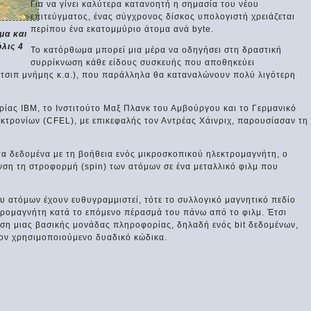
Για να γίνει καλύτερα κατανοητή η σημασία του νέου
επιτεύγματος, ένας σύγχρονος δίσκος υπολογιστή χρειάζεται
περίπου ένα εκατομμύριο άτομα ανά byte.
μα και
λις 4
Το κατόρθωμα μπορεί μια μέρα να οδηγήσει στη δραστική
συρρίκνωση κάθε είδους συσκευής που αποθηκεύει
, τσιπ μνήμης κ.α.), που παράλληλα θα καταναλώνουν πολύ λιγότερη
ιρίας ΙΒΜ, το Ινστιτούτο Μαξ Πλανκ του Αμβούργου και το Γερμανικό
κτρονίων (CFEL), με επικεφαλής τον Αντρέας Χάινριχ, παρουσίασαν τη
τα δεδομένα με τη βοήθεια ενός μικροσκοπικού ηλεκτρομαγνήτη, ο
νση τη στροφορμή (spin) των ατόμων σε ένα μεταλλικό φιλμ που
ου ατόμων έχουν ευθυγραμμιστεί, τότε το συλλογικό μαγνητικό πεδίο
κτρομαγνήτη κατά το επόμενο πέρασμά του πάνω από το φιλμ. Έτσι
υση μιας βασικής μονάδας πληροφορίας, δηλαδή ενός bit δεδομένων,
'' στον χρησιμοποιούμενο δυαδικό κώδικα.