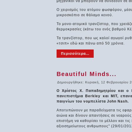
μηχανικοί να μπορούν να συνδέουν σε αυ
Ο χειρισμός του ατόμου φωσφόρου, μέσω 
μικροσκόπιο σε θάλαμο κενού.
Το μονο-ατομικό τρανζίστορ, που χρειάζ
θερμοκρασίες (κάτω του ενός βαθμού Κέ
Τα τρανζίστορ, που ως καλοί αγωγοί ρυθ
«τσιπ» εδώ και πάνω από 50 χρόνια.
Περισσότερα...
Beautiful Minds...
Δημιουργήθηκε: Κυριακή, 12 Φεβρουαρίου 2
O Χρίστος Χ. Παπαδημητρίου και ο 
πανεπιστήμια Berkley και ΜΙΤ, επα
παιγνίων του νομπελίστα John Nash.
Αποτυπώνουν με παραδείγματα τις εφαρμ
αιώνα και δίνουν απαντήσεις σε νεαρού
επιστήμη να καθορίσει το μέλλον και τι
αξιοσημείωτους ανθρωπους" (29/01/201