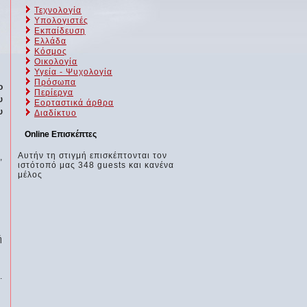
Τεχνολογία
Υπολογιστές
Εκπαίδευση
Ελλάδα
Κόσμος
Οικολογία
Υγεία - Ψυχολογία
Πρόσωπα
ο
Περίεργα
υ
Εορταστικά άρθρα
υ
Διαδίκτυο
Online Επισκέπτες
Αυτήν τη στιγμή επισκέπτονται τον
,
ιστότοπό μας 348 guests και κανένα
μέλος
ή
.