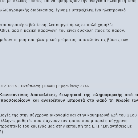
τό μεταλλικές επαφές και να εφαρμόζουν την αναγκαία ηλεκτρική τάση.
λιθογραφικής διαδικασίας, έγινε με υπερεξελιγμένο ηλεκτρονικό
εται περαιτέρω βελτίωση, λειτουργεί όμως σε πολύ χαμηλές
λβιν), άρα η μαζική παραγωγή του είναι δύσκολη προς το παρόν.
μίζουν τη ροή του ηλεκτρικού ρεύματος, αποτελούν τις βάσεις των
012 18:15
|
Εκτύπωση
|
Email
| Εμφανίσεις: 3746
Κωνσταντίνος Δασκαλάκης, θεωρητικοί της πληροφορικής από τ
ναπροσδιορίζουν και ανατρέπουν μπροστά στο φακό τη θεωρία τω
ογές της στην σύγχρονη οικονομία και στην καθημερινή ζωή του 21ου
ς έλληνες μαθητές που ψάχνουν τον τρόπο που μπορεί η σύγχρονη
ς προοπτικές του καθενός μας στην εκπομπή της ΕΤ1 "Συναντήσεις με
2).