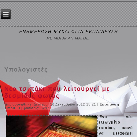
ΕΝΗΜΕΡΩΣΗ-ΨΥΧΑΓΩΓΙΑ-ΕΚΠΑΙΔΕΥΣΗ
ΜΕ ΜΙΑ ΑΛΛΗ ΜΑΤΙΑ...
Υπολογιστές
Νέο τσιπάκι που λειτουργεί με
δεσμίδες φωτός
Δημιουργήθηκε: Δευτέρα, 10 Δεκεμβρίου 2012 15:21
|
Εκτύπωση
|
Email
| Εμφανίσεις: 3297
Ένα νέο
εξελιγμένο
τσιπάκι, ικανό
να μεταφέρει