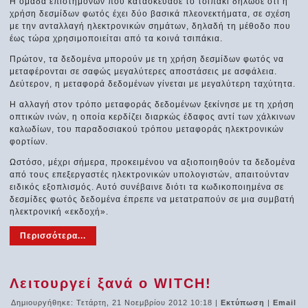
Η ομάδα επιστημόνων που κατασκεύασε το τσιπάκι δήλωσε ότι η
χρήση δεσμίδων φωτός έχει δύο βασικά πλεονεκτήματα, σε σχέση
με την ανταλλαγή ηλεκτρονικών σημάτων, δηλαδή τη μέθοδο που
έως τώρα χρησιμοποιείται από τα κοινά τσιπάκια.
Πρώτον, τα δεδομένα μπορούν με τη χρήση δεσμίδων φωτός να
μεταφέρονται σε σαφώς μεγαλύτερες αποστάσεις με ασφάλεια.
Δεύτερον, η μεταφορά δεδομένων γίνεται με μεγαλύτερη ταχύτητα.
Η αλλαγή στον τρόπο μεταφοράς δεδομένων ξεκίνησε με τη χρήση
οπτικών ινών, η οποία κερδίζει διαρκώς έδαφος αντί των χάλκινων
καλωδίων, του παραδοσιακού τρόπου μεταφοράς ηλεκτρονικών
φορτίων.
Ωστόσο, μέχρι σήμερα, προκειμένου να αξιοποιηθούν τα δεδομένα
από τους επεξεργαστές ηλεκτρονικών υπολογιστών, απαιτούνταν
ειδικός εξοπλισμός. Αυτό συνέβαινε διότι τα κωδικοποιημένα σε
δεσμίδες φωτός δεδομένα έπρεπε να μετατραπούν σε μια συμβατή
ηλεκτρονική «εκδοχή».
Περισσότερα...
Λειτουργεί ξανά ο WITCH!
Δημιουργήθηκε: Τετάρτη, 21 Νοεμβρίου 2012 10:18
|
Εκτύπωση
|
Email