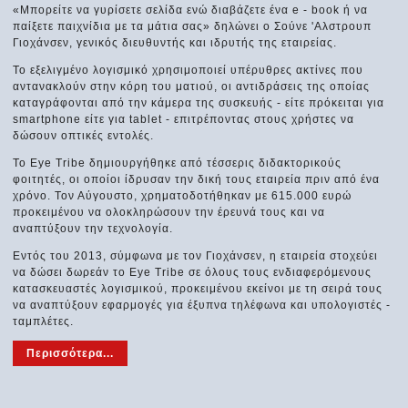
«Μπορείτε να γυρίσετε σελίδα ενώ διαβάζετε ένα e - book ή να
παίξετε παιχνίδια με τα μάτια σας» δηλώνει ο Σούνε 'Αλστρουπ
Γιοχάνσεν, γενικός διευθυντής και ιδρυτής της εταιρείας.
Το εξελιγμένο λογισμικό χρησιμοποιεί υπέρυθρες ακτίνες που
αντανακλούν στην κόρη του ματιού, οι αντιδράσεις της οποίας
καταγράφονται από την κάμερα της συσκευής - είτε πρόκειται για
smartphone είτε για tablet - επιτρέποντας στους χρήστες να
δώσουν οπτικές εντολές.
Το Eye Tribe δημιουργήθηκε από τέσσερις διδακτορικούς
φοιτητές, οι οποίοι ίδρυσαν την δική τους εταιρεία πριν από ένα
χρόνο. Τον Αύγουστο, χρηματοδοτήθηκαν με 615.000 ευρώ
προκειμένου να ολοκληρώσουν την έρευνά τους και να
αναπτύξουν την τεχνολογία.
Εντός του 2013, σύμφωνα με τον Γιοχάνσεν, η εταιρεία στοχεύει
να δώσει δωρεάν το Eye Tribe σε όλους τους ενδιαφερόμενους
κατασκευαστές λογισμικού, προκειμένου εκείνοι με τη σειρά τους
να αναπτύξουν εφαρμογές για έξυπνα τηλέφωνα και υπολογιστές -
ταμπλέτες.
Περισσότερα...