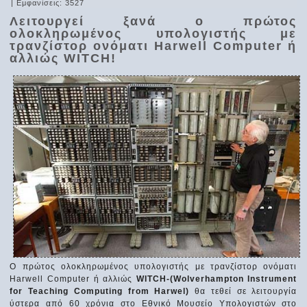
| Εμφανίσεις: 3527
Λειτουργεί ξανά ο πρώτος
ολοκληρωμένος υπολογιστής με
τρανζίστορ ονόματι Harwell Computer ή
αλλιώς WITCH!
Ο πρώτος ολοκληρωμένος υπολογιστής με τρανζίστορ ονόματι
Harwell Computer ή αλλιώς
WITCH-(Wolverhampton Instrument
for Teaching Computing from Harwel)
θα τεθεί σε λειτουργία
ύστερα από 60 χρόνια στο Εθνικό Μουσείο Υπολογιστών στο