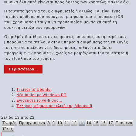
Φυσικά όλα αυτά γίνονται προς όφελος των χρηστών; Μάλλον όχι.
Η ταυτοποίηση για τους διαφημιστές ή αλλιώς IFA, είναι ένας
τυχαίος αριθμός που παράγεται μία φορά από τη συσκευή iOS
που χρησιμοποιείται για να προσδιορίσει μοναδικά αυτή τη
συσκευή μεταξύ των εφαρμογών.
Ο αριθμός διατίθεται στις εφαρμογές, οι οποίες με τη σειρά τους
μπορούν να το στείλουν στην υπηρεσία διαφήμισης της επιλογής
τους για να στείλουν νέες διαφημίσεις, πιθανότατα βάσει
προηγούμενων προβόλων, χωρίς να μοιράζονται την ταυτότητα ή
τον εξοπλισμό του χρήστη.
Περισσότερα...
Τι είναι το Ubuntu;
Νέα tablet με Windows RT
Ενισχύστε το wi-fi σας...
Έλληνας πέρασε σε τελικό της Microsoft
Σελίδα 13 από 22
Έναρξη
Προηγούμενο
8
9
10
11
12
13
14
15
16
17
Επόμενο
Τέλος