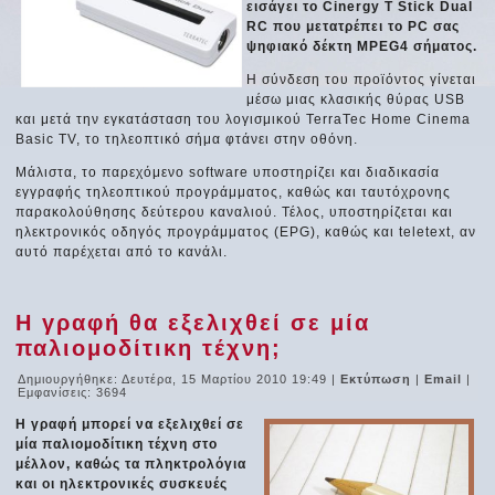
εισάγει το Cinergy T Stick Dual
RC που μετατρέπει το PC σας
ψηφιακό δέκτη MPEG4 σήματος.
Η σύνδεση του προϊόντος γίνεται
μέσω μιας κλασικής θύρας USB
και μετά την εγκατάσταση του λογισμικού TerraTec Home Cinema
Basic TV, το τηλεοπτικό σήμα φτάνει στην οθόνη.
Μάλιστα, το παρεχόμενο software υποστηρίζει και διαδικασία
εγγραφής τηλεοπτικού προγράμματος, καθώς και ταυτόχρονης
παρακολούθησης δεύτερου καναλιού. Τέλος, υποστηρίζεται και
ηλεκτρονικός οδηγός προγράμματος (EPG), καθώς και teletext, αν
αυτό παρέχεται από το κανάλι.
Η γραφή θα εξελιχθεί σε μία
παλιομοδίτικη τέχνη;
Δημιουργήθηκε: Δευτέρα, 15 Μαρτίου 2010 19:49
|
Εκτύπωση
|
Email
|
Εμφανίσεις: 3694
Η γραφή μπορεί να εξελιχθεί σε
μία παλιομοδίτικη τέχνη στο
μέλλον, καθώς τα πληκτρολόγια
και οι ηλεκτρονικές συσκευές