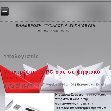
ΕΝΗΜΕΡΩΣΗ-ΨΥΧΑΓΩΓΙΑ-ΕΚΠΑΙΔΕΥΣΗ
ΜΕ ΜΙΑ ΑΛΛΗ ΜΑΤΙΑ...
Υπολογιστές
Μετατρέψτε το PC σας σε ψηφιακό
δέκτη
Δημιουργήθηκε: Σάββατο, 27 Μαρτίου 2010 14:00
|
Εκτύπωση
|
Email
|
Εμφανίσεις: 4373
Η εταιρία Zegetron ανακοίνωσε
πως στο πλαίσιο της
συνεργασίας της με την
Terratec θα ξεκινήσει άμεσα να