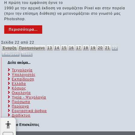
Η πρώτη του εμφάνιση έγινε το
1990 με την αρχική έκδοση να ονομάζεται Pixel και στην πορεία
(πριν την επίσημη διάθεση) να μετονομάζεται στο γνωστό μας
Photoshop.
Περισσότερα...
Σελίδα 22 από 22
Έναρξη
Προηγούμενο
13
14
15
16
17
18
19
20
21
22
Επόμενο
Τέλος
Δείτε ακόμα...
Τεχνολογία
Υπολογιστές
Εκπαίδευση
Ελλάδα
Κόσμος
Οικολογία
Υγεία - Ψυχολογία
Πρόσωπα
Περίεργα
Εορταστικά άρθρα
Διαδίκτυο
Online Επισκέπτες
Αυτήν τη στιγμή επισκέπτονται τον ιστότοπό μας 279 guests και