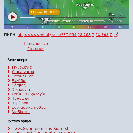
ΠΗΓΗ:
https://www.windy.com/?37.055,23.763,7,23.763,7
Προηγούμενο
Επόμενο
Δείτε ακόμα...
Τεχνολογία
Υπολογιστές
Εκπαίδευση
Ελλάδα
Κόσμος
Οικολογία
Υγεία - Ψυχολογία
Πρόσωπα
Περίεργα
Εορταστικά άρθρα
Διαδίκτυο
Σχετικά άρθρα
Τσιλαδιά ή πηχτή της Κρήτης!