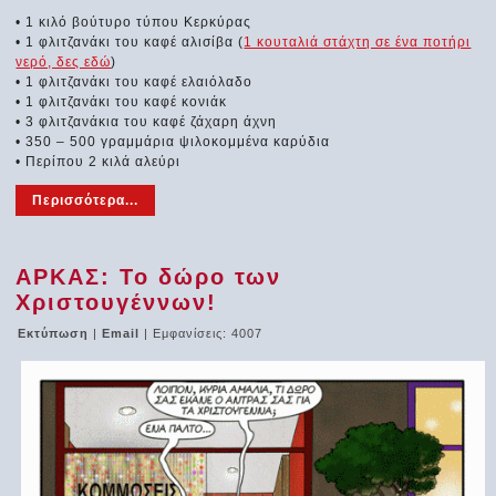
• 1 κιλό βούτυρο τύπου Κερκύρας
• 1 φλιτζανάκι του καφέ αλισίβα (
1 κουταλιά στάχτη σε ένα ποτήρι
νερό, δες εδώ
)
• 1 φλιτζανάκι του καφέ ελαιόλαδο
• 1 φλιτζανάκι του καφέ κονιάκ
• 3 φλιτζανάκια του καφέ ζάχαρη άχνη
• 350 – 500 γραμμάρια ψιλοκομμένα καρύδια
• Περίπου 2 κιλά αλεύρι
Περισσότερα...
ΑΡΚΑΣ: Το δώρο των
Χριστουγέννων!
Εκτύπωση
|
Email
| Εμφανίσεις: 4007