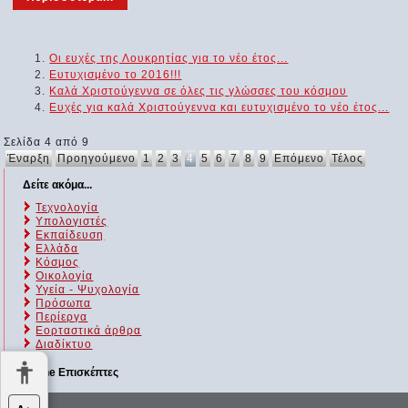
Οι ευχές της Λουκρητίας για το νέο έτος...
Ευτυχισμένο το 2016!!!
Καλά Χριστούγεννα σε όλες τις γλώσσες του κόσμου
Ευχές για καλά Χριστούγεννα και ευτυχισμένο το νέο έτος...
Σελίδα 4 από 9
Έναρξη
Προηγούμενο
1
2
3
4
5
6
7
8
9
Επόμενο
Τέλος
Δείτε ακόμα...
Τεχνολογία
Υπολογιστές
Εκπαίδευση
Ελλάδα
Κόσμος
Οικολογία
Υγεία - Ψυχολογία
Πρόσωπα
Περίεργα
Εορταστικά άρθρα
Διαδίκτυο
Online Επισκέπτες
Αυτήν τη στιγμή επισκέπτονται τον ιστότοπό μας 93 guests και