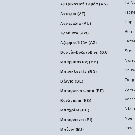
La Ma
Αμερικανική Σαμόα (AS)
Froh
Αυστρία (AT)
Happ
Αυστραλία (AU)
Bon 
Αρούμπα (AW)
Tezze
Αζερμπαϊτζάν (AZ)
Sreta
Βοσνία-Ερζεγοβίνη (BA)
Merr
Μπαρμπάντος (BB)
Shuv
Μπαγκλαντές (BD)
Zalig
Βέλγιο (BE)
Joye
Μπουρκίνα Φάσο (BF)
Vess
Βουλγαρία (BG)
Mbon
Μπαχρέιν (BH)
Noeli
Μπουρούντι (BI)
Joye
Μπένιν (BJ)