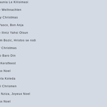
unia Le Kilisimasi
e Weihnachten
y Christmas
Pasco, Bon Anja
 Iliniz Yahsi Olsun
m Bozic, Hristos se rodi
y Christmas
o Baro Din
 Kerstfeest
ux Noel
ela Koleda
i Chrismen
 Nziza, Joyeux Noel
ux Noel