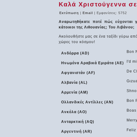
Καλά Χριστούγεννα σε
Εκτύπωση
|
Email
| Εμφανίσεις: 5752
Αναρωτηθήκατε ποτέ πώς εύχονται γ
κάτοικοι της Λιθουανίας; Του Λιβάνου;
Ακολουθήστε μας σε ένα ταξίδι γύρω από
χώρες του κόσμου!
Bon 
Ανδόρρα (AD)
I'd m
Ηνωμένα Αραβικά Εμιράτα (AE)
De C
Αφγανιστάν (AF)
Gιzua
Αλβανία (AL)
Shno
Αρμενία (AM)
Bon 
Ολλανδικές Αντίλλες (AN)
Boas
Ανκόλα (AO)
Merry
Ανταρκτική (AQ)
Feliz
Αργεντινή (AR)