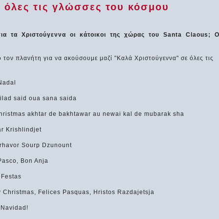
 όλες τις γλώσσες του κόσμου
ια τα Χριστούγεννα οι κάτοικοι της χώρας του Santa Claous; Ο
 τον πλανήτη για να ακούσουμε μαζί "Καλά Χριστούγεννα" σε όλες τις
Nadal
iilad said oua sana saida
hristmas akhtar de bakhtawar au newai kal de mubarak sha
r Krishlindjet
rhavor Sourp Dzunount
Pasco, Bon Anja
 Festas
 Christmas, Felices Pasquas, Hristos Razdajetsja
 Navidad!