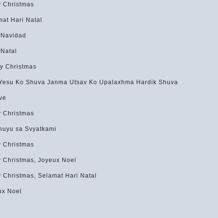
y Christmas
at Hari Natal
 Navidad
 Natal
y Christmas
t Yesu Ko Shuva Janma Utsav Ko Upalaxhma Hardik Shuva
ve
y Christmas
huyu sa Svyatkami
y Christmas
y Christmas, Joyeux Noel
 Christmas, Selamat Hari Natal
ux Noel