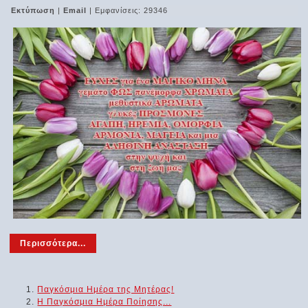
Εκτύπωση
|
Email
| Εμφανίσεις: 29346
Περισσότερα...
Παγκόσμια Ημέρα της Μητέρας!
Η Παγκόσμια Ημέρα Ποίησης...