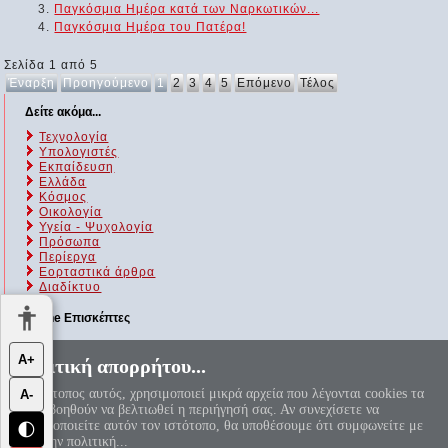
Παγκόσμια Ημέρα κατά των Ναρκωτικών...
Παγκόσμια Ημέρα του Πατέρα!
Σελίδα 1 από 5
Έναρξη
Προηγούμενο
1
2
3
4
5
Επόμενο
Τέλος
Δείτε ακόμα...
Τεχνολογία
Υπολογιστές
Εκπαίδευση
Ελλάδα
Κόσμος
Οικολογία
Υγεία - Ψυχολογία
Πρόσωπα
Περίεργα
Εορταστικά άρθρα
Διαδίκτυο
Online Επισκέπτες
Αυτήν τη στιγμή επισκέπτονται τον ιστότοπό μας 220 guests και
Α+
Πολιτική απορρήτου...
κανένα μέλος
Ο ιστότοπος αυτός, χρησιμοποιεί μικρά αρχεία που λέγονται cookies τα
Α-
«Αεί ο Θεός ο Μέγας γεωμετρεί, το κύκλου μήκος ίνα
οποία βοηθούν να βελτιωθεί η περιήγησή σας. Αν συνεχίσετε να
ορίση διαμέτρω, παρήγαγεν αριθμόν απέραντον, καί όν,
χρησιμοποιείτε αυτόν τον ιστότοπο, θα υποθέσουμε ότι συμφωνείτε με
φεύ, ουδέποτε όλον θνητοί θα εύρωσι.»
🌓
π=3.1415926535897932384626...
αυτή την πολιτική...