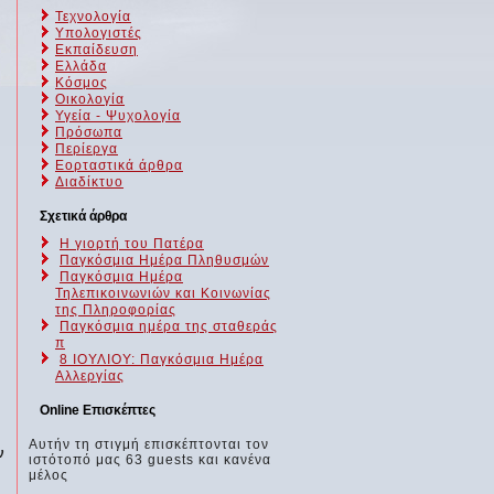
Τεχνολογία
Υπολογιστές
Εκπαίδευση
Ελλάδα
Κόσμος
Οικολογία
Υγεία - Ψυχολογία
Πρόσωπα
Περίεργα
Εορταστικά άρθρα
Διαδίκτυο
Σχετικά άρθρα
Η γιορτή του Πατέρα
Παγκόσμια Ημέρα Πληθυσμών
Παγκόσμια Ημέρα
Τηλεπικοινωνιών και Κοινωνίας
της Πληροφορίας
Παγκόσμια ημέρα της σταθεράς
π
8 ΙΟΥΛΙΟΥ: Παγκόσμια Ημέρα
Αλλεργίας
Online Επισκέπτες
Αυτήν τη στιγμή επισκέπτονται τον
ν
ιστότοπό μας 63 guests και κανένα
μέλος