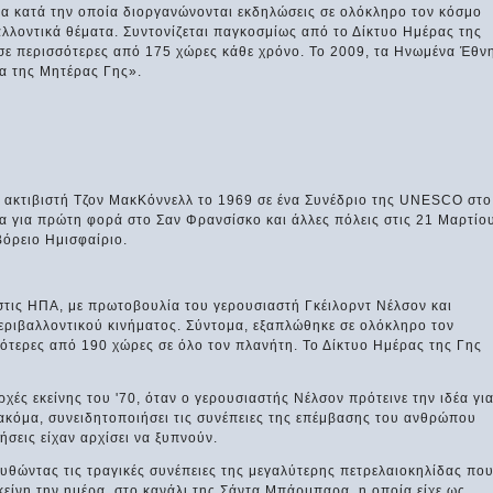
ία κατά την οποία διοργανώνονται εκδηλώσεις σε ολόκληρο τον κόσμο
αλλοντικά θέματα. Συντονίζεται παγκοσμίως από το Δίκτυο Ημέρας της
 σε περισσότερες από 175 χώρες κάθε χρόνο. Το 2009, τα Ηνωμένα Έθν
ρα της Μητέρας Γης».
 ακτιβιστή Τζον ΜακΚόννελλ το 1969 σε ένα Συνέδριο της UNESCO στο
 για πρώτη φορά στο Σαν Φρανσίσκο και άλλες πόλεις στις 21 Μαρτίο
Βόρειο Ημισφαίριο.
στις ΗΠΑ, με πρωτοβουλία του γερουσιαστή Γκέιλορντ Νέλσον και
εριβαλλοντικού κινήματος. Σύντομα, εξαπλώθηκε σε ολόκληρο τον
σότερες από 190 χώρες σε όλο τον πλανήτη. Το Δίκτυο Ημέρας της Γης
αρχές εκείνης του '70, όταν ο γερουσιαστής Νέλσον πρότεινε την ιδέα γι
 ακόμα, συνειδητοποιήσει τις συνέπειες της επέμβασης του ανθρώπου
ήσεις είχαν αρχίσει να ξυπνούν.
υθώντας τις τραγικές συνέπειες της μεγαλύτερης πετρελαιοκηλίδας πο
εκείνη την ημέρα, στο κανάλι της Σάντα Μπάρμπαρα, η οποία είχε ως