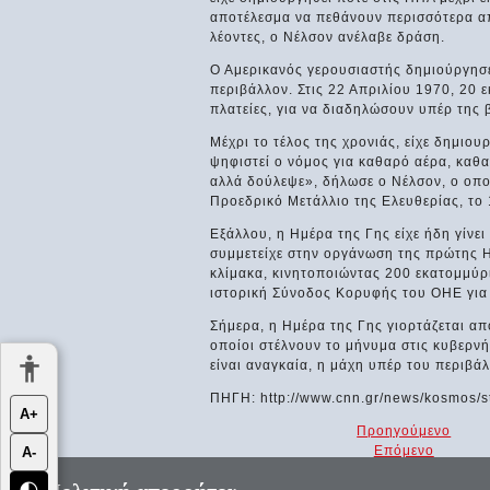
αποτέλεσμα να πεθάνουν περισσότερα απ
λέοντες, ο Νέλσον ανέλαβε δράση.
Ο Αμερικανός γερουσιαστής δημιούργησε
περιβάλλον. Στις 22 Απριλίου 1970, 20 
πλατείες, για να διαδηλώσουν υπέρ της 
Μέχρι το τέλος της χρονιάς, είχε δημιο
ψηφιστεί ο νόμος για καθαρό αέρα, καθ
αλλά δούλεψε», δήλωσε ο Νέλσον, ο οποί
Προεδρικό Μετάλλιο της Ελευθερίας, το
Εξάλλου, η Ημέρα της Γης είχε ήδη γίνει
συμμετείχε στην οργάνωση της πρώτης Η
κλίμακα, κινητοποιώντας 200 εκατομμύρ
ιστορική Σύνοδος Κορυφής του ΟΗΕ για
Σήμερα, η Ημέρα της Γης γιορτάζεται α
οποίοι στέλνουν το μήνυμα στις κυβερν
είναι αναγκαία, η μάχη υπέρ του περιβάλ
ΠΗΓΗ: http://www.cnn.gr/news/kosmos/st
Α+
Προηγούμενο
Επόμενο
Α-