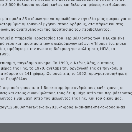
ό 3,500 θαλάσσια πουλιά, καθώς και δελφίνια, φώκιες και θαλάσσιοι
 μία ομάδα 85 ατόμων για να προωθήσουν την ιδέα μίας ημέρας για το
εκατομμύρια Αμερικανοί βγήκαν στους δρόμους, στα πάρκα και στις
βιώσιμης ανάπτυξης και της προστασίας του περιβάλλοντος.
υργηθεί η Υπηρεσία Προστασίας του Περιβάλλοντος των ΗΠΑ και είχε
αρό νερό και προστασία των απειλούμενων ειδών. «Πήραμε ένα ρίσκο,
ος τιμήθηκε με την ανώτατη διάκριση για πολίτη στις ΗΠΑ, το
 1995.
 επίσημα, παγκόσμιο κίνημα. Το 1990, ο Ντένις Χάις, ο οποίος
μέρας της Γης, το 1970, ανέλαβε την οργάνωσή της σε παγκόσμια
ια κόσμου σε 141 χώρες. Ως συνέπεια, το 1992, πραγματοποιήθηκε η
 το Περιβάλλον.
πό περισσότερους από 1 δισεκατομμύριο ανθρώπους κάθε χρόνο, οι
ήσεις και στους συνανθρώπους τους ότι η μάχη υπέρ του περιβάλλοντο
λοντος είναι μάχη υπέρ του μέλλοντος της Γης. Και του δικού μας.
ory/126860/hmera-tis-gis-2018-h-google-tin-tima-me-to-doodle-tis