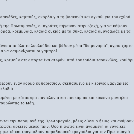
ασινάδες, καρπούς, σκόρδο για τη βασκανία και αγκάθι για τον εχθρό.
ή της Πρωτομαγιάς, οι αγρότες πήγαιναν στην εξοχή, για να κόψουν
σκόρδα, κρεμμύδια, κλαδιά συκιάς με τα σύκα, κλαδιά αμυγδαλιάς με τα
άνια από όλα τα λουλούδια και βάζουν μέσα "δαιμοναριά", άγριο χόρτο
ια να δαιμονίζονται οι γαμπροί.
ς, κρεμούν στην πόρτα ένα στεφάνι από λουλούδια τσουκνίδες, κριθάρι
ιφέρουν έναν κορμό κυπαρισσιού, σκεπασμένο με κίτρινες μαργαρίτες
 κλαδιά.
ντυμένοι με κάτασπρα παντελόνια και πουκάμισα και κόκκινα μαντήλια
αγουδώντας το Μάη.
ύονται την παραμονή της Πρωτομαγιάς, μόλις δύσει ο ήλιος και ανάβουν
τρώσει αρκετές μέρες πριν. Όσο η φωτιά είναι αναμμένη οι γυναίκες
η φωτιά και τραγουδούν παραδοσιακά τραγούδια για την Πρωτομαγιά.