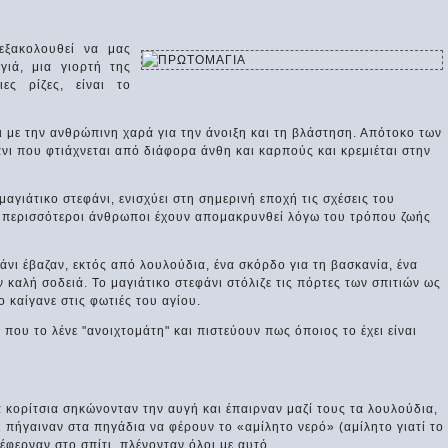
ξακολουθεί να μας
ιά, μια γιορτή της
ες ρίζες, είναι το
 με την ανθρώπινη χαρά για την άνοιξη και τη βλάστηση. Απότοκο των
άνι που φτιάχνεται από διάφορα άνθη και καρπούς και κρεμιέται στην
αγιάτικο στεφάνι, ενισχύει στη σημερινή εποχή τις σχέσεις του
ι περισσότεροι άνθρωποι έχουν απομακρυνθεί λόγω του τρόπου ζωής
άνι έβαζαν, εκτός από λουλούδια, ένα σκόρδο για τη βασκανία, ένα
ν καλή σοδειά. Το μαγιάτικο στεφάνι στόλιζε τις πόρτες των σπιτιών ως
το καίγανε στις φωτιές του αγίου.
που το λένε "ανοιχτομάτη" και πιστεύουν πως όποιος το έχει είναι
α κορίτσια σηκώνονταν την αυγή και έπαιρναν μαζί τους τα λουλούδια,
 πήγαιναν στα πηγάδια να φέρουν το «αμίλητο νερό» (αμίλητο γιατί το
έφερναν στο σπίτι, πλένονταν όλοι με αυτό.