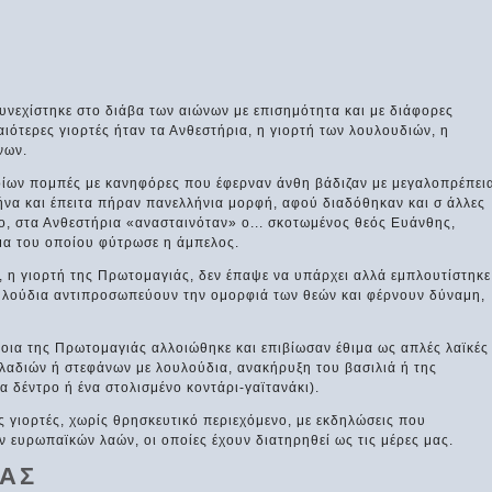
υνεχίστηκε στο διάβα των αιώνων με επισημότητα και με διάφορες
αιότερες γιορτές ήταν τα Ανθεστήρια, η γιορτή των λουλουδιών, η
νων.
ποίων πομπές με κανηφόρες που έφερναν άνθη βάδιζαν με μεγαλοπρέπει
ήνα και έπειτα πήραν πανελλήνια μορφή, αφού διαδόθηκαν και σ άλλες
ο, στα Ανθεστήρια «ανασταινόταν» ο... σκοτωμένος θεός Ευάνθης,
ίμα του οποίου φύτρωσε η άμπελος.
, η γιορτή της Πρωτομαγιάς, δεν έπαψε να υπάρχει αλλά εμπλουτίστηκε
 λουλούδια αντιπροσωπεύουν την ομορφιά των θεών και φέρνουν δύναμη,
νοια της Πρωτομαγιάς αλλοιώθηκε και επιβίωσαν έθιμα ως απλές λαϊκές
κλαδιών ή στεφάνων με λουλούδια, ανακήρυξη του βασιλιά ή της
 δέντρο ή ένα στολισμένο κοντάρι-γαϊτανάκι).
ες γιορτές, χωρίς θρησκευτικό περιεχόμενο, με εκδηλώσεις που
 ευρωπαϊκών λαών, οι οποίες έχουν διατηρηθεί ως τις μέρες μας.
ΑΣ