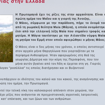
γιάς στην Ελλάδα
H Πρωτομαγιά έχει τις ρίζες της στην αρχαιότητα. Είναι 
πρώτη ημέρα του Μαΐου και η γιορτή της Άνοιξης.
Ο Μάιος, σύμφωνα με την παράδοση, πήρε το όνομά το
από τη ρωμαϊκή θεότητα Maia (Μάγια), η οποία ονομάστηκ
έτσι από την ελληνική λέξη Μαία που σημαίνει τροφός κα
μητέρα. Η Μάγια ταυτίστηκε με την Ατλαντίδα νύμφη Μαία
τη μητέρα του Ερμή στον οποίο αφιερώθηκε ο μήνας Μάιος
Ο Μάιος είναι ο 5ος μήνας του χρόνου, ο οποίος αντιστοιχεί
στον αρχαίο μήνα Θαργηλίωνα που γιορταζόταν με τα
περίφημα Ανθεοφόρια. Ήταν αφιερωμένος στη θεά της
γεωργίας Δήμητρα και την κόρη της Περσεφόνη, που τον
μήνα αυτόν βγαίνει από τον Άδη κι έρχεται στη γη. Γιορτές
λεγαν "ροσύλλια" τις οποίες διατήρησαν και οι Βυζαντινοί
υνυπάρχουν οι ιδιότητες του καλού και του κακού, της αναγέννησης και
ρώτη του ημέρα, την Πρωτομαγιά.
ί την τελική νίκη του καλοκαιριού απέναντι στον χειμώνα, την
έχει ρίζες που ανάγονται σε προχριστιανικές αγροτικές λατρευτικές
, κατ' επέκταση, και των ζώων και των ανθρώπων.