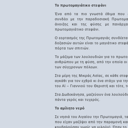
Το πρωτομαγιάτικο στεφάνι
Ένα από τα πιο γνωστά έθιμα που ε
συνδέει με την παραδοσιακή Πρωτομαγ
άνοιξης και της φύσης με πανάρχαι
πρωτομαγιάτικο στεφάνι.
Ο εορτασμός της Πρωτομαγιάς συνδέεται
δοξασιών αυτών είναι το μαγιάτικο στεφ
πόρτα των σπιτιών.
Το μάζεμα των λουλουδιών για το πρωτομ
ανθρώπου με τη φύση, από την οποία ο
των σύγχρονων πόλεων.
Στα μέρη της Μικράς Ασίας, σε κάθε στεφ
αγκάθι για τον εχθρό κι ένα στάχυ για τη
του Αϊ – Γιαννιού του Θεριστή και τότε, 
Στα Δωδεκάνησα, μαζεύουν ένα λουλούδι 
πάντα γερός και τυχερός.
Το αμίλητο νερό
Σε νησιά του Αιγαίου την Πρωτομαγιά, τ
που είχαν μαζέψει από την παραμονή και
κουβαλούσαν χωρίς να μιλούν). Όταν το 