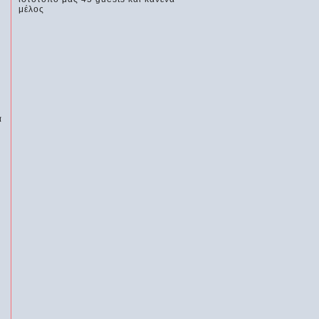
μέλος
α