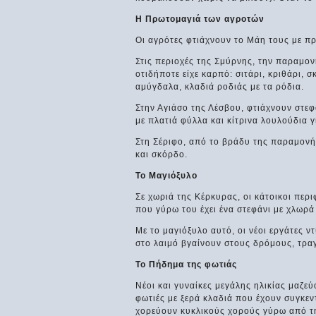
Η Πρωτομαγιά των αγροτών
Οι αγρότες φτιάχνουν το Μάη τους με πρ
Στις περιοχές της Σμύρνης, την παραμον
οτιδήποτε είχε καρπό: σιτάρι, κριθάρι, 
αμύγδαλα, κλαδιά ροδιάς με τα ρόδια.
Στην Αγιάσο της Λέσβου, φτιάχνουν στεφ
με πλατιά φύλλα και κίτρινα λουλούδια γ
Στη Σέριφο, από το βράδυ της παραμονή
και σκόρδο.
Το Μαγιόξυλο
Σε χωριά της Κέρκυρας, οι κάτοικοι περ
που γύρω του έχει ένα στεφάνι με χλωρά
Με το μαγιόξυλο αυτό, οι νέοι εργάτες 
στο λαιμό βγαίνουν στους δρόμους, τρ
Το Πήδημα της φωτιάς
Νέοι και γυναίκες μεγάλης ηλικίας μαζε
φωτιές με ξερά κλαδιά που έχουν συγκεν
χορεύουν κυκλικούς χορούς γύρω από τ