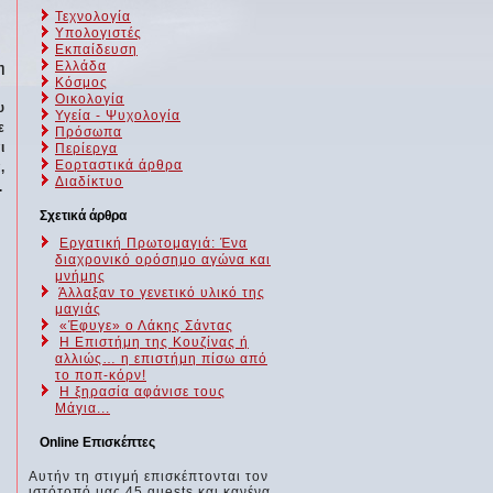
Τεχνολογία
Υπολογιστές
Εκπαίδευση
Ελλάδα
η
Κόσμος
Οικολογία
υ
Υγεία - Ψυχολογία
ε
Πρόσωπα
ι
Περίεργα
Εορταστικά άρθρα
,
Διαδίκτυο
.
Σχετικά άρθρα
Εργατική Πρωτομαγιά: Ένα
διαχρονικό ορόσημο αγώνα και
μνήμης
Άλλαξαν το γενετικό υλικό της
μαγιάς
«Έφυγε» ο Λάκης Σάντας
Η Επιστήμη της Κουζίνας ή
αλλιώς… η επιστήμη πίσω από
το ποπ-κόρν!
Η ξηρασία αφάνισε τους
Μάγια...
Online Επισκέπτες
Αυτήν τη στιγμή επισκέπτονται τον
ιστότοπό μας 45 guests και κανένα