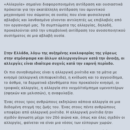
«Αλλεργία» σημαίνει διαφοροποιημένη αντίδραση και ουσιαστικά
πρόκειται για την ακατάλληλη αντίδραση του αμυντικού
μηχανισμού του σώματος σε ουσίες που είναι φυσιολογικά
αβλαβείς και λανθασμένα γίνονται αντιληπτές ως επιβλαβείς από
τον οργανισμό μας. Τα συμπτώματα της αλλεργίας, δηλαδή,
προκαλούνται από την υπερβολική αντίδραση του ανοσοποιητικού
συστήματος σε μια αβλαβή ουσία.
Στην Ελλάδα, λόγω της αυξημένης κυκλοφορίας της γύρεως
στην ατμόσφαιρα και άλλων αλλεργιογόνων κατά την άνοιξη, οι
αλλεργίες είναι ιδιαίτερα συχνές κατά την εαρινή περίοδο.
Oι πιο συνηθισμένες είναι η αλλεργική ρινίτιδα και τα μάτια με
κνησμό (αλλεργική επιπεφυκίτιδα), η κνίδωση και το αγγειοίδημα,
το άσθμα, τα δερματικά εξανθήματα που προκαλούν κνησμό, οι
τροφικές αλλεργίες, η αλλεργία στο νυγμό/τσίμπημα υμενοπτέρων
(σφηκών και μελισσών), η αναφυλαξία.
Ένας στους τρεις ανθρώπους εκδηλώνει κάποια αλλεργία σε μια
δεδομένη στιγμή της ζωής του. Ένας στους πέντε ανθρώπους
υποφέρει από αλλεργική ρινίτιδα. Η αλλεργική ρινίτιδα ήταν
σχεδόν άγνωστη μέχρι τον 20ό αιώνα και, όπως και όλες σχεδόν οι
αλλεργίες, φαίνεται να είναι μια νόσος των εύπορων χωρών.