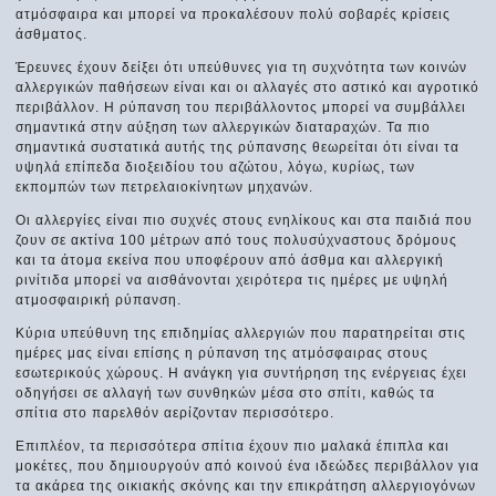
ατμόσφαιρα και μπορεί να προκαλέσουν πολύ σοβαρές κρίσεις
άσθματος.
Έρευνες έχουν δείξει ότι υπεύθυνες για τη συχνότητα των κοινών
αλλεργικών παθήσεων είναι και οι αλλαγές στο αστικό και αγροτικό
περιβάλλον. Η ρύπανση του περιβάλλοντος μπορεί να συμβάλλει
σημαντικά στην αύξηση των αλλεργικών διαταραχών. Τα πιο
σημαντικά συστατικά αυτής της ρύπανσης θεωρείται ότι είναι τα
υψηλά επίπεδα διοξειδίου του αζώτου, λόγω, κυρίως, των
εκπομπών των πετρελαιοκίνητων μηχανών.
Οι αλλεργίες είναι πιο συχνές στους ενηλίκους και στα παιδιά που
ζουν σε ακτίνα 100 μέτρων από τους πολυσύχναστους δρόμους
και τα άτομα εκείνα που υποφέρουν από άσθμα και αλλεργική
ρινίτιδα μπορεί να αισθάνονται χειρότερα τις ημέρες με υψηλή
ατμοσφαιρική ρύπανση.
Κύρια υπεύθυνη της επιδημίας αλλεργιών που παρατηρείται στις
ημέρες μας είναι επίσης η ρύπανση της ατμόσφαιρας στους
εσωτερικούς χώρους. Η ανάγκη για συντήρηση της ενέργειας έχει
οδηγήσει σε αλλαγή των συνθηκών μέσα στο σπίτι, καθώς τα
σπίτια στο παρελθόν αερίζονταν περισσότερο.
Επιπλέον, τα περισσότερα σπίτια έχουν πιο μαλακά έπιπλα και
μοκέτες, που δημιουργούν από κοινού ένα ιδεώδες περιβάλλον για
τα ακάρεα της οικιακής σκόνης και την επικράτηση αλλεργιογόνων