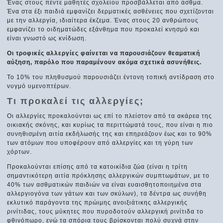
Ένας στους πέντε μαθητές σχολείου προσβάλλεται από άσθμα.
Ένα στα έξι παιδιά εμφανίζει δερματικές ασθένειες που σχετίζονται
με την αλλεργία, ιδιαίτερα έκζεμα. Ένας στους 20 ανθρώπους
εμφανίζει το οιδηματώδες εξάνθημα που προκαλεί κνησμό και
είναι γνωστό ως κνίδωση.
Oι τροφικές αλλεργίες φαίνεται να παρουσιάζουν θεαματική
αύξηση, παρόλο που παραμένουν ακόμα σχετικά ασυνήθεις.
Το 10% του πληθυσμού παρουσιάζει έντονη τοπική αντίδραση στο
νυγμό υμενοπτέρων.
Τι προκαλεί τις αλλεργίες;
Οι αλλεργίες προκαλούνται ως επί το πλείστον από τα ακάρεα της
οικιακής σκόνης, και κυρίως τα περιττώματά τους, που είναι η πιο
συνηθισμένη αιτία εκδήλωσής της και επηρεάζουν έως και το 90%
των ατόμων που υποφέρουν από αλλεργίες και τη γύρη των
χόρτων.
Προκαλούνται επίσης από τα κατοικίδια ζώα (είναι η τρίτη
σημαντικότερη αιτία πρόκλησης αλλεργικών συμπτωμάτων, με το
40% των ασθματικών παιδιών να είναι ευαισθητοποιημένα στα
αλλεργιογόνα των γάτων και των σκύλων), τα δέντρα ως συνήθη
εκλυτικό παράγοντα της πρώιμης ανοιξιάτικης αλλεργικής
ρινίτιδας, τους μύκητες που πυροδοτούν αλλεργική ρινίτιδα το
φθινόπωρο, ενώ τα σπόρια τους βρίσκονται πολύ συχνά στην