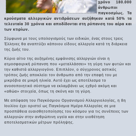
χρόνο 180.000
άνθρωποι
παγκοσμίως. Τα
κρούσματα αλλεργικών αντιδράσεων αυξήθηκαν κατά 50% τα
τελευταία 30 χρόνια και αποδίδονται στη ρύπανση του αέρα και
των κτιρίων.
Σύμφωνα με τους υπολογισμούς των ειδικών, ένας στους τρεις
Έλληνες θα αναπτύξει κάποιου είδους αλλεργία κατά τη διάρκεια
της ζωής του.
Κύριο αίτιο της αυξημένης εμφάνισης αλλεργιών είναι η
ατμοσφαιρική ρύπανση που «μεταλλάσσει» τη γύρη των φυτών και
την καθιστά αλλεργιογόνο. Επιπλέον, ο σύγχρονος αστικός
τρόπος ζωής αποκλείει τον άνθρωπο από την επαφή του με
μικρόβια σε μικρή ηλικία. Αυτό έχει ως αποτέλεσμα το
ανοσοποιητικό σύστημα να εκλαμβάνει ως εχθρό ακόμη και
«αθώα» στοιχεία, όπως τη σκόνη και τη γύρη.
Με απόφαση του Παγκόσμιου Οργανισμού Αλλεργιολογίας, η 8η
Ιουλίου έχει οριστεί ως Παγκόσμια Ημέρα Αλλεργίας σε μια
προσπάθεια ευαισθητοποίησης του κόσμου για τις συνέπειες των
αλλεργιών στην ανθρώπινη υγεία και στην υιοθέτηση
αποτελεσματικών μέτρων πρόληψης.