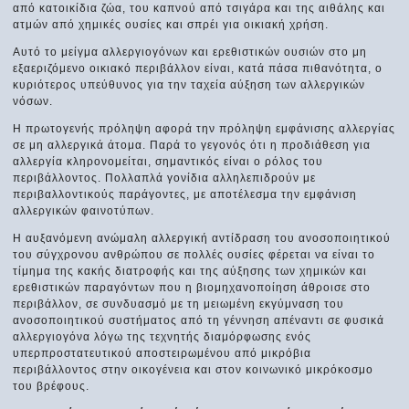
από κατοικίδια ζώα, του καπνού από τσιγάρα και της αιθάλης και
ατμών από χημικές ουσίες και σπρέι για οικιακή χρήση.
Αυτό το μείγμα αλλεργιογόνων και ερεθιστικών ουσιών στο μη
εξαεριζόμενο οικιακό περιβάλλον είναι, κατά πάσα πιθανότητα, ο
κυριότερος υπεύθυνος για την ταχεία αύξηση των αλλεργικών
νόσων.
Η πρωτογενής πρόληψη αφορά την πρόληψη εμφάνισης αλλεργίας
σε μη αλλεργικά άτομα. Παρά το γεγονός ότι η προδιάθεση για
αλλεργία κληρονομείται, σημαντικός είναι ο ρόλος του
περιβάλλοντος. Πολλαπλά γονίδια αλληλεπιδρούν με
περιβαλλοντικούς παράγοντες, με αποτέλεσμα την εμφάνιση
αλλεργικών φαινοτύπων.
Η αυξανόμενη ανώμαλη αλλεργική αντίδραση του ανοσοποιητικού
του σύγχρονου ανθρώπου σε πολλές ουσίες φέρεται να είναι το
τίμημα της κακής διατροφής και της αύξησης των χημικών και
ερεθιστικών παραγόντων που η βιομηχανοποίηση άθροισε στο
περιβάλλον, σε συνδυασμό με τη μειωμένη εκγύμναση του
ανοσοποιητικού συστήματος από τη γέννηση απέναντι σε φυσικά
αλλεργιογόνα λόγω της τεχνητής διαμόρφωσης ενός
υπερπροστατευτικού αποστειρωμένου από μικρόβια
περιβάλλοντος στην οικογένεια και στον κοινωνικό μικρόκοσμο
του βρέφους.