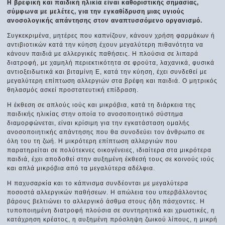
Η βρεφική και παιδική ηλικία είναι καθοριστικής σημασίας,
σύμφωνα με μελέτες, για την εγκαθίδρυση μιας υγιούς
ανοσολογικής απάντησης στον αναπτυσσόμενο οργανισμό.
Συγκεκριμένα, μητέρες που καπνίζουν, κάνουν χρήση φαρμάκων ή
αντιβιοτικών κατά την κύηση έχουν μεγαλύτερη πιθανότητα να
κάνουν παιδιά με αλλεργικές παθήσεις. Η πλούσια σε λιπαρά
διατροφή, με χαμηλή περιεκτικότητα σε φρούτα, λαχανικά, φυσικά
αντιοξειδωτικά και βιταμίνη Ε, κατά την κύηση, έχει συνδεθεί με
μεγαλύτερη επίπτωση αλλεργιών στα βρέφη και παιδιά. Ο μητρικός
θηλασμός ασκεί προστατευτική επίδραση.
Η έκθεση σε απλούς ιούς και μικρόβια, κατά τη διάρκεια της
παιδικής ηλικίας στην οποία το ανοσοποιητικό σύστημα
διαμορφώνεται, είναι κρίσιμη για την εγκατάσταση ομαλής
ανοσοποιητικής απάντησης που θα συνοδεύει τον άνθρωπο σε
όλη του τη ζωή. Η μικρότερη επίπτωση αλλεργιών που
παρατηρείται σε πολύτεκνες οικογένειες, ιδιαίτερα στα μικρότερα
παιδιά, έχει αποδοθεί στην αυξημένη έκθεσή τους σε κοινούς ιούς
και απλά μικρόβια από τα μεγαλύτερα αδέλφια.
Η παχυσαρκία και το κάπνισμα συνδέονται με μεγαλύτερα
ποσοστά αλλεργικών παθήσεων. Η απώλεια του υπερβάλλοντος
βάρους βελτιώνει το αλλεργικό άσθμα στους ήδη πάσχοντες. Η
τυποποιημένη διατροφή πλούσια σε συντηρητικά και χρωστικές, η
κατάχρηση κρέατος, η αυξημένη πρόσληψη ζωικού λίπους, η μικρή