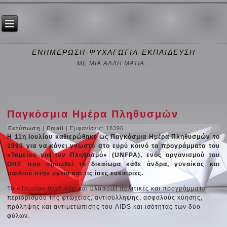
ΕΝΗΜΕΡΩΣΗ-ΨΥΧΑΓΩΓΙΑ-ΕΚΠΑΙΔΕΥΣΗ
ΜΕ ΜΙΑ ΑΛΛΗ ΜΑΤΙΑ...
Παγκόσμια Ημέρα Πληθυσμών
Εκτύπωση
|
Email
| Εμφανίσεις: 18396
Η 11η Ιουλίου καθιερώθηκε ως Παγκόσμια Ημέρα Πληθυσμών το
1990 για να κάνει γνωστό στο ευρύ κοινό τα προγράμματα του
«Ταμείου για τον Πληθυσμό» (UNFPA), ενός οργανισμού του
ΟΗΕ που προωθεί το δικαίωμα κάθε άνδρα, γυναίκας και
παιδιού στην υγεία και τις ίσες ευκαιρίες.
Το «Ταμείο» σχεδιάζει και υλοποιεί πολιτικές και προγράμματα
περιορισμού της φτώχειας, αντισύλληψης, ασφαλούς κύησης,
πρόληψης και αντιμετώπισης του AIDS και ισότητας των δύο
φύλων.