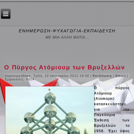
ΕΝΗΜΕΡΩΣΗ-ΨΥΧΑΓΩΓΙΑ-ΕΚΠΑΙΔΕΥΣΗ
ΜΕ ΜΙΑ ΑΛΛΗ ΜΑΤΙΑ...
Ο Πύργος Ατόμιουμ των Βρυξελλών
Δημιουργήθηκε: Τρίτη, 10 Ιανουαρίου 2012 19:58
|
Εκτύπωση
|
Email
|
Εμφανίσεις: 4804
Ο πύργος
Ατόμιουμ
(Atomium)
κατασκευάστηκε
για την
Παγκόσμια
Έκθεση των
Βρυξελλών το
1958. Έχει ύψος