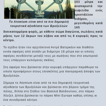
103 μέτρα και
αναπαριστά την
κυψελίδα ενός
κρυστάλλου
σιδήρου,
Το Atomium είναι από τα πιο δημοφιλή
μεγενθυμένη κατά
τουριστικά αξιοθέατα των Βρυξελλών
165
δισεκατομμύρια φορές, με κάθετο σώμα διαγώνια, σωλήνες κατά
μήκος των 12 άκρων του κύβου και από τις 8 κορυφές προς το
κέντρο.
Το σχέδιο ήταν του αρχιτέκτονα Αντρέ Βατερκέυν και διαθέτει
εννέα σφαίρες από ατσάλι με διάμετρο 18 μέτρα και οι οποίες
σφαίρες συνδέονται μεταξύ τους με σωλήνες που στο εσωτερικό
τους υπάρχουν κυλιόμενες σκάλες.
Στη σφαίρα που βρίσκεται στην κορυφή υπάρχουν παράθυρα τα
οποία προσφέρουν στους επισκέπτες μια πανοραμική άποψη των
Βρυξελλών.
Σήμερα το Atomium είναι από τα πιο δημοφιλή τουριστικά
αξιοθέατα των Βρυξελλών και βρίσκεται στο βόρειο τμήμα της
πόλης, δίπλα στο Στάδιο του Βασιλιά Βαλδουίνου, στο πάρκο
Χέυζελ. Δίπλα βρίσκεται το πάρκο Mini Europe καθώς επίσης κι
ένα συνεδριακό κέντρο.