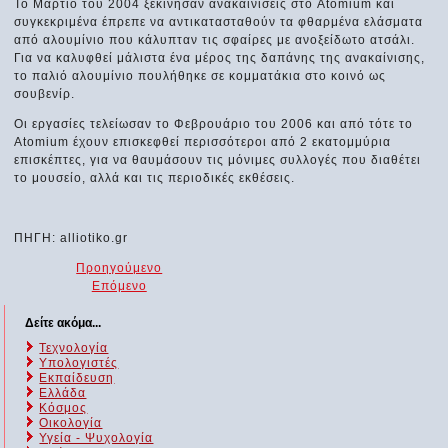
Το Μάρτιο του 2004 ξεκίνησαν ανακαινίσεις στο Atomium και
συγκεκριμένα έπρεπε να αντικατασταθούν τα φθαρμένα ελάσματα
από αλουμίνιο που κάλυπταν τις σφαίρες με ανοξείδωτο ατσάλι.
Για να καλυφθεί μάλιστα ένα μέρος της δαπάνης της ανακαίνισης,
το παλιό αλουμίνιο πουλήθηκε σε κομματάκια στο κοινό ως
σουβενίρ.
Οι εργασίες τελείωσαν το Φεβρουάριο του 2006 και από τότε το
Atomium έχουν επισκεφθεί περισσότεροι από 2 εκατομμύρια
επισκέπτες, για να θαυμάσουν τις μόνιμες συλλογές που διαθέτει
το μουσείο, αλλά και τις περιοδικές εκθέσεις.
ΠΗΓΗ: alliotiko.gr
Προηγούμενο
Επόμενο
Δείτε ακόμα...
Τεχνολογία
Υπολογιστές
Εκπαίδευση
Ελλάδα
Κόσμος
Οικολογία
Υγεία - Ψυχολογία