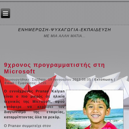
ΕΝΗΜΕΡΩΣΗ-ΨΥΧΑΓΩΓΙΑ-ΕΚΠΑΙΔΕΥΣΗ
ΜΕ ΜΙΑ ΑΛΛΗ ΜΑΤΙΑ...
9χρονος προγραμματιστής στη
Microsoft
Δημιουργήθηκε: Σάββατο, 19 Ιανουαρίου 2013 08:05
|
Εκτύπωση
|
Email
| Εμφανίσεις: 3255
Ο εννιάχρονος Pranav Kalyan
είναι ο πιο μικρός σε ηλικία
τεχνικός της Microsoft, αφού
κατάφερε να κερδίσει τον
διαγωνισμό της εταιρείας,
καταρρίπτοντας όλα τα ρεκόρ.
Ο Pranav συμμετείχε στον