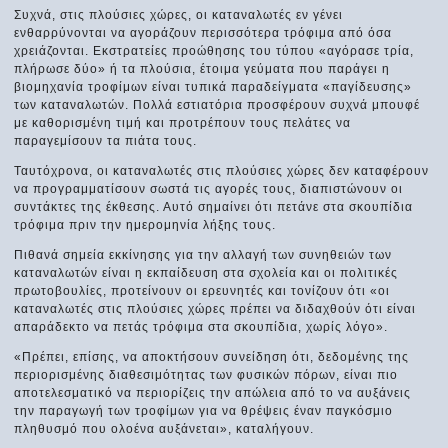
Συχνά, στις πλούσιες χώρες, οι καταναλωτές εν γένει
ενθαρρύνονται να αγοράζουν περισσότερα τρόφιμα από όσα
χρειάζονται. Εκστρατείες προώθησης του τύπου «αγόρασε τρία,
πλήρωσε δύο» ή τα πλούσια, έτοιμα γεύματα που παράγει η
βιομηχανία τροφίμων είναι τυπικά παραδείγματα «παγίδευσης»
των καταναλωτών. Πολλά εστιατόρια προσφέρουν συχνά μπουφέ
με καθορισμένη τιμή και προτρέπουν τους πελάτες να
παραγεμίσουν τα πιάτα τους.
Ταυτόχρονα, οι καταναλωτές στις πλούσιες χώρες δεν καταφέρουν
να προγραμματίσουν σωστά τις αγορές τους, διαπιστώνουν οι
συντάκτες της έκθεσης. Αυτό σημαίνει ότι πετάνε στα σκουπίδια
τρόφιμα πριν την ημερομηνία λήξης τους.
Πιθανά σημεία εκκίνησης για την αλλαγή των συνηθειών των
καταναλωτών είναι η εκπαίδευση στα σχολεία και οι πολιτικές
πρωτοβουλίες, προτείνουν οι ερευνητές και τονίζουν ότι «οι
καταναλωτές στις πλούσιες χώρες πρέπει να διδαχθούν ότι είναι
απαράδεκτο να πετάς τρόφιμα στα σκουπίδια, χωρίς λόγο».
«Πρέπει, επίσης, να αποκτήσουν συνείδηση ότι, δεδομένης της
περιορισμένης διαθεσιμότητας των φυσικών πόρων, είναι πιο
αποτελεσματικό να περιορίζεις την απώλεια από το να αυξάνεις
την παραγωγή των τροφίμων για να θρέψεις έναν παγκόσμιο
πληθυσμό που ολοένα αυξάνεται», καταλήγουν.