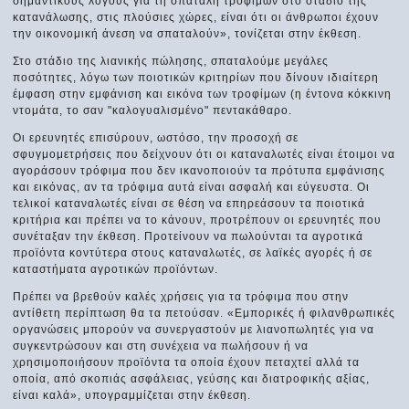
σημαντικούς λόγους για τη σπατάλη τροφίμων στο στάδιο της
κατανάλωσης, στις πλούσιες χώρες, είναι ότι οι άνθρωποι έχουν
την οικονομική άνεση να σπαταλούν», τονίζεται στην έκθεση.
Στο στάδιο της λιανικής πώλησης, σπαταλούμε μεγάλες
ποσότητες, λόγω των ποιοτικών κριτηρίων που δίνουν ιδιαίτερη
έμφαση στην εμφάνιση και εικόνα των τροφίμων (η έντονα κόκκινη
ντομάτα, το σαν "καλογυαλισμένο" πεντακάθαρο.
Οι ερευνητές επισύρουν, ωστόσο, την προσοχή σε
σφυγμομετρήσεις που δείχνουν ότι οι καταναλωτές είναι έτοιμοι να
αγοράσουν τρόφιμα που δεν ικανοποιούν τα πρότυπα εμφάνισης
και εικόνας, αν τα τρόφιμα αυτά είναι ασφαλή και εύγευστα. Οι
τελικοί καταναλωτές είναι σε θέση να επηρεάσουν τα ποιοτικά
κριτήρια και πρέπει να το κάνουν, προτρέπουν οι ερευνητές που
συνέταξαν την έκθεση. Προτείνουν να πωλούνται τα αγροτικά
προϊόντα κοντύτερα στους καταναλωτές, σε λαϊκές αγορές ή σε
καταστήματα αγροτικών προϊόντων.
Πρέπει να βρεθούν καλές χρήσεις για τα τρόφιμα που στην
αντίθετη περίπτωση θα τα πετούσαν. «Εμπορικές ή φιλανθρωπικές
οργανώσεις μπορούν να συνεργαστούν με λιανοπωλητές για να
συγκεντρώσουν και στη συνέχεια να πωλήσουν ή να
χρησιμοποιήσουν προϊόντα τα οποία έχουν πεταχτεί αλλά τα
οποία, από σκοπιάς ασφάλειας, γεύσης και διατροφικής αξίας,
είναι καλά», υπογραμμίζεται στην έκθεση.