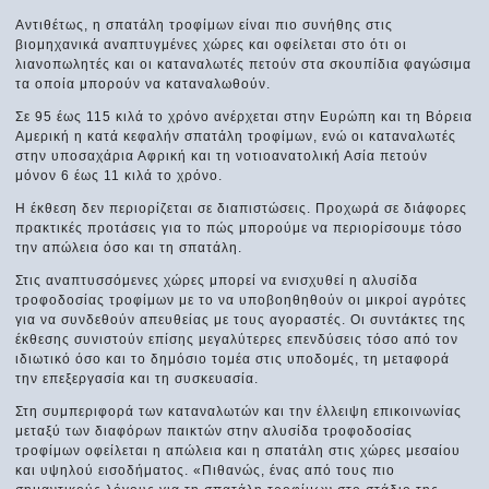
Αντιθέτως, η σπατάλη τροφίμων είναι πιο συνήθης στις
βιομηχανικά αναπτυγμένες χώρες και οφείλεται στο ότι οι
λιανοπωλητές και οι καταναλωτές πετούν στα σκουπίδια φαγώσιμα
τα οποία μπορούν να καταναλωθούν.
Σε 95 έως 115 κιλά το χρόνο ανέρχεται στην Ευρώπη και τη Βόρεια
Αμερική η κατά κεφαλήν σπατάλη τροφίμων, ενώ οι καταναλωτές
στην υποσαχάρια Αφρική και τη νοτιοανατολική Ασία πετούν
μόνον 6 έως 11 κιλά το χρόνο.
Η έκθεση δεν περιορίζεται σε διαπιστώσεις. Προχωρά σε διάφορες
πρακτικές προτάσεις για το πώς μπορούμε να περιορίσουμε τόσο
την απώλεια όσο και τη σπατάλη.
Στις αναπτυσσόμενες χώρες μπορεί να ενισχυθεί η αλυσίδα
τροφοδοσίας τροφίμων με το να υποβοηθηθούν οι μικροί αγρότες
για να συνδεθούν απευθείας με τους αγοραστές. Οι συντάκτες της
έκθεσης συνιστούν επίσης μεγαλύτερες επενδύσεις τόσο από τον
ιδιωτικό όσο και το δημόσιο τομέα στις υποδομές, τη μεταφορά
την επεξεργασία και τη συσκευασία.
Στη συμπεριφορά των καταναλωτών και την έλλειψη επικοινωνίας
μεταξύ των διαφόρων παικτών στην αλυσίδα τροφοδοσίας
τροφίμων οφείλεται η απώλεια και η σπατάλη στις χώρες μεσαίου
και υψηλού εισοδήματος. «Πιθανώς, ένας από τους πιο