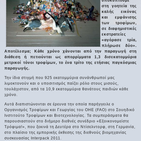
υποκύπτουμε
στη γοητεία της
καλής εικόνας
και εμφάνισης
των τροφίμων,
σε διαφημιστικές
εκστρατείες
«αγόρασε τρία,
πλήρωσε δύο».
Αποτέλεσμα; Κάθε χρόνο χάνονται από την παραγωγή στη
διάθεση ή πετιούνται ως απορρίμματα 1,3 δισεκατομμύρια
μετρικοί τόνοι τροφίμων, το ένα τρίτο της ετήσιας παγκόσμιας
παραγωγής.
Την ίδια στιγμή που 925 εκατομμύρια συνάνθρωποί μας
λιμοκτονούν και ο υποσιτισμός παίζει ρόλο στους μισούς,
τουλάχιστον, από τα 10,9 εκατομμύρια θανάτους παιδιών κάθε
χρόνο.
Αυτά διαπιστώνονται σε έρευνα την οποία παρήγγειλε ο
Οργανισμός Τροφίμων και Γεωργίας του ΟΗΕ (FAO) στο Σουηδικό
Ινστιτούτο Τροφίμων και Βιοτεχνολογίας. Τα συμπεράσματα θα
παρουσιαστούν στο διήμερο διεθνές συνέδριο «Εξοικονομείστε
Τρόφιμα!», που ξεκινά τη Δευτέρα στο Ντίσελντορφ, στη Γερμανία,
στο πλαίσιο της εμπορικής έκθεσης της διεθνούς βιομηχανίας
συσκευασίας Interpack 2011.