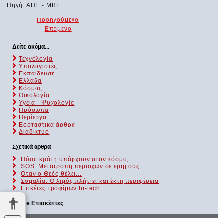
Πηγή: ΑΠΕ - ΜΠΕ
Προηγούμενο
Επόμενο
Δείτε ακόμα...
Τεχνολογία
Υπολογιστές
Εκπαίδευση
Ελλάδα
Κόσμος
Οικολογία
Υγεία - Ψυχολογία
Πρόσωπα
Περίεργα
Εορταστικά άρθρα
Διαδίκτυο
Σχετικά άρθρα
Πόσα κράτη υπάρχουν στον κόσμο;
SOS: Μετατροπή περιοχών σε ερήμους
Όταν ο Θεός θέλει...
Σομαλία: Ο λιμός πλήττει και έκτη περιφέρεια
Ετικέτες τροφίμων hi-tech
Online Επισκέπτες