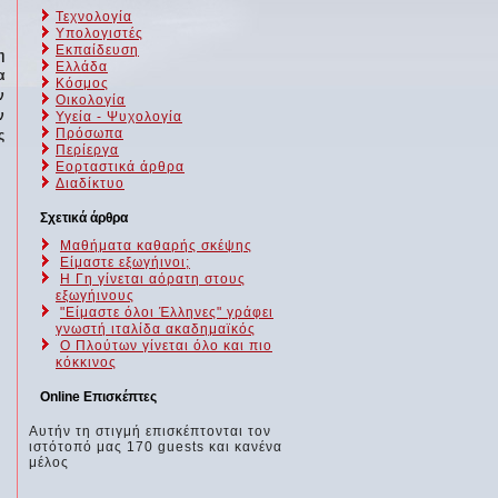
Τεχνολογία
Υπολογιστές
Εκπαίδευση
η
Ελλάδα
α
Κόσμος
ν
Οικολογία
ν
Υγεία - Ψυχολογία
Πρόσωπα
ς
Περίεργα
Εορταστικά άρθρα
Διαδίκτυο
Σχετικά άρθρα
Μαθήματα καθαρής σκέψης
Είμαστε εξωγήινοι;
Η Γη γίνεται αόρατη στους
εξωγήινους
"Είμαστε όλοι Έλληνες" γράφει
γνωστή ιταλίδα ακαδημαϊκός
Ο Πλούτων γίνεται όλο και πιο
κόκκινος
Online Επισκέπτες
Αυτήν τη στιγμή επισκέπτονται τον
ιστότοπό μας 170 guests και κανένα
μέλος