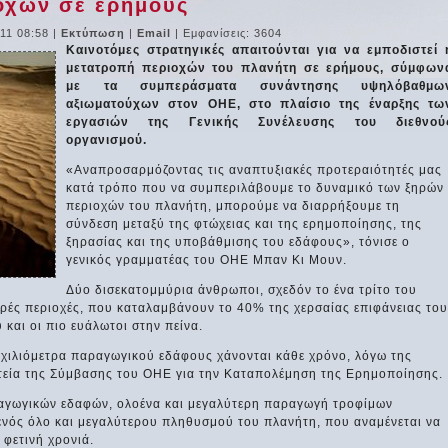
οχών σε ερήμους
11 08:58
|
Εκτύπωση
|
Email
| Εμφανίσεις: 3604
Καινοτόμες στρατηγικές απαιτούνται για να εμποδιστεί 
μετατροπή περιοχών του πλανήτη σε ερήμους, σύμφων
με τα συμπεράσματα συνάντησης υψηλόβαθμω
αξιωματούχων στον ΟΗΕ, στο πλαίσιο της έναρξης τω
εργασιών της Γενικής Συνέλευσης του διεθνού
οργανισμού.
«Αναπροσαρμόζοντας τις αναπτυξιακές προτεραιότητές μας
κατά τρόπο που να συμπεριλάβουμε το δυναμικό των ξηρών
περιοχών του πλανήτη, μπορούμε να διαρρήξουμε τη
σύνδεση μεταξύ της φτώχειας και της ερημοποίησης, της
ξηρασίας και της υποβάθμισης του εδάφους», τόνισε ο
γενικός γραμματέας του ΟΗΕ Μπαν Κι Μουν.
Δύο δισεκατομμύρια άνθρωποι, σχεδόν το ένα τρίτο του
ηρές περιοχές, που καταλαμβάνουν το 40% της χερσαίας επιφάνειας του
 και οι πιο ευάλωτοι στην πείνα.
 χιλιόμετρα παραγωγικού εδάφους χάνονται κάθε χρόνο, λόγω της
ατεία της Σύμβασης του ΟΗΕ για την Καταπολέμηση της Ερημοποίησης.
ραγωγικών εδαφών, ολοένα και μεγαλύτερη παραγωγή τροφίμων
 ενός όλο και μεγαλύτερου πληθυσμού του πλανήτη, που αναμένεται να
 φετινή χρονιά.