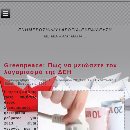
ΕΝΗΜΕΡΩΣΗ-ΨΥΧΑΓΩΓΙΑ-ΕΚΠΑΙΔΕΥΣΗ
ΜΕ ΜΙΑ ΑΛΛΗ ΜΑΤΙΑ...
Greenpeace: Πως να μειώσετε τον
λογαριασμό της ΔΕΗ
Δημιουργήθηκε: Σάββατο, 19 Ιανουαρίου 2013 08:12
|
Εκτύπωση
|
Email
| Εμφανίσεις: 3257
Η πρώτη από τις
τρεις αυξήσεις
στους
λογαριασμούς
ηλεκτρικού
ρεύματος για
2013, είναι
γεγονός και η