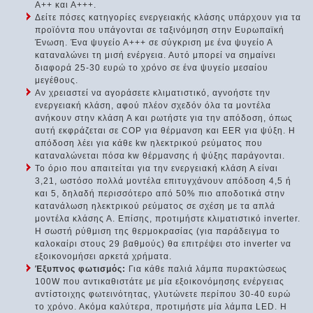
Α++ και Α+++.
Δείτε πόσες κατηγορίες ενεργειακής κλάσης υπάρχουν για τα
προϊόντα που υπάγονται σε ταξινόμηση στην Ευρωπαϊκή
Ένωση. Ένα ψυγείο Α+++ σε σύγκριση με ένα ψυγείο Α
καταναλώνει τη μισή ενέργεια. Αυτό μπορεί να σημαίνει
διαφορά 25-30 ευρώ το χρόνο σε ένα ψυγείο μεσαίου
μεγέθους.
Αν χρειαστεί να αγοράσετε κλιματιστικό, αγνοήστε την
ενεργειακή κλάση, αφού πλέον σχεδόν όλα τα μοντέλα
ανήκουν στην κλάση Α και ρωτήστε για την απόδοση, όπως
αυτή εκφράζεται σε COP για θέρμανση και EER για ψύξη. Η
απόδοση λέει για κάθε kw ηλεκτρικού ρεύματος που
καταναλώνεται πόσα kw θέρμανσης ή ψύξης παράγονται.
Το όριο που απαιτείται για την ενεργειακή κλάση Α είναι
3,21, ωστόσο πολλά μοντέλα επιτυγχάνουν απόδοση 4,5 ή
και 5, δηλαδή περισσότερο από 50% πιο αποδοτικά στην
κατανάλωση ηλεκτρικού ρεύματος σε σχέση με τα απλά
μοντέλα κλάσης Α. Επίσης, προτιμήστε κλιματιστικό inverter.
Η σωστή ρύθμιση της θερμοκρασίας (για παράδειγμα το
καλοκαίρι στους 29 βαθμούς) θα επιτρέψει στο inverter να
εξοικονομήσει αρκετά χρήματα.
Έξυπνος φωτισμός:
Για κάθε παλιά λάμπα πυρακτώσεως
100W που αντικαθιστάτε με μία εξοικονόμησης ενέργειας
αντίστοιχης φωτεινότητας, γλυτώνετε περίπου 30-40 ευρώ
το χρόνο. Ακόμα καλύτερα, προτιμήστε μία λάμπα LED. Η