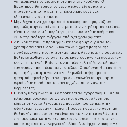
να περιμένετε να ζεσταθεί στο μάτι της κουζίνας. Ο
βραστήρας θα βράσει το νερό σχεδόν 2½ φορές πιο
αποδοτικά από το μάτι της ηλεκτρικής κουζίνας
εξοικονομώντας χρήματα.
Μην ξεχνάτε να χρησιμοποιείτε σκεύη που εφαρμόζουν
ακριβώς στην επιφάνεια του ματιού. Αν η βάση του σκεύους
είναι 1-2 εκατοστά μικρότερη, τότε σπαταλάμε ακόμα και
30% περισσότερη ενέργεια από ό,τι χρειαζόμαστε.
Δεν χρειάζεται να προθερμάνετε τον φούρνο για να τον
χρησιμοποιήσετε, αφού λίγο πολύ η χρησιμότητα της
προθέρμανσης είναι υπερεκτιμημένη. Αγνοήστε τις συνταγές,
βάλτε κατευθείαν το φαγητό σε κρύο φούρνο και ανάψτε τον
εκείνη τη στιγμή. Επίσης, είναι πολύ καλή ιδέα να σβήσετε
τον φούρνο μισή ώρα πριν το τέλος. Ο φούρνος θα κρατήσει
αρκετή θερμότητα για να ολοκληρωθεί το ψήσιμο του
φαγητού, αρκεί βέβαια να μην ανοιγοκλείνετε την πόρτα,
αφού κάθε φορά που το κάνετε, χάνεται το 20% της
θερμότητας.
Η ενεργειακή κλάση Α: Αν πρόκειται να αγοράσουμε μία νέα
ηλεκτρική συσκευή, όπως ψυγείο, φούρνο, πλυντήριο,
κλιματιστικό, επιλέγουμε ένα μοντέλο που ανήκει στην
υψηλότερη ενεργειακή κλάση. Προσοχή όμως, το σύστημα
βαθμολόγησης μπορεί να είναι παραπλανητικό καθώς στις
περισσότερες κατηγορίες συσκευών, όπως π.χ. στα ψυγεία
κα, εκτός από την ενεργειακή κλάση Α υπάρχουν ακόμα Α+,