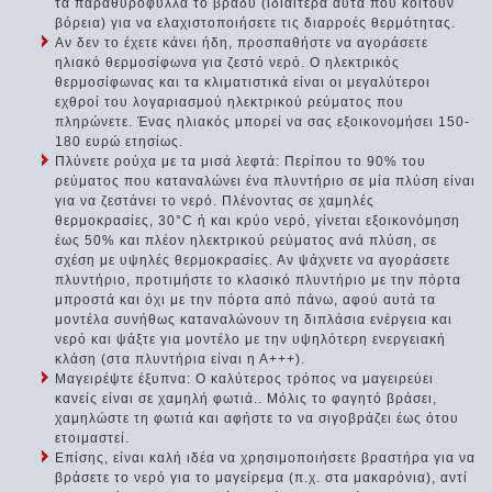
τα παραθυρόφυλλα το βράδυ (ιδιαίτερα αυτά που κοιτούν
βόρεια) για να ελαχιστοποιήσετε τις διαρροές θερμότητας.
Αν δεν το έχετε κάνει ήδη, προσπαθήστε να αγοράσετε
ηλιακό θερμοσίφωνα για ζεστό νερό. Ο ηλεκτρικός
θερμοσίφωνας και τα κλιματιστικά είναι οι μεγαλύτεροι
εχθροί του λογαριασμού ηλεκτρικού ρεύματος που
πληρώνετε. Ένας ηλιακός μπορεί να σας εξοικονομήσει 150-
180 ευρώ ετησίως.
Πλύνετε ρούχα με τα μισά λεφτά: Περίπου το 90% του
ρεύματος που καταναλώνει ένα πλυντήριο σε μία πλύση είναι
για να ζεστάνει το νερό. Πλένοντας σε χαμηλές
θερμοκρασίες, 30°C ή και κρύο νερό, γίνεται εξοικονόμηση
έως 50% και πλέον ηλεκτρικού ρεύματος ανά πλύση, σε
σχέση με υψηλές θερμοκρασίες. Αν ψάχνετε να αγοράσετε
πλυντήριο, προτιμήστε το κλασικό πλυντήριο με την πόρτα
μπροστά και όχι με την πόρτα από πάνω, αφού αυτά τα
μοντέλα συνήθως καταναλώνουν τη διπλάσια ενέργεια και
νερό και ψάξτε για μοντέλο με την υψηλότερη ενεργειακή
κλάση (στα πλυντήρια είναι η Α+++).
Μαγειρέψτε έξυπνα: Ο καλύτερος τρόπος να μαγειρεύει
κανείς είναι σε χαμηλή φωτιά.. Μόλις το φαγητό βράσει,
χαμηλώστε τη φωτιά και αφήστε το να σιγοβράζει έως ότου
ετοιμαστεί.
Επίσης, είναι καλή ιδέα να χρησιμοποιήσετε βραστήρα για να
βράσετε το νερό για το μαγείρεμα (π.χ. στα μακαρόνια), αντί