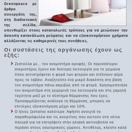
Greenpeace με
άρθρο
συνεργάτη της,
στη διαδικτυακή
της σελίδα,
υπενθυμίζει στους καταναλωτές τρόπους για να μειώσουν την
άσκοπη κατανάλωση ρεύματος και να εξοικονομήσουν χρήματα
αλλάζοντας τις καθημερινές τους συνήθειες.
Οι συστάσεις της οργάνωσης έχουν ως
εξής:
Ζεστούλα με... τον ανεμιστήρα οροφής: Οι περισσότεροι
ανεμιστήρες έχουν και δεύτερη λειτουργία για το χειμώνα
όπου αντιστρέφεται η φορά των φτερών και στέλνουν αέρα
προς το ταβάνι. Αναζητείστε ένα μικρό διακόπτη στη βάση
του ανεμιστήρα πάνω ακριβώς από τα φτερά. Χρησιμοποιήσε
τον ανεμιστήρα στη χειμερινή του λειτουργία και στη χαμηλή
ταχύτητα μαζί με το σύστημα θέρμανσης που έχεις.
Προσαρμόζοντας ανάλογα τη θέρμανση, μπορείς να
επιτύχεις εξοικονόμηση μέχρι και 10%.
Ο ήλιος ζεσταίνει καλύτερα: Αφήστε ανοιχτά τα
παραθυρόφυλλα και τις κουρτίνες που κοιτούν στη νότια
πλευρά για να επιτρέψετε στην ηλιακή ακτινοβολία να
περάσει στους εσωτερικούς χώρους. Αντιθέτως, κλείστε καλά