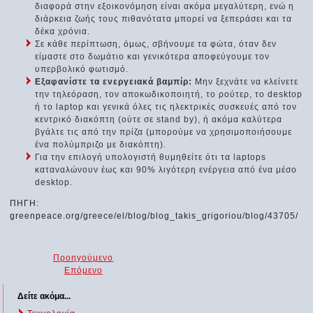
διαφορά στην εξοικονόμηση είναι ακόμα μεγαλύτερη, ενώ η
διάρκεια ζωής τους πιθανότατα μπορεί να ξεπεράσει και τα
δέκα χρόνια.
Σε κάθε περίπτωση, όμως, σβήνουμε τα φώτα, όταν δεν
είμαστε στο δωμάτιο και γενικότερα αποφεύγουμε τον
υπερβολικό φωτισμό.
Εξαφανίστε τα ενεργειακά βαμπίρ:
Μην ξεχνάτε να κλείνετε
την τηλεόραση, τον αποκωδικοποιητή, το ρούτερ, το desktop
ή το laptop και γενικά όλες τις ηλεκτρικές συσκευές από τον
κεντρικό διακόπτη (ούτε σε stand by), ή ακόμα καλύτερα
βγάλτε τις από την πρίζα (μπορούμε να χρησιμοποιήσουμε
ένα πολύμπριζο με διακόπτη).
Για την επιλογή υπολογιστή θυμηθείτε ότι τα laptops
καταναλώνουν έως και 90% λιγότερη ενέργεια από ένα μέσο
desktop.
ΠΗΓΗ:
greenpeace.org/greece/el/blog/blog_takis_grigoriou/blog/43705/
Προηγούμενο
Επόμενο
Δείτε ακόμα...