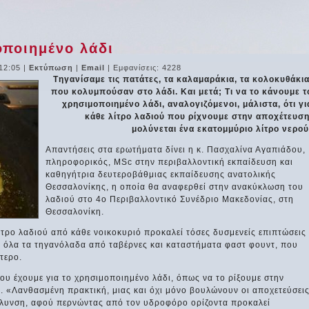
οποιημένο λάδι
12:05
|
Εκτύπωση
|
Email
| Εμφανίσεις: 4228
Tηγανίσαμε τις πατάτες, τα καλαμαράκια, τα κολοκυθάκια
που κολυμπούσαν στο λάδι. Και μετά; Τι να το κάνουμε τ
χρησιμοποιημένο λάδι, αναλογιζόμενοι, μάλιστα, ότι γι
κάθε λίτρο λαδιού που ρίχνουμε στην αποχέτευση
μολύνεται ένα εκατομμύριο λίτρο νερού
Απαντήσεις στα ερωτήματα δίνει η κ. Πασχαλίνα Αγαπιάδου,
πληροφορικός, MSc στην περιβαλλοντική εκπαίδευση και
καθηγήτρια δευτεροβάθμιας εκπαίδευσης ανατολικής
Θεσσαλονίκης, η οποία θα αναφερθεί στην ανακύκλωση του
λαδιού στο 4ο Περιβαλλοντικό Συνέδριο Μακεδονίας, στη
Θεσσαλονίκη.
ίτρο λαδιού από κάθε νοικοκυριό προκαλεί τόσες δυσμενείς επιπτώσεις
 όλα τα τηγανόλαδα από ταβέρνες και καταστήματα φαστ φουντ, που
τερο.
που έχουμε για το χρησιμοποιημένο λάδι, όπως να το ρίξουμε στην
ο. «Λανθασμένη πρακτική, μιας και όχι μόνο βουλώνουν οι αποχετεύσει
μόλυνση, αφού περνώντας από τον υδροφόρο ορίζοντα προκαλεί