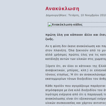
Ανακύκλωση
Δημιουργήθηκε: Τετάρτη, 10 Νοεμβρίου 201
πρώτη ύλη για κάποιον άλλο και έτσι,
ζωής.
Αν η φύση δεν έκανε ανακύκλωση και π
στον πλανήτη. Όλα ξεκινούν από το μυ
αλλά χρήσιμες πρώτες ύλες για τις κατ
κατάληξη αυτών των υλικών στις χωματερ
Ξέρετε ότι, αν όλοι οι κάτοικοι της Ε
αναψυκτικών, μπύρας, κλπ.) οι ελληνικ
τόνους ετησίως; Ή ότι αν ανακυκλώναμε
εκατοµµυρίων τόνων διοξειδίου του άνθ
Κάθε προϊόν που αγοράζουμε παράγεται µ
ατμόσφαιρα µε ένα κιλό διοξειδίου του
λιγότερη ενέργεια από ότι η παραγωγή 
ανακύκλωσης είναι ότι εξοικονομεί ενέρ
υλικών συσκευασίας και χάρτου αντιστοι