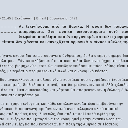
0 21:45
|
Εκτύπωση
|
Email
| Εμφανίσεις: 6471
Ας
_
ξεκινήσουμε από τα βασικά. Η φύση δεν παράγε
απορρίμματα. Στα φυσικά οικοσυστήματα αυτό πο
θεωρείται απόβλητο από ένα οργανισμό, αποτελεί χρήσιμ
 τίποτα δεν χάνεται και συνεχίζεται αρμονικά ο αέναος κύκλος τη
αρήγαγε σκουπίδια όπως παράγει ο άνθρωπος, δε θα υπήρχε σήμερα ζω
αλό µας. Εάν καταλάβουμε ότι τα σκουπίδια δεν είναι άχρηστα υλικά
άλληλες βιομηχανίες, τότε θα συνειδητοποιήσουμε πόσο λάθος είναι 
ές, µε τεράστιο περιβαλλοντικό αλλά και οικονομικό κόστος.
λλάδας ανακυκλώναμε τα αλουμινένια κουτάκια που αγοράζουμε (κουτάκι
ές εκπομπές διοξειδίου του άνθρακα θα μειώνονταν κατά 250 χιλιάδε
 όλα τα υλικά συσκευασίας και χάρτου θα αποφεύγονταν η έκλυση 3,8
ρακα στην ατμόσφαιρα;
ε τη χρήση ενέργειας και κάθε επιπλέον κιλοβατώρα επιβαρύνει την
 άνθρακα. Η παραγωγή προϊόντων από ανακυκλωμένο υλικό απαιτεί
τους από πρώτες ύλες. Συνεπώς, ένα από τα πολλαπλά οφέλη της
γεια. Η ενέργεια που μπορεί να εξοικονομηθεί µε την ανακύκλωση των
χεί στην ενέργεια που καταναλώνει η πόλη της Αθήνας σε τέσσερις