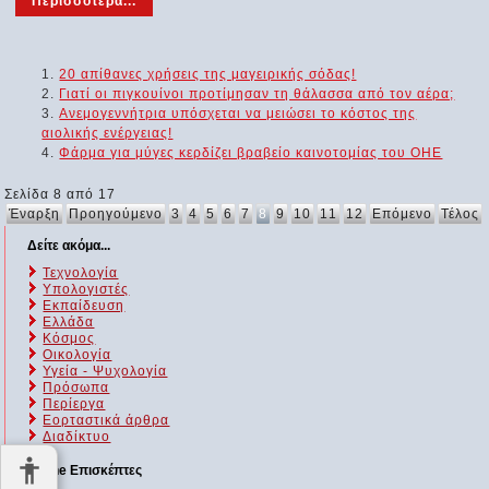
Περισσότερα...
20 απίθανες χρήσεις της μαγειρικής σόδας!
Γιατί οι πιγκουίνοι προτίμησαν τη θάλασσα από τον αέρα;
Ανεμογεννήτρια υπόσχεται να μειώσει το κόστος της
αιολικής ενέργειας!
Φάρμα για μύγες κερδίζει βραβείο καινοτομίας του ΟΗΕ
Σελίδα 8 από 17
Έναρξη
Προηγούμενο
3
4
5
6
7
8
9
10
11
12
Επόμενο
Τέλος
Δείτε ακόμα...
Τεχνολογία
Υπολογιστές
Εκπαίδευση
Ελλάδα
Κόσμος
Οικολογία
Υγεία - Ψυχολογία
Πρόσωπα
Περίεργα
Εορταστικά άρθρα
Διαδίκτυο
Online Επισκέπτες