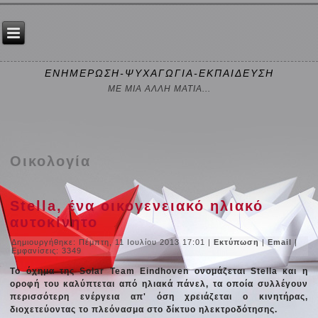
ΕΝΗΜΕΡΩΣΗ-ΨΥΧΑΓΩΓΙΑ-ΕΚΠΑΙΔΕΥΣΗ
ΜΕ ΜΙΑ ΑΛΛΗ ΜΑΤΙΑ...
Οικολογία
Stella, ένα οικογενειακό ηλιακό
αυτοκίνητο
Δημιουργήθηκε: Πέμπτη, 11 Ιουλίου 2013 17:01
|
Εκτύπωση
|
Email
|
Εμφανίσεις: 3349
Το όχημα της Solar Team Eindhoven ονομάζεται Stella και η
οροφή του καλύπτεται από ηλιακά πάνελ, τα οποία συλλέγουν
περισσότερη ενέργεια απ' όση χρειάζεται ο κινητήρας,
διοχετεύοντας το πλεόνασμα στο δίκτυο ηλεκτροδότησης.