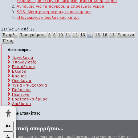
Υδριάδα: μια ελληνική εφεύρεση αφαλάτωσης νερού
Ανησυχία για τα παγκόσμια αποθέματα νερού
SOS: Μετατροπή περιοχών σε ερήμους
«Παγωμένος» ζωολογικός κήπος
Σελίδα 14 από 17
Έναρξη
Προηγούμενο
8
9
10
11
12
13
14
15
16
17
Επόμενο
Τέλος
Δείτε ακόμα...
Τεχνολογία
Υπολογιστές
Εκπαίδευση
Ελλάδα
Κόσμος
Οικολογία
Υγεία - Ψυχολογία
Πρόσωπα
Περίεργα
Εορταστικά άρθρα
Διαδίκτυο
Online Επισκέπτες
Αυτήν τη στιγμή επισκέπτονται τον ιστότοπό μας 205 guests και
Α+
Πολιτική απορρήτου...
κανένα μέλος
Ο ιστότοπος αυτός, χρησιμοποιεί μικρά αρχεία που λέγονται cookies τα
Α-