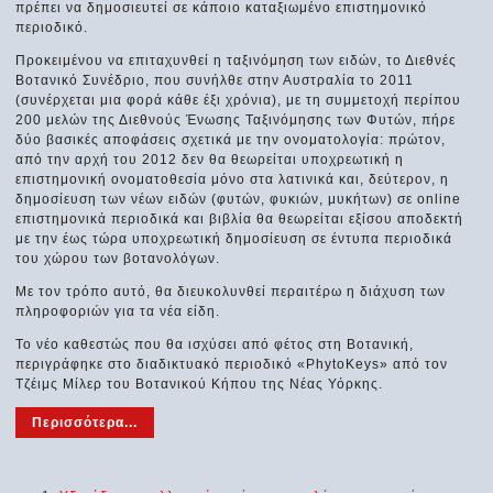
πρέπει να δημοσιευτεί σε κάποιο καταξιωμένο επιστημονικό
περιοδικό.
Προκειμένου να επιταχυνθεί η ταξινόμηση των ειδών, το Διεθνές
Βοτανικό Συνέδριο, που συνήλθε στην Αυστραλία το 2011
(συνέρχεται μια φορά κάθε έξι χρόνια), με τη συμμετοχή περίπου
200 μελών της Διεθνούς Ένωσης Ταξινόμησης των Φυτών, πήρε
δύο βασικές αποφάσεις σχετικά με την ονοματολογία: πρώτον,
από την αρχή του 2012 δεν θα θεωρείται υποχρεωτική η
επιστημονική ονοματοθεσία μόνο στα λατινικά και, δεύτερον, η
δημοσίευση των νέων ειδών (φυτών, φυκιών, μυκήτων) σε online
επιστημονικά περιοδικά και βιβλία θα θεωρείται εξίσου αποδεκτή
με την έως τώρα υποχρεωτική δημοσίευση σε έντυπα περιοδικά
του χώρου των βοτανολόγων.
Με τον τρόπο αυτό, θα διευκολυνθεί περαιτέρω η διάχυση των
πληροφοριών για τα νέα είδη.
Το νέο καθεστώς που θα ισχύσει από φέτος στη Βοτανική,
περιγράφηκε στο διαδικτυακό περιοδικό «PhytoKeys» από τον
Τζέιμς Μίλερ του Βοτανικού Κήπου της Νέας Υόρκης.
Περισσότερα...