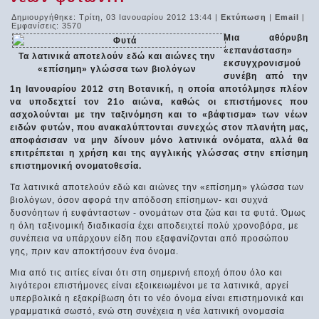
Δημιουργήθηκε: Τρίτη, 03 Ιανουαρίου 2012 13:44
|
Εκτύπωση
|
Email
|
Εμφανίσεις: 3570
Μια αθόρυβη
«επανάσταση»
Τα λατινικά αποτελούν εδώ και αιώνες την
εκσυγχρονισμού
«επίσημη» γλώσσα των βιολόγων
συνέβη από την
1η Ιανουαρίου 2012 στη Βοτανική, η οποία αποτόλμησε πλέον
να υποδεχτεί τον 21ο αιώνα, καθώς οι επιστήμονες που
ασχολούνται με την ταξινόμηση και το «βάφτισμα» των νέων
ειδών φυτών, που ανακαλύπτονται συνεχώς στον πλανήτη μας,
αποφάσισαν να μην δίνουν μόνο λατινικά ονόματα, αλλά θα
επιτρέπεται η χρήση και της αγγλικής γλώσσας στην επίσημη
επιστημονική ονοματοθεσία.
Τα λατινικά αποτελούν εδώ και αιώνες την «επίσημη» γλώσσα των
βιολόγων, όσον αφορά την απόδοση επίσημων- και συχνά
δυσνόητων ή ευφάνταστων - ονομάτων στα ζώα και τα φυτά. Όμως
η όλη ταξινομική διαδικασία έχει αποδειχτεί πολύ χρονοβόρα, με
συνέπεια να υπάρχουν είδη που εξαφανίζονται από προσώπου
γης, πριν καν αποκτήσουν ένα όνομα.
Μια από τις αιτίες είναι ότι στη σημερινή εποχή όπου όλο και
λιγότεροι επιστήμονες είναι εξοικειωμένοι με τα λατινικά, αργεί
υπερβολικά η εξακρίβωση ότι το νέο όνομα είναι επιστημονικά και
γραμματικά σωστό, ενώ στη συνέχεια η νέα λατινική ονομασία