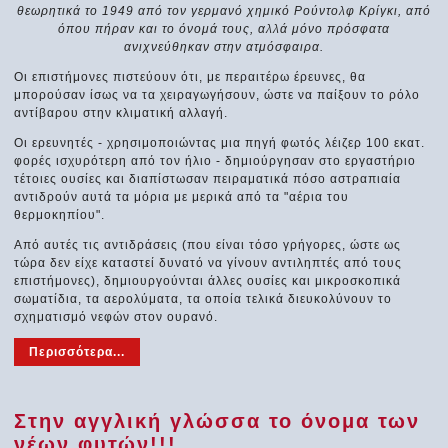
θεωρητικά το 1949 από τον γερμανό χημικό Ρούντολφ Κρίγκι, από
όπου πήραν και το όνομά τους, αλλά μόνο πρόσφατα
ανιχνεύθηκαν στην ατμόσφαιρα.
Οι επιστήμονες πιστεύουν ότι, με περαιτέρω έρευνες, θα
μπορούσαν ίσως να τα χειραγωγήσουν, ώστε να παίξουν το ρόλο
αντίβαρου στην κλιματική αλλαγή.
Οι ερευνητές - χρησιμοποιώντας μια πηγή φωτός λέιζερ 100 εκατ.
φορές ισχυρότερη από τον ήλιο - δημιούργησαν στο εργαστήριο
τέτοιες ουσίες και διαπίστωσαν πειραματικά πόσο αστραπιαία
αντιδρούν αυτά τα μόρια με μερικά από τα "αέρια του
θερμοκηπίου".
Από αυτές τις αντιδράσεις (που είναι τόσο γρήγορες, ώστε ως
τώρα δεν είχε καταστεί δυνατό να γίνουν αντιληπτές από τους
επιστήμονες), δημιουργούνται άλλες ουσίες και μικροσκοπικά
σωματίδια, τα αερολύματα, τα οποία τελικά διευκολύνουν το
σχηματισμό νεφών στον ουρανό.
Περισσότερα...
Στην αγγλική γλώσσα το όνομα των
νέων φυτών!!!