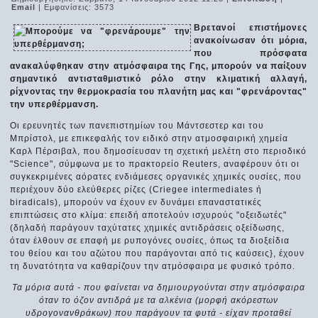
Email
| Εμφανίσεις: 3573
Βρετανοί επιστήμονες
ανακοίνωσαν ότι μόρια,
που πρόσφατα
ανακαλύφθηκαν στην ατμόσφαιρα της Γης, μπορούν να παίξουν
σημαντικό αντισταθμιστικό ρόλο στην κλιματική αλλαγή,
ρίχνοντας την θερμοκρασία του πλανήτη μας και "φρενάροντας"
την υπερθέρμανση.
Οι ερευνητές των πανεπιστημίων του Μάντσεστερ και του
Μπρίστολ, με επικεφαλής τον ειδικό στην ατμοσφαιρική χημεία
Καρλ Πέρσιβαλ, που δημοσίευσαν τη σχετική μελέτη στο περιοδικό
"Science", σύμφωνα με το πρακτορείο Reuters, αναφέρουν ότι οι
συγκεκριμένες αόρατες ενδιάμεσες οργανικές χημικές ουσίες, που
περιέχουν δύο ελεύθερες ρίζες (Criegee intermediates ή
biradicals), μπορούν να έχουν εν δυνάμει επαναστατικές
επιπτώσεις στο κλίμα: επειδή αποτελούν ισχυρούς "οξειδωτές"
(δηλαδή παράγουν ταχύτατες χημικές αντιδράσεις οξείδωσης,
όταν έλθουν σε επαφή με ρυπογόνες ουσίες, όπως τα διοξείδια
του θείου και του αζώτου που παράγονται από τις καύσεις}, έχουν
τη δυνατότητα να καθαρίζουν την ατμόσφαιρα με φυσικό τρόπο.
Τα μόρια αυτά - που φαίνεται να δημιουργούνται στην ατμόσφαιρα
όταν το όζον αντιδρά με τα αλκένια (μορφή ακόρεστων
υδρογονανθράκων) που παράγουν τα φυτά - είχαν προταθεί