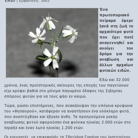
Email
| Εμφανίσεις: 3683
Ένα
πρωτοποριακό
πείραμα έφερε
ξανά στη ζωή το
αρχαιότερο φυτό
που έχει ποτέ
αναγεννηθεί και
ανοίγει τον
δρόμο για την
αναβίωση και
άλλων αρχαίων
φυτικών ειδών.
Εδώ και 32.000
χρόνια, ένας προϊστορικός σκίουρος της εποχής των παγετώνων
είχε κρύψει βαθιά στο μόνιμα παγωμένο έδαφος της Σιβηρίας
σπόρους φυτών για να τους φάει εν καιρώ.
Τώρα, ρώσοι επιστήμονες, που ανακάλυψαν την υπόγεια κρυψώνα
του «θησαυρού», κατάφεραν να αναστήσουν ένα ολόκληρο φυτό,
που αναπτύχθηκε και έβγαλε άνθη. Τα προηγούμενα ρεκόρ
αναβίωσης φυτού αφορούσαν ένα φοίνικα ηλικίας 2.000 ετών στο
Ισραήλ και έναν λωτό ηλικίας 1.200 ετών.
Οι ερευνητές, με επικεφαλής τη Σβετλάνα Γιασίνα του Ινστιτούτου