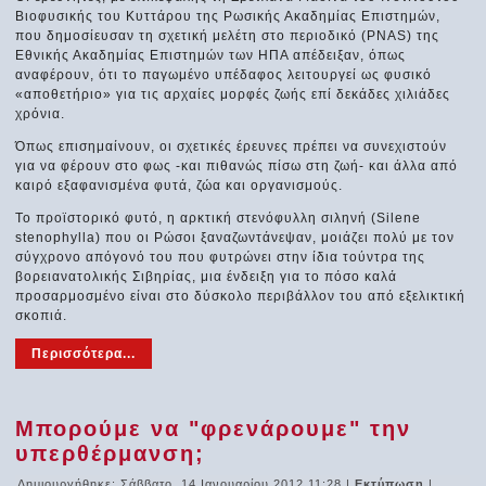
Βιοφυσικής του Κυττάρου της Ρωσικής Ακαδημίας Επιστημών,
που δημοσίευσαν τη σχετική μελέτη στο περιοδικό (PNAS) της
Εθνικής Ακαδημίας Επιστημών των ΗΠΑ απέδειξαν, όπως
αναφέρουν, ότι το παγωμένο υπέδαφος λειτουργεί ως φυσικό
«αποθετήριο» για τις αρχαίες μορφές ζωής επί δεκάδες χιλιάδες
χρόνια.
Όπως επισημαίνουν, οι σχετικές έρευνες πρέπει να συνεχιστούν
για να φέρουν στο φως -και πιθανώς πίσω στη ζωή- και άλλα από
καιρό εξαφανισμένα φυτά, ζώα και οργανισμούς.
Το προϊστορικό φυτό, η αρκτική στενόφυλλη σιληνή (Silene
stenophylla) που οι Ρώσοι ξαναζωντάνεψαν, μοιάζει πολύ με τον
σύγχρονο απόγονό του που φυτρώνει στην ίδια τούντρα της
βορειανατολικής Σιβηρίας, μια ένδειξη για το πόσο καλά
προσαρμοσμένο είναι στο δύσκολο περιβάλλον του από εξελικτική
σκοπιά.
Περισσότερα...
Μπορούμε να "φρενάρουμε" την
υπερθέρμανση;
Δημιουργήθηκε: Σάββατο, 14 Ιανουαρίου 2012 11:28
|
Εκτύπωση
|