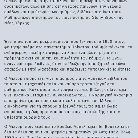
Ο Μίλνορ, ειδικός στην τοπολογία και τη θεωρία των δυναμικών
συστημάτων, αλλά επίσης στην θεωρία παιγνίων, την θεωρία
ομάδων και την θεωρία των αριθμών, διδάσκει στο Ινστιτούτο
Μαθηματικών Επιστημών του πανεπιστημίου Stony Brook της
Νέας Υόρκης.
Έχει πίσω του μια μακρά καριέρα, που ξεκίνησε το 1950, όταν,
φοιτητής ακόμα στο πανεπιστήμιο Πρίνστον, τράβηξε πάνω του το
ενδιαφέρον, επειδή κατάφερε να λύσει ένα άλυτο μέχρι τότε
πρόβλημα σχετικά με την καμπυλότητα των κόμβων. Το 1956
αναγνωρίστηκε διεθνώς, όταν απέδειξε την ύπαρξη «εξωτικών»
σφαιρών με επτά διαστάσεις και παράξενες τοπολογικές ιδιότητες.
Ο Μίλνορ επίσης έχει γίνει διάσημος για τα «μυθικά» βιβλία του,
τα οποία με (σχετικά) απλό και καθαρό τρόπο εξηγούν τα
μαθηματικά. Κάθε φορά που γράφει ένα νέο βιβλίο, σε λίγο έχει
γίνει κλασικό μεταξύ των συναδέλφων του. Η Νορβηγική Ακαδημία
επισημαίνει χαρακτηριστικά ότι «όλα τα έργα του Μίλνορ
διακρίνονται για τη σπουδαία έρευνά τους, τις θεμελιώδεις
ενοράσεις, τη ζωηρή φαντασία, τα στοιχεία έκπληξης και την
υπέρτατη ομορφιά τους».
Ο Μίλνορ, πριν κερδίσει το βραβείο Άμπελ, έχει ήδη βραβευτεί με
όλα τα άλλα σημαντικά βραβεία μαθηματικών (Φιλντς 1962, Βολφ
1989 κ.α.). Παρόλα αυτά, όπως είπε, ξαφνιάστηκε όταν τον