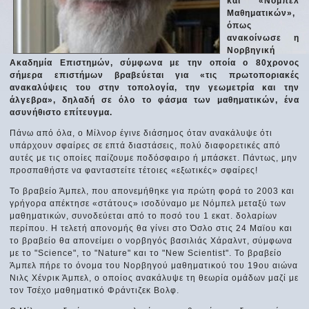
και «Νόμπελ
Μαθηματικών»,
όπως
ανακοίνωσε η
Νορβηγική
Ακαδημία Επιστημών, σύμφωνα με την οποία ο 80χρονος
σήμερα επιστήμων βραβεύεται για «τις πρωτοποριακές
ανακαλύψεις του στην τοπολογία, την γεωμετρία και την
άλγεβρα», δηλαδή σε όλο το φάσμα των μαθηματικών, ένα
ασυνήθιστο επίτευγμα.
Πάνω από όλα, ο Μίλνορ έγινε διάσημος όταν ανακάλυψε ότι
υπάρχουν σφαίρες σε επτά διαστάσεις, πολύ διαφορετικές από
αυτές με τις οποίες παίζουμε ποδόσφαιρο ή μπάσκετ. Πάντως, μην
προσπαθήστε να φανταστείτε τέτοιες «εξωτικές» σφαίρες!
Το βραβείο Άμπελ, που απονεμήθηκε για πρώτη φορά το 2003 και
γρήγορα απέκτησε «στάτους» ισοδύναμο με Νόμπελ μεταξύ των
μαθηματικών, συνοδεύεται από το ποσό του 1 εκατ. δολαρίων
περίπου. Η τελετή απονομής θα γίνει στο Όσλο στις 24 Μαϊου και
το βραβείο θα απονείμει ο νορβηγός βασιλιάς Χάραλντ, σύμφωνα
με το "Science", το "Nature" και το "New Scientist". Το βραβείο
Άμπελ πήρε το όνομα του Νορβηγού μαθηματικού του 19ου αιώνα
Νιλς Χένρικ Άμπελ, ο οποίος ανακάλυψε τη θεωρία ομάδων μαζί με
τον Τσέχο μαθηματικό Φράντιζεκ Βολφ.