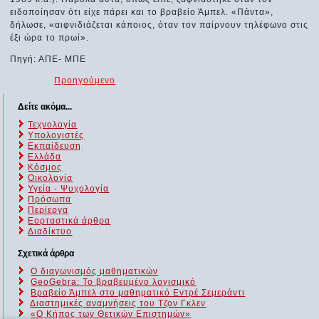
ειδοποίησαν ότι είχε πάρει και το βραβείο Άμπελ. «Πάντα»,
δήλωσε, «αιφνιδιάζεται κάποιος, όταν τον παίρνουν τηλέφωνο στις
έξι ώρα το πρωί».
Πηγή: ΑΠΕ- ΜΠΕ
Προηγούμενο
Δείτε ακόμα...
Τεχνολογία
Υπολογιστές
Εκπαίδευση
Ελλάδα
Κόσμος
Οικολογία
Υγεία - Ψυχολογία
Πρόσωπα
Περίεργα
Εορταστικά άρθρα
Διαδίκτυο
Σχετικά άρθρα
Ο διαγωνισμός μαθηματικών
GeoGebra: Το βραβευμένο λογισμικό
Βραβείο Άμπελ στο μαθηματικό Εντρέ Σεμεράντι
Διαστημικές αναμνήσεις του Τζον Γκλεν
«Ο Κήπος των Θετικών Επιστημών»