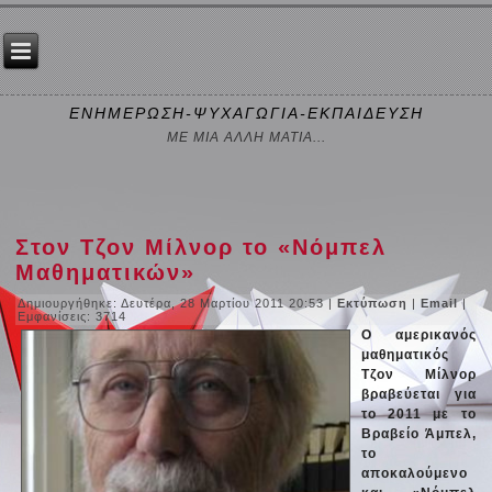
ΕΝΗΜΕΡΩΣΗ-ΨΥΧΑΓΩΓΙΑ-ΕΚΠΑΙΔΕΥΣΗ
ΜΕ ΜΙΑ ΑΛΛΗ ΜΑΤΙΑ...
Στον Τζον Μίλνορ το «Νόμπελ
Μαθηματικών»
Δημιουργήθηκε: Δευτέρα, 28 Μαρτίου 2011 20:53
|
Εκτύπωση
|
Email
|
Εμφανίσεις: 3714
Ο αμερικανός
μαθηματικός
Τζον Μίλνορ
βραβεύεται για
το 2011 με το
Βραβείο Άμπελ,
το
αποκαλούμενο