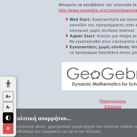
Μπορείτε να κατεβάσετε την τελευταία 
http://www.geogebra.org/cms/el/downlo
Web Start:
Εγκαταστήστε και ξεκι
εικονίδιο του προγράμματος στην ε
λογισμικό χωρίς σύνδεση Internet.
Applet Start:
Ανοίγει μια πλήρη λ
θα εγκατασταθεί στον υπολογιστή 
Εγκαταστάτες χωρίς σύνδεση:
Μπο
το πρόγραμμα GeoGebra στους μαθη
Α+
Προηγούμενο
Επόμενο
Α-
Πολιτική απορρήτου...
🌓
«Αεί ο Θεός ο Μέγας γεωμετρεί, το
Ο ιστότοπος αυτός, χρησιμοποιεί μικρά αρχεία που λέγονται cookies τ
R
υποθέσουμε ότι συμφωνείτε με αυτή την πολιτική...
Πολιτική απορρήτου
|
Αντί προ