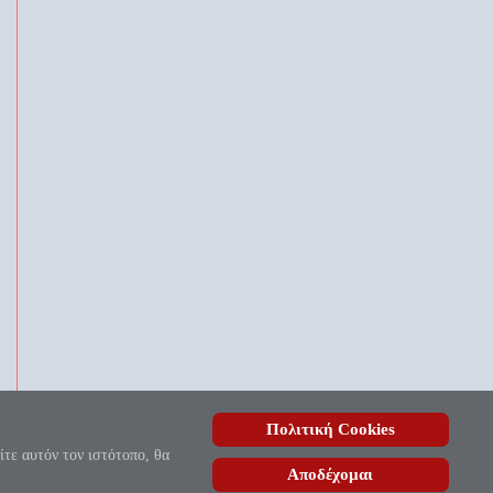
ν
Πολιτική Cookies
, ουδέποτε όλον θνητοί θα εύρωσι.»
ίτε αυτόν τον ιστότοπο, θα
Αποδέχομαι
ίδας
| Copyright © 2010 - 2026.