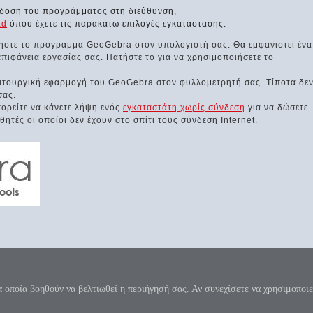
έκδοση του προγράμματος στη διεύθυνση,
ad
όπου έχετε τις παρακάτω επιλογές εγκατάστασης:
νήστε το πρόγραμμα GeoGebra στον υπολογιστή σας. Θα εμφανιστεί ένα
πιφάνεια εργασίας σας. Πατήστε το για να χρησιμοποιήσετε το
ειτουργική εφαρμογή του GeoGebra στον φυλλομετρητή σας. Τίποτα δε
σας.
ρείτε να κάνετε λήψη ενός
εγκαταστάτη χωρίς σύνδεση
για να δώσετε
τές οι οποίοι δεν έχουν στο σπίτι τους σύνδεση Internet.
 κύκλου μήκος ίνα ορίση διαμέτρω, παρήγαγεν αριθμόν απέραντον, καί όν, φεύ
π=3.1415926535897932384626...
α οποία βοηθούν να βελτιωθεί η περιήγησή σας. Αν συνεχίσετε να χρησιμοποιε
λόγου - Όροι χρήσης της ιστοσελίδας
|
Επικοινωνία
|
Donate
|
Χάρτης ιστοσελ
Designed by
Marios Kiosterakis
.