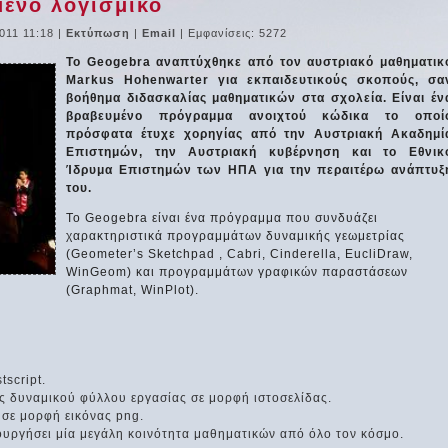
ένο λογισμικό
011 11:18
|
Εκτύπωση
|
Email
| Εμφανίσεις: 5272
Το Geogebra αναπτύχθηκε από τον αυστριακό μαθηματικ
Markus Hohenwarter για εκπαιδευτικούς σκοπούς, σα
βοήθημα διδασκαλίας μαθηματικών στα σχολεία. Είναι έν
βραβευμένο πρόγραμμα ανοιχτού κώδικα το οποί
πρόσφατα έτυχε χορηγίας από την Αυστριακή Ακαδημί
Επιστημών, την Αυστριακή κυβέρνηση και το Εθνικ
Ίδρυμα Επιστημών των ΗΠΑ για την περαιτέρω ανάπτυξ
του.
Το Geogebra είναι ένα πρόγραμμα που συνδυάζει
χαρακτηριστικά προγραμμάτων δυναμικής γεωμετρίας
(Geometer’s Sketchpad , Cabri, Cinderella, EucliDraw,
WinGeom) και προγραμμάτων γραφικών παραστάσεων
(Graphmat, WinPlot).
script.
ς δυναμικού φύλλου εργασίας σε μορφή ιστοσελίδας.
σε μορφή εικόνας png.
ουργήσει μία μεγάλη κοινότητα μαθηματικών από όλο τον κόσμο.