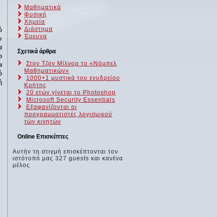
Μαθηματικά
Φυσική
Χημεία
Διάστημα
ό
Έρευνα
ν
α
Σχετικά άρθρα
ο
Στον Τζον Μίλνορ το «Νόμπελ
α
Μαθηματικών»
ό
1000+1 μυστικά του ενυδρείου
ή
Κρήτης
20 ετών γίνεται το Photoshop
Microsoft Security Essentials
Εξαφανίζονται οι
προγραμματιστές λογισμικού
τών κινητών
Online Επισκέπτες
Αυτήν τη στιγμή επισκέπτονται τον
ιστότοπό μας 327 guests και κανένα
μέλος