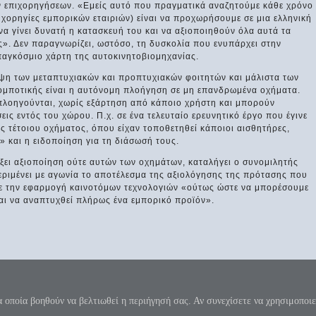
ων επιχορηγήσεων. «Εμείς αυτό που πραγματικά αναζητούμε κάθε χρόνο
ε χορηγίες εμπορικών εταιριών) είναι να προχωρήσουμε σε μια ελληνική
να γίνει δυνατή η κατασκευή του και να αξιοποιηθούν όλα αυτά τα
ς». Δεν παραγνωρίζει, ωστόσο, τη δυσκολία που ενυπάρχει στην
παγκόσμιο χάρτη της αυτοκινητοβιομηχανίας.
ψη των μεταπτυχιακών και προπτυχιακών φοιτητών και μάλιστα των
μποτικής είναι η αυτόνομη πλοήγηση σε μη επανδρωμένα οχήματα.
 πλοηγούνται, χωρίς εξάρτηση από κάποιο χρήστη και μπορούν
ις εντός του χώρου. Π.χ. σε ένα τελευταίο ερευνητικό έργο που έγινε
ς τέτοιου οχήματος, όπου είχαν τοποθετηθεί κάποιοι αισθητήρες,
 και η ειδοποίηση για τη διάσωσή τους.
ρξει αξιοποίηση ούτε αυτών των οχημάτων, καταλήγει ο συνομιλητής
εριμένει με αγωνία το αποτέλεσμα της αξιολόγησης της πρότασης που
με την εφαρμογή καινοτόμων τεχνολογιών «ούτως ώστε να μπορέσουμε
αι να αναπτυχθεί πλήρως ένα εμπορικό προϊόν».
 κύκλου μήκος ίνα ορίση διαμέτρω, παρήγαγεν αριθμόν απέραντον, καί όν, φεύ
π=3.1415926535897932384626...
α οποία βοηθούν να βελτιωθεί η περιήγησή σας. Αν συνεχίσετε να χρησιμοποιε
λόγου - Όροι χρήσης της ιστοσελίδας
|
Επικοινωνία
|
Donate
|
Χάρτης ιστοσελ