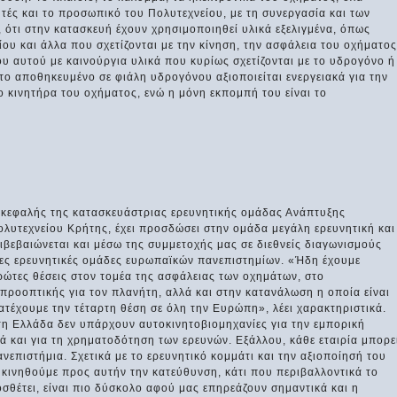
ητές και το προσωπικό του Πολυτεχνείου, με τη συνεργασία και των
 ότι στην κατασκευή έχουν χρησιμοποιηθεί υλικά εξελιγμένα, όπως
ου και άλλα που σχετίζονται με την κίνηση, την ασφάλεια του οχήματος
ου αυτού με καινούργια υλικά που κυρίως σχετίζονται με το υδρογόνο ή
το αποθηκευμένο σε φιάλη υδρογόνου αξιοποιείται ενεργειακά για την
κινητήρα του οχήματος, ενώ η μόνη εκπομπή του είναι το
επικεφαλής της κατασκευάστριας ερευνητικής ομάδας Ανάπτυξης
υτεχνείου Κρήτης, έχει προσδώσει στην ομάδα μεγάλη ερευνητική και
βεβαιώνεται και μέσω της συμμετοχής μας σε διεθνείς διαγωνισμούς
λες ερευνητικές ομάδες ευρωπαϊκών πανεπιστημίων. «Ήδη έχουμε
ρώτες θέσεις στον τομέα της ασφάλειας των οχημάτων, στο
προοπτικής για τον πλανήτη, αλλά και στην κατανάλωση η οποία είναι
κατέχουμε την τέταρτη θέση σε όλη την Ευρώπη», λέει χαρακτηριστικά.
ι στη Ελλάδα δεν υπάρχουν αυτοκινητοβιομηχανίες για την εμπορική
ά και για τη χρηματοδότηση των ερευνών. Εξάλλου, κάθε εταιρία μπορε
νεπιστήμια. Σχετικά με το ερευνητικό κομμάτι και την αξιοποίησή του
 κινηθούμε προς αυτήν την κατεύθυνση, κάτι που περιβαλλοντικά το
ροσθέτει, είναι πιο δύσκολο αφού μας επηρεάζουν σημαντικά και η