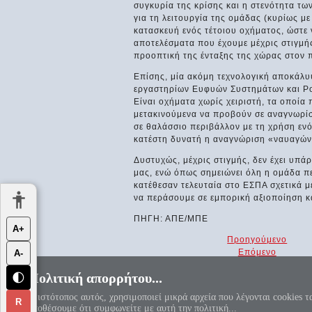
συγκυρία της κρίσης και η στενότητα τ
για τη λειτουργία της ομάδας (κυρίως μ
κατασκευή ενός τέτοιου οχήματος, ώστε 
αποτελέσματα που έχουμε μέχρις στιγμή
προοπτική της ένταξης της χώρας στον 
Επίσης, μία ακόμη τεχνολογική αποκάλυ
εργαστηρίων Ευφυών Συστημάτων και Ρο
Είναι οχήματα χωρίς χειριστή, τα οποία
μετακινούμενα να προβούν σε αναγνωρίσε
σε θαλάσσιο περιβάλλον με τη χρήση ενό
κατέστη δυνατή η αναγνώριση «ναυαγών»
Δυστυχώς, μέχρις στιγμής, δεν έχει υπά
μας, ενώ όπως σημειώνει όλη η ομάδα π
κατέθεσαν τελευταία στο ΕΣΠΑ σχετικά 
να περάσουμε σε εμπορική αξιοποίηση κ
ΠΗΓΗ: ΑΠΕ/ΜΠΕ
Α+
Προηγούμενο
Επόμενο
Α-
Πολιτική απορρήτου...
🌓
«Αεί ο Θεός ο Μέγας γεωμετρεί, το
Ο ιστότοπος αυτός, χρησιμοποιεί μικρά αρχεία που λέγονται cookies τ
R
υποθέσουμε ότι συμφωνείτε με αυτή την πολιτική...
Πολιτική απορρήτου
|
Αντί προ