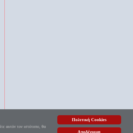
Πολιτική Cookies
, ουδέποτε όλον θνητοί θα εύρωσι.»
ίτε αυτόν τον ιστότοπο, θα
Αποδέχομαι
ίδας
| Copyright © 2010 - 2026.