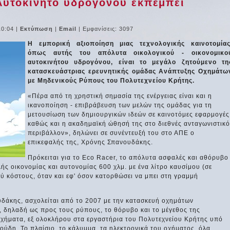
Αυτοκίνητο υδρογόνου εκπέμπει
10:04
|
Εκτύπωση
|
Email
| Εμφανίσεις: 3097
Η εμπορική αξιοποίηση μιας τεχνολογικής καινοτομίας
όπως αυτής του απόλυτα οικολογικού - οικονομικο
αυτοκινήτου υδρογόνου, είναι το μεγάλο ζητούμενο τη
κατασκευάστριας ερευνητικής ομάδας Ανάπτυξης Οχημάτω
με Μηδενικούς Ρύπους του Πολυτεχνείου Κρήτης.
«Πέρα από τη χρηστική σημασία της ενέργειας είναι και η
ικανοποίηση - επιβράβευση των μελών της ομάδας για τη
μετουσίωση των δημιουργικών ιδεών σε καινοτόμες εφαρμογές
καθώς και η ακαδημαϊκή ώθησή της στο διεθνές ανταγωνιστικό
περιβάλλον», δηλώνει σε συνέντευξή του στο ΑΠΕ ο
επικεφαλής της, Χρόνης Σπανουδάκης.
Πρόκειται για το Eco Racer, το απόλυτα ασφαλές και αθόρυβο
ς οικονομίας και αυτονομίας 600 χλμ. με ένα λίτρο καυσίμου (σε
ύ κόστους, όταν και εφ' όσον κατορθώσει να μπει στη γραμμή
δάκης, ασχολείται από το 2007 με την κατασκευή οχημάτων
, δηλαδή ως προς τους ρύπους, το θόρυβο και το μέγεθος της
οχήματα, εξ ολοκλήρου στα εργαστήρια του Πολυτεχνείου Κρήτης υπό
ούδη. Το πλαίσιο, το κάλυμμα, τα ηλεκτρονικά του οχήματος, όλα