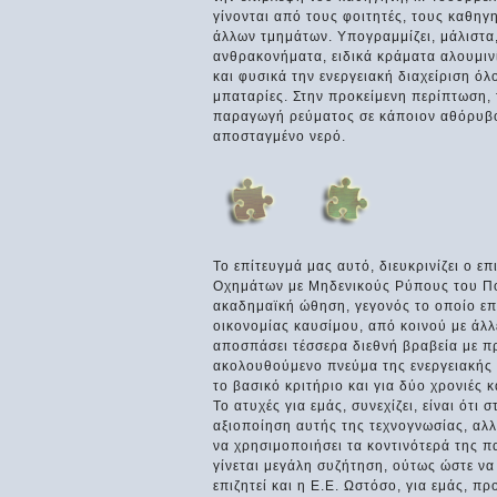
γίνονται από τους φοιτητές, τους καθηγ
άλλων τμημάτων. Υπογραμμίζει, μάλιστα,
ανθρακονήματα, ειδικά κράματα αλουμινί
και φυσικά την ενεργειακή διαχείριση όλ
μπαταρίες. Στην προκείμενη περίπτωση, 
παραγωγή ρεύματος σε κάποιον αθόρυβο 
αποσταγμένο νερό.
Το επίτευγμά μας αυτό, διευκρινίζει ο 
Οχημάτων με Μηδενικούς Ρύπους του Πολ
ακαδημαϊκή ώθηση, γεγονός το οποίο επι
οικονομίας καυσίμου, από κοινού με άλ
αποσπάσει τέσσερα διεθνή βραβεία με π
ακολουθούμενο πνεύμα της ενεργειακής 
το βασικό κριτήριο και για δύο χρονιές 
Το ατυχές για εμάς, συνεχίζει, είναι ότ
αξιοποίηση αυτής της τεχνογνωσίας, αλλ
να χρησιμοποιήσει τα κοντινότερά της πα
γίνεται μεγάλη συζήτηση, ούτως ώστε να
επιζητεί και η Ε.Ε. Ωστόσο, για εμάς, π