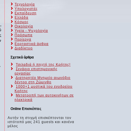
Τεχνολογία
Υπολογιστές
Εκπαίδευση
Ελλάδα
Κόσμος
,
Οικολογία
ύ
Υγεία - Ψυχολογία
Πρόσωπα
ς
Περίεργα
ν
Εορταστικά άρθρα
Διαδίκτυο
Σχετικά άρθρα
Τσιλαδιά ή πηχτή της Κρήτης!
,
Σενάριο επιστημονικής
εργασίας
Διατηρητέο Μνημείο αιωνόβιο
δέντρο στη Ζώμινθο
1000+1 μυστικά του ενυδρείου
Κρήτης
Μετατροπή των αυτοκινήτων σε
ηλεκτρικά
Online Επισκέπτες
Αυτήν τη στιγμή επισκέπτονται τον
ιστότοπό μας 241 guests και κανένα
μέλος