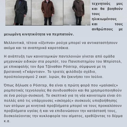
τεχνητούς μυς
και θα βοηθούν
τους
ηλικιωμένους
και τους
ανθρώπους με
μειωμένη κινητικότητα να περπατούν.
Μελλοντικά, τέτοια «έξυπνα» ρούχα μπορεί να αντικαταστήσουν
ακόμα και τα αναπηρικά καροτσάκια.
Η ανάπτυξη των καινοτομικών παντελονιών γίνεται από ομάδα
μηχανικών ειδικών στα ρομπότ, του Πανεπιστημίου του Μπρίστολ,
με επικεφαλής τον δρα Τζόναθαν Ρόσιτερ, σύμφωνα με τη
βρετανική «Γκάρντιαν». Το τριετές φιλόδοξο σχέδιο,
προϋπολογισμού 2 εκατ. λιρών, θα ξεκινήσει τον Ιούλιο.
Όπως δήλωσε ο Ρόσιτερ, θα είναι η πρώτη φορά που «μαλακές»
ρομποτικές τεχνολογίες θα συνδυασθούν και θα χρησιμοποιηθούν
σε ένα ρούχο-συσκευή. Το σκεπτικό για τη νέα καινοτομία είναι ότι
πολλές από τις υπάρχουσες «σκληρές» συσκευές υποβοήθησης
των ατόμων με κινητικά προβλήματα μπορεί να τους προκαλέσουν
προβλήματα υγείας ή και να επιδεινώσουν την κατάστασή τους,
δυσκολεύοντας την κυκλοφορία του αίματος, ερεθίζοντας το δέρμα
κ.α.